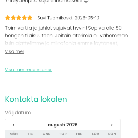
Yhteydenpito sujui erinomaisesti 😊
Lokal
Bankettsal
Suvi Tuomikoski
2026-05-10
Anpassningsbar lokal
Toimiva tila ja juhlat sujuivat hyvin! Sopiva alle 50
Mötesrum
hengen tilaisuuteen. Joitain aterimia oli vähemmän
Klassrum
kuin ajattelimme ja mikrofonia emme löytäneet,
mutta muuten ihan kaikki tarvitsemamme tilasta
Visa mer
Tilläggsuppgifter om tjänster och faciliteter
löytyi.
72" taulutelevisio käytettävissä, langaton
Visa mer recensioner
liityntä/HDMI kaapeli
Kontakta lokalen
Välj datum
‹
augusti 2026
›
MÅN
TIS
ONS
TOR
FRE
LÖR
SÖN