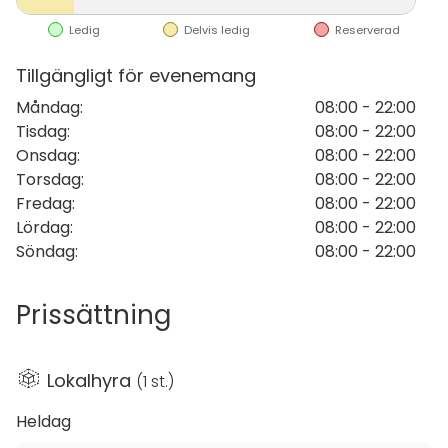
D-Klubilla pystyy järjestämään tilaisuuksia jopa 60
hengelle. Tilaan voit tuoda omat ruuat ja iso keittiö
Ledig
Delvis ledig
Reserverad
tarjoaa tarvittavat ruokailu- ja kahviastiastot sekä
Tillgängligt för evenemang
astianpesukoneen, lieden, kahvinkeittimiä, ison
jääkaapin ja pakastimen.
Måndag
:
08:00 - 22:00
Tisdag
:
08:00 - 22:00
Koska tila sijaitsee kerrostalon pohjakerroksessa on
Onsdag
:
08:00 - 22:00
äänekäs juhlinta lopetettava ja tilan oltava tyhjä klo
Torsdag
:
08:00 - 22:00
22.
Fredag
:
08:00 - 22:00
Lördag
:
08:00 - 22:00
Pihassa ei ole vieraille parkkipaikkoja.
Söndag
:
08:00 - 22:00
Päijät-Hämeen Diabetesyhdistys ry:n jäsenet
Prissättning
saavat tilavuokrasta alennusta.
Lokalhyra
(
1 st.
)
Heldag