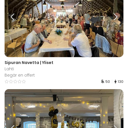
Sipuran Navetta | Yliset
Lahti
Begär en offert
50
130