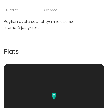
-
-
U-form
Golvyta
Pöytien avulla saa tehtyä mieleisensä
istumajärjestyksen.
Plats