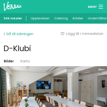
MENY
Sök lokaler
Upplevelser
Minneslista
Catering
Artister
Underhållni
Logga in
Lägg till i minneslistan
Gå till sökningen
Svenska
D-Klubi
Lägg till din lokal
Bilder
Karta