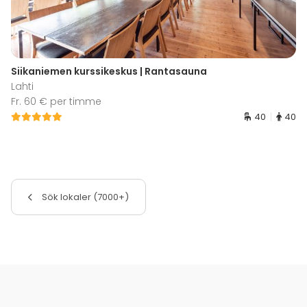
Siikaniemen kurssikeskus | Rantasauna
Lahti
Fr. 60 € per timme
40
40
Sök lokaler (7000+)