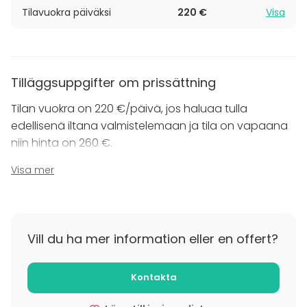
Tilavuokra päiväksi
220 €
Visa
Tilläggsuppgifter om prissättning
Tilan vuokra on 220 €/päivä, jos haluaa tulla
edellisenä iltana valmistelemaan ja tila on vapaana
niin hinta on 260 €.
Visa mer
Kauttamme saa tilattua halutessaan
loppusiivouksen hintaan 100 €.
Tuntihinta on 50 €.
Vill du ha mer information eller en offert?
Lahden Seudun Diabeetikot ry:n jäsenet saavat
Kontakta
alennusta, jäsenille vuokra 170 €/päivä.