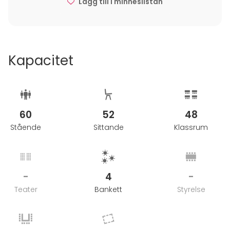
Lägg till i minneslistan
Kapacitet
60
52
48
Stående
Sittande
Klassrum
-
4
-
Teater
Bankett
Styrelse