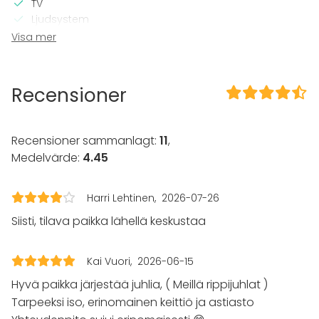
TV
Ljudsystem
Visa mer
Utrustning
Kök i kundens bruk
Servis
Recensioner
Evenemang
Fest
Recensioner sammanlagt:
11
,
Bröllop
Medelvärde:
4.45
Spa / relax / bastu
Middag / Lunch
Möte
Harri Lehtinen
2026-07-26
Konferens
Siisti, tilava paikka lähellä keskustaa
Mässa / Utställning
Föreställning / show
Rekreation
Kai Vuori
2026-06-15
Stuga / boende
Hyvä paikka järjestää juhlia, ( Meillä rippijuhlat )
Upplevelse / aktivitet
Tarpeeksi iso, erinomainen keittiö ja astiasto
Julbord / Julfest