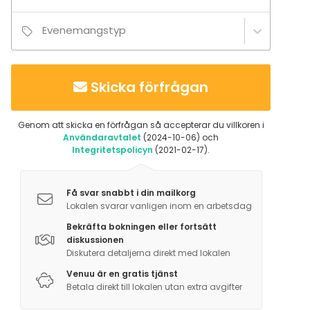
Evenemangstyp
Skicka förfrågan
Genom att skicka en förfrågan så accepterar du villkoren i
Användaravtalet
(2024-10-06) och
Integritetspolicyn
(2021-02-17).
Få svar snabbt i din mailkorg
Lokalen svarar vanligen inom en arbetsdag
Bekräfta bokningen eller fortsätt
diskussionen
Diskutera detaljerna direkt med lokalen
Venuu är en gratis tjänst
Betala direkt till lokalen utan extra avgifter