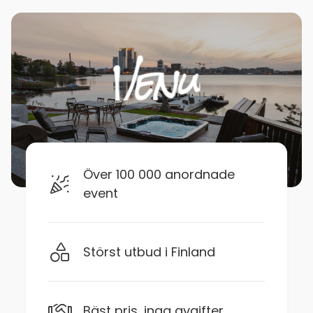
Över 100 000 anordnade
event
Störst utbud i Finland
Bäst pris, inga avgifter