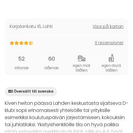
Karjalankatu 16
,
Lahti
Visa på kartan
11 recensioner
52
60
egen mat
egen dryck
sittande
stående
tillåten
tillåten
Översätt till svenska
Kiven heiton päässä Lahden keskustasta sijaitseva D-
klubi sopii erinomaisesti yhteisöille tai yrityksille
esimerkiksi koulutuspäivän järjestämiseen, kokouksiin
tai juhlatilaksi. Yksityishenkilöille tila on hyvä paikka
pitää esimerkiksi merkkipäiväjuhlat, pikkujoulut, häät