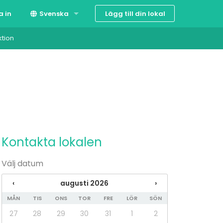
Lägg till din lokal
a in
Svenska
ktion
Suomi
English
Kontakta lokalen
Välj datum
‹
augusti 2026
›
MÅN
TIS
ONS
TOR
FRE
LÖR
SÖN
27
28
29
30
31
1
2