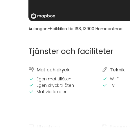
Aulangon-Heikkilän tie 168
,
13900
Hämeenlinna
Tjänster och faciliteter
Mat och dryck
Teknik
Egen mat tillåten
Wi-Fi
Egen dryck tillåten
TV
Mat via lokalen
Utrustning
Evenem