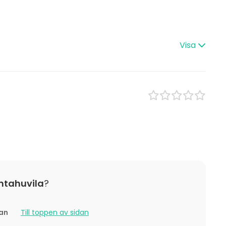
Bastu
Herrgård / Villa
x / bastu
Terrass / Gårdsplan
 Lunch
Stuga
Visa
Utomhus
s
tställning
ning / show
n
boende
 / aktivitet
Julfest
ntahuvila
?
tan
Till toppen av sidan