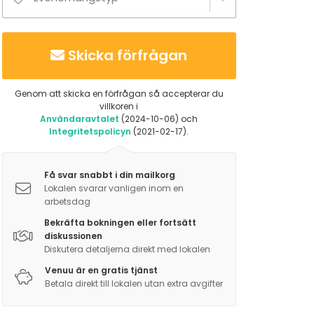
Skicka förfrågan
Genom att skicka en förfrågan så accepterar du
villkoren i
Användaravtalet
(2024-10-06) och
Integritetspolicyn
(2021-02-17).
Få svar snabbt i din mailkorg
Lokalen svarar vanligen inom en
arbetsdag
Bekräfta bokningen eller fortsätt
diskussionen
Diskutera detaljerna direkt med lokalen
Venuu är en gratis tjänst
Betala direkt till lokalen utan extra avgifter