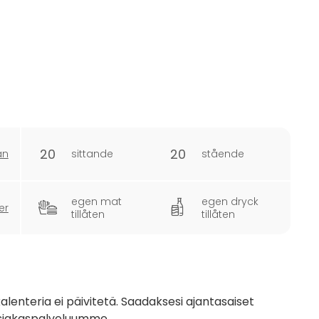
20
20
an
sittande
stående
egen mat
egen dryck
er
tillåten
tillåten
nteria ei päivitetä. Saadaksesi ajantasaiset
 asiakaspalveluumme