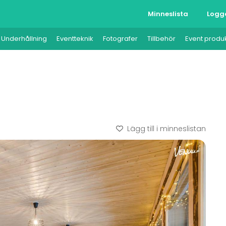
Minneslista
Logg
Underhållning
Eventteknik
Fotografer
Tillbehör
Event produ
Lägg till i minneslistan