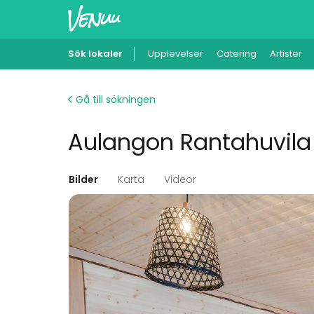
Sök lokaler
Upplevelser
Catering
Artister
Gå till sökningen
Aulangon Rantahuvila
Bilder
Karta
Videor