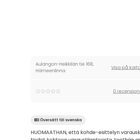
Aulangon-Heikkilän tie 168
,
Visa på kart
Hämeenlinna
0 recension
Översätt till svenska
HUOMAATHAN, että kohde-esittelyn varauskale
tiedot kohteen varaustilanteesta, teethän