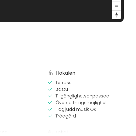
I lokalen
Terrass
Bastu
Tillgänglighetsanpassad
Övernattningsmöjlighet
Högljudd musik OK
Trädgård
ang
Lokal