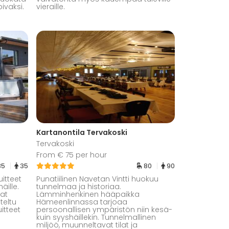
pivaksi.
vieraille.
Kartanontila Tervakoski
Tervakoski
From € 75 per hour
35
35
80
90
itteet
Punatiilinen Navetan Vintti huokuu
äille.
tunnelmaa ja historiaa.
aat
Lämminhenkinen hääpaikka
teltu
Hämeenlinnassa tarjoaa
itteet
persoonallisen ympäristön niin kesä-
kuin syyshäillekin. Tunnelmallinen
miljöö, muunneltavat tilat ja