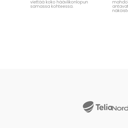
viettää koko hääviikonlopun
mahdoll
samassa kohteessa.
antavat
näköist