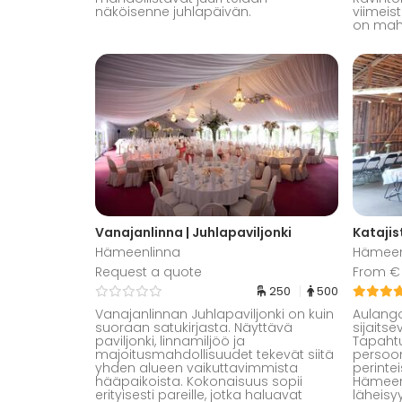
näköisenne juhlapäivän.
viimeis
on mahd
Vanajanlinna | Juhlapaviljonki
Kataji
Hämeenlinna
Hämeen
Request a quote
From € 
250
500
Vanajanlinnan Juhlapaviljonki on kuin
Aulang
suoraan satukirjasta. Näyttävä
sijaits
paviljonki, linnamiljöö ja
Tapahtu
majoitusmahdollisuudet tekevät siitä
persoon
yhden alueen vaikuttavimmista
perinteis
hääpaikoista. Kokonaisuus sopii
Hämeen
erityisesti pareille, jotka haluavat
läheisyy