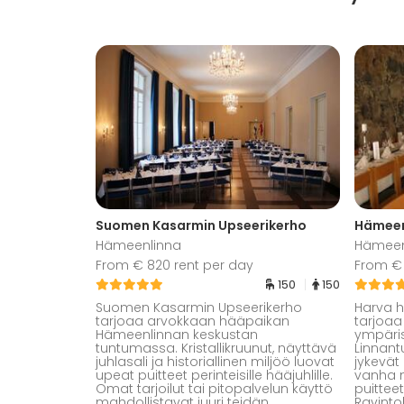
Suomen Kasarmin Upseerikerho
Hämeen 
Hämeenlinna
Hämeen
From € 820 rent per day
From €
150
150
Suomen Kasarmin Upseerikerho
Harva 
tarjoaa arvokkaan hääpaikan
tarjoaa
Hämeenlinnan keskustan
ympäris
tuntumassa. Kristallikruunut, näyttävä
Linnant
juhlasali ja historiallinen miljöö luovat
jykevät 
upeat puitteet perinteisille hääjuhlille.
vanha m
Omat tarjoilut tai pitopalvelun käyttö
puitteet
mahdollistavat juuri teidän
Ravintol