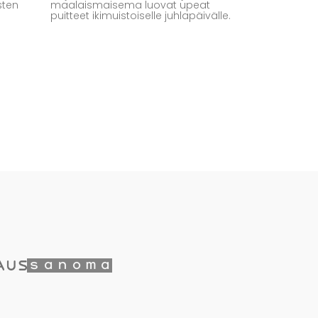
sten
maalaismaisema luovat upeat
puitteet ikimuistoiselle juhlapäivälle.