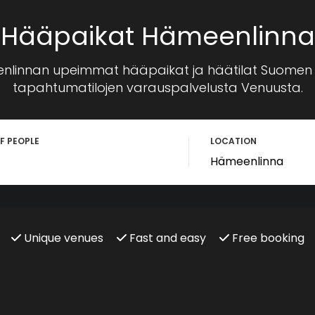
Hääpaikat Hämeenlinna
nlinnan upeimmat hääpaikat ja häätilat Suomen
tapahtumatilojen varauspalvelusta Venuusta.
F PEOPLE
LOCATION
Unique venues
Fast and easy
Free booking