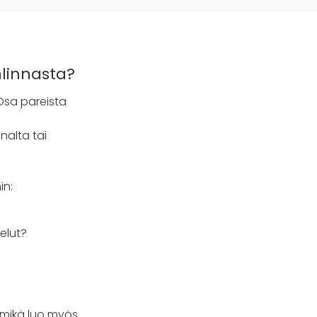
linnasta?
Osa pareista
nalta tai
in:
velut?
 mikä luo myös