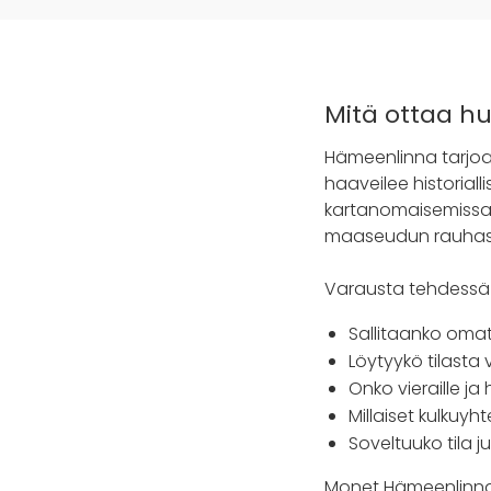
Mitä ottaa h
Hämeenlinna tarjoa
haaveilee historial
kartanomaisemissa,
maaseudun rauhas
Varausta tehdessä k
Sallitaanko omat 
Löytyykö tilasta 
Onko vieraille ja
Millaiset kulkuy
Soveltuuko tila 
Monet Hämeenlinnan