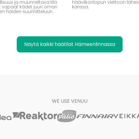
isuus ja muunneltava tila
hääviikonlopun viettoon lähei
 vapaat kädet juuri oman
kanssa.
en häiden suunnitteluun.
Näytä kaikki häätilat Hämeenlinnassa
WE USE VENUU