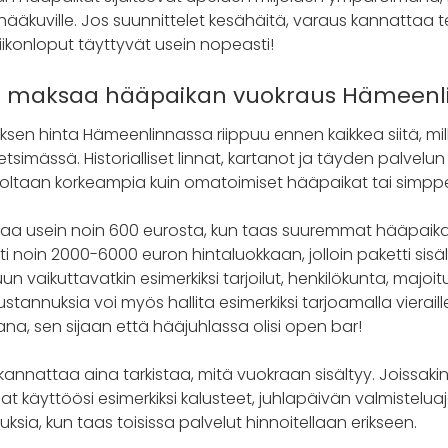
hääkuville. Jos suunnittelet kesähäitä, varaus kannattaa t
viikonloput täyttyvät usein nopeasti!
on maksaa hääpaikan vuokraus Hämeenl
en hinta Hämeenlinnassa riippuu ennen kaikkea siitä, mil
tsimässä. Historialliset linnat, kartanot ja täyden palvelu
tasoltaan korkeampia kuin omatoimiset hääpaikat tai simpp
alkaa usein noin 600 eurosta, kun taas suuremmat hääpai
esti noin 2000-6000 euron hintaluokkaan, jolloin paketti sisäl
luun vaikuttavatkin esimerkiksi tarjoilut, henkilökunta, majoi
ustannuksia voi myös hallita esimerkiksi tarjoamalla vierail
ikana, sen sijaan että hääjuhlassa olisi open bar!
 kannattaa aina tarkistaa, mitä vuokraan sisältyy. Joissakin
 käyttöösi esimerkiksi kalusteet, juhlapäivän valmisteluaj
sia, kun taas toisissa palvelut hinnoitellaan erikseen.