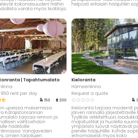
televät kokonaisuuden! Häihin
helposti erilaisiin hääjuhliin so
ollista varata myös lisätiloja.
stonranta | Tapahtumalato
Kieloranta
linna
Hämeenlinna
950 rent per day
Request a quote
150
200
on upeissa maisemissa
Kieloranta tarjoaa modernit pu
eva Katajistonrannan
järven rannalla järjestettäville h
malato tarjoaa rennon ja
Tyylikäs arkkitehtuuri, laadukk
allisen vaihtoehdon
majoitustilat ja huolella suunni
ille häätiloille
ympäristö luovat näyttävät pu
linnassa. Vanajaveden
pienille hääjuhlille. Kohde sopii
s, omien tarjoilujen
erinomaisesti myös koko