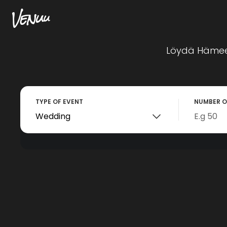
Löydä Hämee
TYPE OF EVENT
NUMBER O