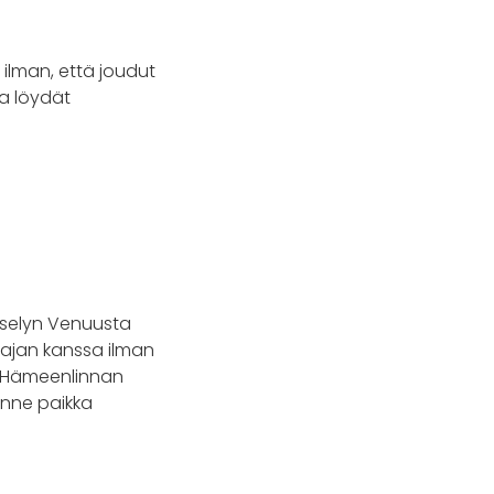
ilman, että joudut
ta löydät
yselyn Venuusta
joajan kanssa ilman
le Hämeenlinnan
enne paikka