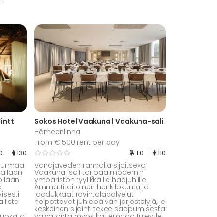
intti
Sokos Hotel Vaakuna | Vaakuna-sali
Hämeenlinna
From € 500 rent per day
30
130
110
110
 hurmaa
Vanajaveden rannalla sijaitseva
allaan
Vaakuna-sali tarjoaa modernin
llään.
ympäristön tyylikkäille hääjuhlille.
a
Ammattitaitoinen henkilökunta ja
isesti
laadukkaat ravintolapalvelut
llista
helpottavat juhlapäivän järjestelyjä, ja
keskeinen sijainti tekee saapumisesta
 muokata
vaivatonta myös kauempaa tuleville