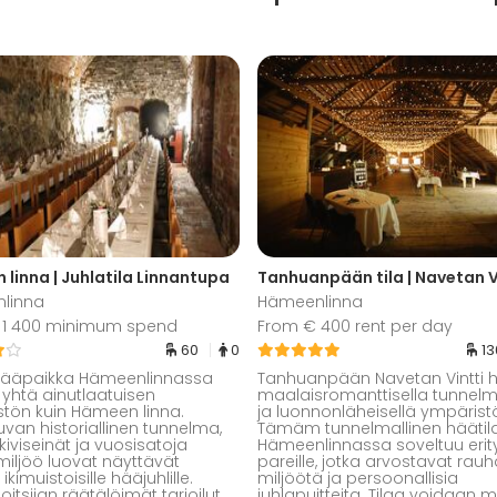
linna | Juhlatila Linnantupa
Tanhuanpään tila | Navetan V
linna
Hämeenlinna
 1 400 minimum spend
From € 400 rent per day
60
0
1
hääpaikka Hämeenlinnassa
Tanhuanpään Navetan Vintti
 yhtä ainutlaatuisen
maalaisromanttisella tunnelm
tön kuin Hämeen linna.
ja luonnonläheisellä ympäristö
uvan historiallinen tunnelma,
Tämäm tunnelmallinen häätil
kiviseinät ja vuosisatoja
Hämeenlinnassa soveltuu erity
iljöö luovat näyttävät
pareille, jotka arvostavat rauha
 ikimuistoisille hääjuhlille.
miljöötä ja persoonallisia
oitsijan räätälöimät tarjoilut
juhlapuitteita. Tilaa voidaan