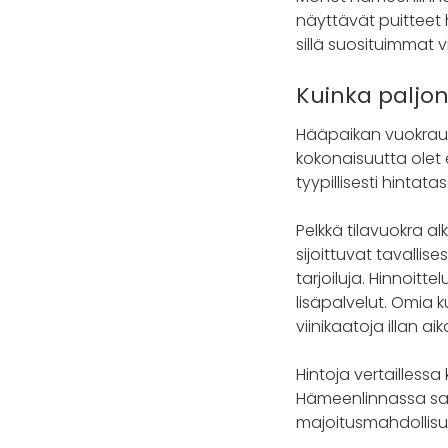
näyttävät puitteet 
sillä suosituimmat 
Kuinka palj
Hääpaikan vuokrauks
kokonaisuutta olet e
tyypillisesti hinta
Pelkkä tilavuokra 
sijoittuvat tavallis
tarjoiluja. Hinnoitte
lisäpalvelut. Omia k
viinikaatoja illan a
Hintoja vertaillessa
Hämeenlinnassa saat
majoitusmahdollisuuk