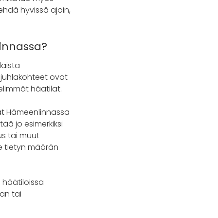
ehdä hyvissä ajoin,
innassa?
laista
n juhlakohteet ovat
elimmät häätilat.
kat Hämeenlinnassa
tää jo esimerkiksi
tus tai muut
le tietyn määrän
 häätiloissa
an tai