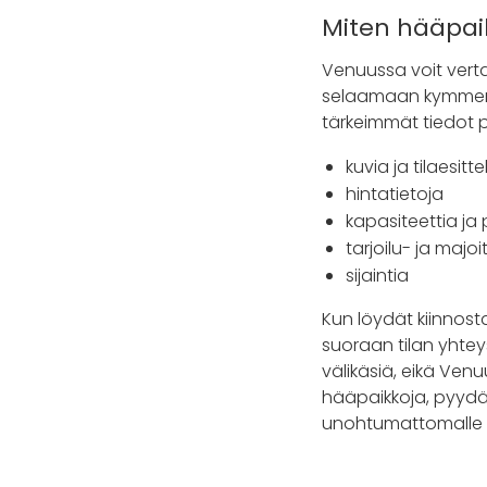
Miten hääpai
Venuussa voit verta
selaamaan kymmenien
tärkeimmät tiedot pä
kuvia ja tilaesitte
hintatietoja
kapasiteettia ja 
tarjoilu- ja majo
sijaintia
Kun löydät kiinnost
suoraan tilan yhtey
välikäsiä, eikä Ven
hääpaikkoja, pyydä 
unohtumattomalle 