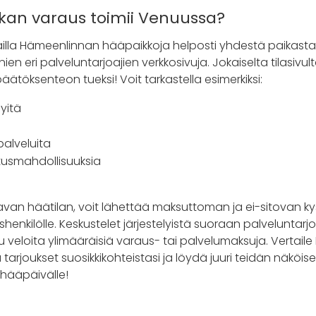
kan varaus toimii Venuussa?
illa Hämeenlinnan hääpaikkoja helposti yhdestä paikasta 
 eri palveluntarjoajien verkkosivuja. Jokaiselta tilasivul
ätöksenteon tueksi! Voit tarkastella esimerkiksi:
lyitä
palveluita
itusmahdollisuuksia
avan häätilan, voit lähettää maksuttoman ja ei-sitovan k
shenkilölle. Keskustelet järjestelyistä suoraan palveluntar
uu veloita ylimääräisiä varaus- tai palvelumaksuja. Vertai
tarjoukset suosikkikohteistasi ja löydä juuri teidän näköis
hääpäivälle!