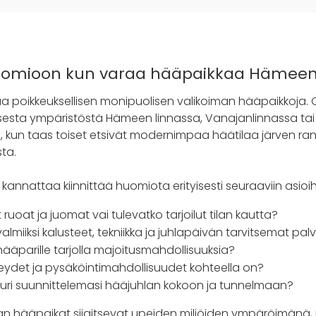
uomioon kun varaa hääpaikkaa Hämeen
a poikkeuksellisen monipuolisen valikoiman hääpaikkoja. 
lisesta ympäristöstä Hämeen linnassa, Vanajanlinnassa tai
 kun taas toiset etsivät modernimpaa häätilaa järven ran
ta.
annattaa kiinnittää huomiota erityisesti seuraaviin asioih
ruoat ja juomat vai tulevatko tarjoilut tilan kautta?
valmiiksi kalusteet, tekniikka ja juhlapäivän tarvitsemat pal
 hääparille tarjolla majoitusmahdollisuuksia?
hteydet ja pysäköintimahdollisuudet kohteella on?
juuri suunnittelemasi hääjuhlan kokoon ja tunnelmaan?
 hääpaikat sijaitsevat upeiden miljöiden ympäröimänä,