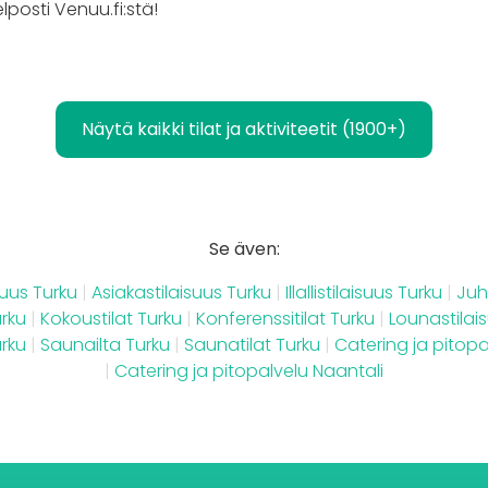
elposti Venuu.fi:stä!
Näytä kaikki tilat ja aktiviteetit (1900+)
Se även:
suus Turku
|
Asiakastilaisuus Turku
|
Illallistilaisuus Turku
|
Juh
urku
|
Kokoustilat Turku
|
Konferenssitilat Turku
|
Lounastilai
urku
|
Saunailta Turku
|
Saunatilat Turku
|
Catering ja pitopa
|
Catering ja pitopalvelu Naantali