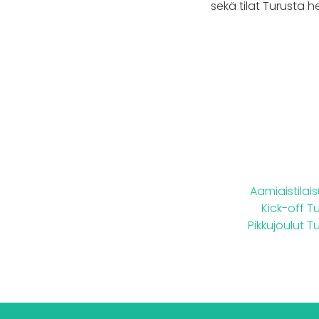
sekä tilat Turusta h
Aamiaistilai
Kick-off T
Pikkujoulut T