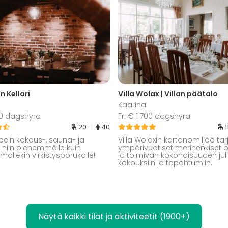
n Kellari
Villa Wolax | Villan päätalo
Kaarina
30 dagshyra
Fr. € 1 700 dagshyra
20
40
1
pein kokous-, sauna- ja
Villa Wolaxin kartanomiljöö ta
la niin pienemmälle kuin
ympärivuotiset merihenkiset p
allekin virkistysporukalle!
ja toimivan kokonaisuuden juhl
kokouksiin ja tapahtumiin.
Näytä kaikki tilat ja aktiviteetit (1900+)