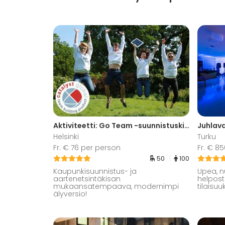
Aktiviteetti: Go Team -suunnistuskisa
Juhlav
Helsinki
Turku
Fr. € 76 per person
Fr. € 8
50
100
Kaupunkisuunnistus- ja
Upea, n
aartenetsintäkisan
helpost
mukaansatempaava, modernimpi
tilaisu
älyversio!