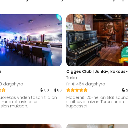
a
Turku
50 dagshyra
Fr. € 464 dagshyra
80
86
uorekas yhden tason tila on
Modernit 120-neliön tilat saun
i muokattavissa eri
sijaitsevat aivan Turunlinnan
uksien mukaan.
kupeessa!