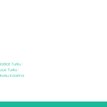
latilat Turku
|
suus Turku
|
lvelu Kaarina