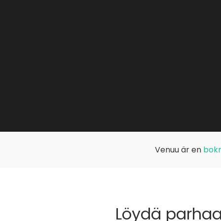
Venuu är en
bokn
Löydä parhaat