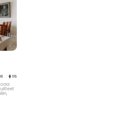
16
116
rjoaa
uitteet
iin,