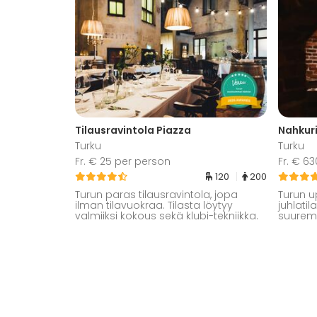
Tilausravintola Piazza
Nahkuri
Turku
Turku
Fr. € 25 per person
Fr. € 6
120
200
Turun paras tilausravintola, jopa
Turun u
ilman tilavuokraa. Tilasta löytyy
juhlati
valmiiksi kokous sekä klubi-tekniikka.
suuremm