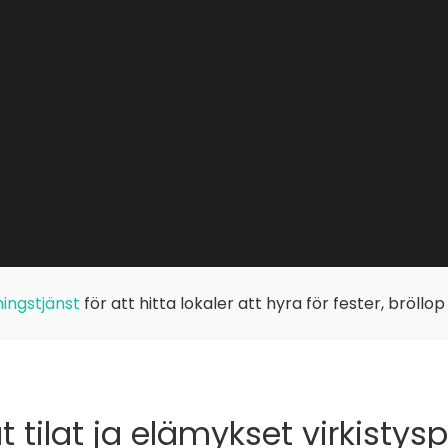
ingstjänst
för att hitta lokaler att hyra för fester, bröllo
 tilat ja elämykset virkistysp