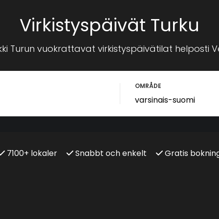
Virkistyspäivät Turku
ki Turun vuokrattavat virkistyspäivätilat helposti Ve
R
OMRÅDE
7100+ lokaler
Snabbt och enkelt
Gratis boknin