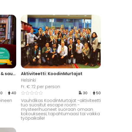
Cigges Club | Juhla-, kokous- & saunatila
Aktiviteetti: KoodinMurtajat
Helsinki
Fr. € 72 per person
20
40
30
50
oineen
Vauhdikas KoodinMurtajat -aktiviteetti
tuo suositut escape room -
mysteerihuoneet suoraan omaan
kokoukseesi, tapahtumaasi tai vaikka
työpaikalle!