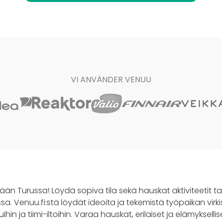
VI ANVÄNDER VENUU
vään Turussa! Löydä sopiva tila sekä hauskat aktiviteetit t
ssa. Venuu.fi:stä löydät ideoita ja tekemistä työpaikan virkis
luihin ja tiimi-iltoihin. Varaa hauskat, erilaiset ja elämykselli