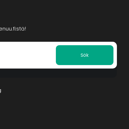
nuu.fi:stä!
Sök
g