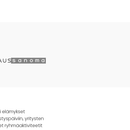
ai elämykset
tyspäiviin, yritysten
set ryhmäaktiviteetit