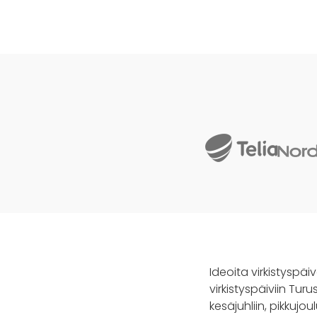
Ideoita virkistyspäi
virkistyspäiviin Turu
kesäjuhliin, pikkujou