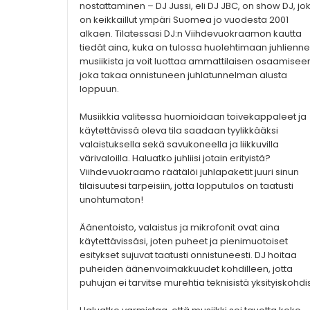
nostattaminen – DJ Jussi, eli DJ JBC, on show DJ, jo
on keikkaillut ympäri Suomea jo vuodesta 2001
alkaen. Tilatessasi DJ:n Viihdevuokraamon kautta
tiedät aina, kuka on tulossa huolehtimaan juhlienne
musiikista ja voit luottaa ammattilaisen osaamisee
joka takaa onnistuneen juhlatunnelman alusta
loppuun.
Musiikkia valitessa huomioidaan toivekappaleet ja
käytettävissä oleva tila saadaan tyylikkääksi
valaistuksella sekä savukoneella ja liikkuvilla
värivaloilla. Haluatko juhliisi jotain erityistä?
Viihdevuokraamo räätälöi juhlapaketit juuri sinun
tilaisuutesi tarpeisiin, jotta lopputulos on taatusti
unohtumaton!
Äänentoisto, valaistus ja mikrofonit ovat aina
käytettävissäsi, joten puheet ja pienimuotoiset
esitykset sujuvat taatusti onnistuneesti. DJ hoitaa
puheiden äänenvoimakkuudet kohdilleen, jotta
puhujan ei tarvitse murehtia teknisistä yksityiskohdi