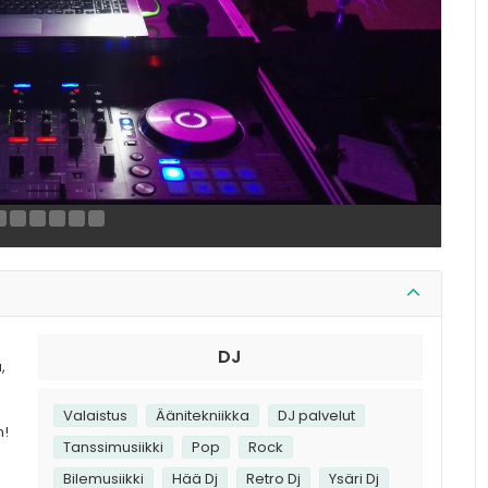
DJ
,
Valaistus
Äänitekniikka
DJ palvelut
n!
Tanssimusiikki
Pop
Rock
Bilemusiikki
Hää Dj
Retro Dj
Ysäri Dj