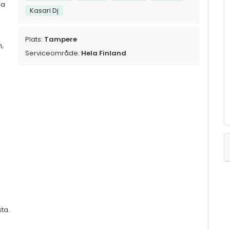
ka
Kasari Dj
Plats:
Tampere
n,
Serviceområde:
Hela Finland
sta.