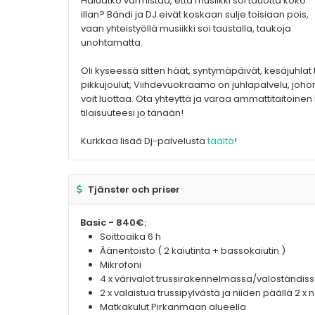
Haluatko varmistaa, että musiikki soi tauotta koko
illan? Bändi ja DJ eivät koskaan sulje toisiaan pois,
vaan yhteistyöllä musiikki soi taustalla, taukoja
unohtamatta.
Oli kyseessä sitten häät, syntymäpäivät, kesäjuhlat 
pikkujoulut, Viihdevuokraamo on juhlapalvelu, joho
voit luottaa. Ota yhteyttä ja varaa ammattitaitoinen
tilaisuuteesi jo tänään!
Kurkkaa lisää Dj-palvelusta
täältä
!
Tjänster och priser
Basic - 840€:
Soittoaika 6 h
Äänentoisto ( 2 kaiutinta + bassokaiutin )
Mikrofoni
4 x värivalot trussirakennelmassa/valoständis
2 x valaistua trussipylvästä ja niiden päällä 2 x 
Matkakulut Pirkanmaan alueella