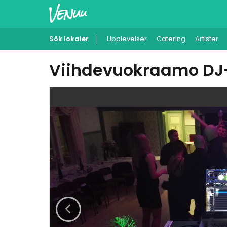
Sök lokaler
Upplevelser
Catering
Artister
Viihdevuokraamo DJ-