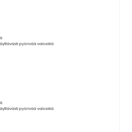
sä
näyttävästi pyörivää valosiiliä
sä
näyttävästi pyörivää valosiiliä