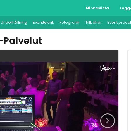
Minneslista
Logg
Underhållning
Eventteknik
Fotografer
Tillbehör
Event produ
Palvelut