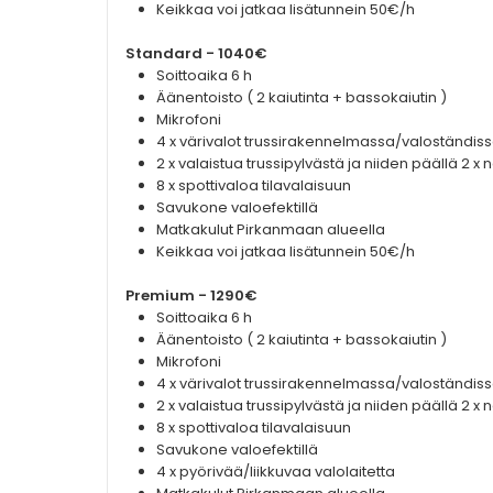
Keikkaa voi jatkaa lisätunnein 50€/h
Standard - 1040€
Soittoaika 6 h
Äänentoisto ( 2 kaiutinta + bassokaiutin )
Mikrofoni
4 x värivalot trussirakennelmassa/valoständis
2 x valaistua trussipylvästä ja niiden päällä 2 x 
8 x spottivaloa tilavalaisuun
Savukone valoefektillä
Matkakulut Pirkanmaan alueella
Keikkaa voi jatkaa lisätunnein 50€/h
Premium - 1290€
Soittoaika 6 h
Äänentoisto ( 2 kaiutinta + bassokaiutin )
Mikrofoni
4 x värivalot trussirakennelmassa/valoständis
2 x valaistua trussipylvästä ja niiden päällä 2 x 
8 x spottivaloa tilavalaisuun
Savukone valoefektillä
4 x pyörivää/liikkuvaa valolaitetta