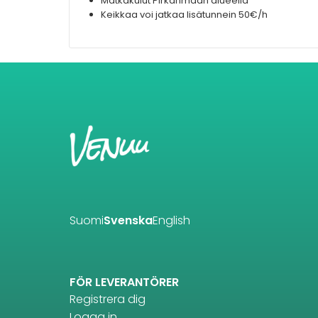
Matkakulut Pirkanmaan alueella
Keikkaa voi jatkaa lisätunnein 50€/h
Suomi
Svenska
English
FÖR LEVERANTÖRER
Registrera dig
Logga in