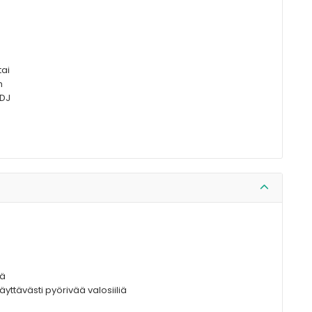
tai
n
 DJ
sä
näyttävästi pyörivää valosiiliä