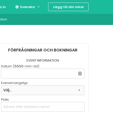
Lägg till din lokal
a in
Svenska
ktion
Suomi
English
FÖRFRÅGNINGAR OCH BOKNINGAR
EVENT INFORMATION
Datum (åååå-mm-dd)
Evenemangstyp
Plats