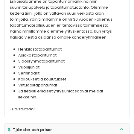
Erikoisalaamme on tapahtumamarkkinoinnin
suunnittelupalvelu ja tapahtumatuotanto. Olemme
ketterä tiimi, jolla on valtavan suuri verkosto alan
toimijoita. Ydin tiimillämme on yli 30 vuoden kokemus
tapahtumateollisuuden eri tehtävissä toimimisesta.
Parhaimmillamme olemme yrityskentässä, kun yritys
haluaa viestiä asiaansa omalle kohderyhmälleen:
Henkilöstötapahtumat
Asiakastapahtumat
Sidosryhmätapahtumat
Vuosijuhlat
Seminaarit
Kokoukset ja koulutukset
Virtuaalitapahtumat
Ja tietysti erilaiset yritysjuhlat saavat meidät
liekkeihin.
Tutustutaan!
Tjänster och priser