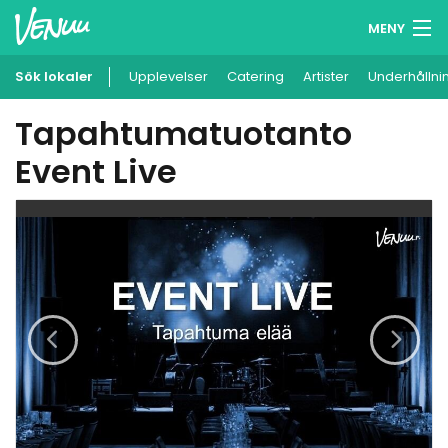
MENY
Sök lokaler
Upplevelser
Minneslista
Catering
Artister
Underhållni
Tapahtumatuotanto
Logga in
Event Live
Svenska
Lägg till din lokal