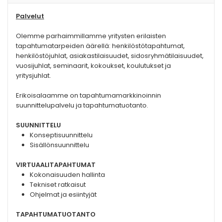
Palvelut
Olemme parhaimmillamme yritysten erilaisten
tapahtumatarpeiden äärellä: henkilöstötapahtumat,
henkilöstöjuhlat, asiakastilaisuudet, sidosryhmätilaisuudet,
vuosijuhlat, seminaarit, kokoukset, koulutukset ja
yritysjuhlat.
Erikoisalaamme on tapahtumamarkkinoinnin
suunnittelupalvelu ja tapahtumatuotanto.
SUUNNITTELU
Konseptisuunnittelu
Sisällönsuunnittelu
VIRTUAALITAPAHTUMAT
Kokonaisuuden hallinta
Tekniset ratkaisut
Ohjelmat ja esiintyjät
TAPAHTUMATUOTANTO