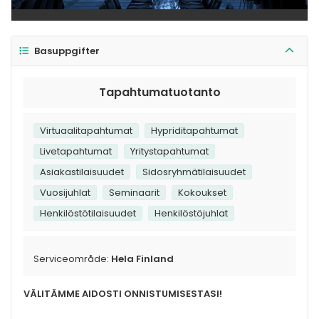
Basuppgifter
Tapahtumatuotanto
Virtuaalitapahtumat
Hypriditapahtumat
Livetapahtumat
Yritystapahtumat
Asiakastilaisuudet
Sidosryhmätilaisuudet
Vuosijuhlat
Seminaarit
Kokoukset
Henkilöstötilaisuudet
Henkilöstöjuhlat
Serviceområde:
Hela Finland
VÄLITÄMME AIDOSTI ONNISTUMISESTASI!