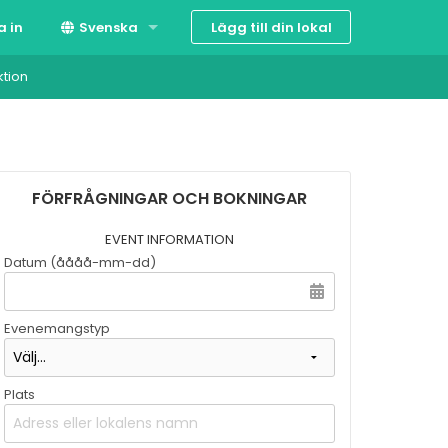
Lägg till din lokal
a in
Svenska
ktion
Suomi
English
FÖRFRÅGNINGAR OCH BOKNINGAR
EVENT INFORMATION
Datum (åååå-mm-dd)
Evenemangstyp
Plats