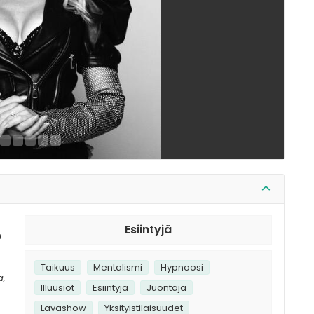
Esiintyjä
i
Taikuus
Mentalismi
Hypnoosi
a,
Illuusiot
Esiintyjä
Juontaja
Lavashow
Yksityistilaisuudet