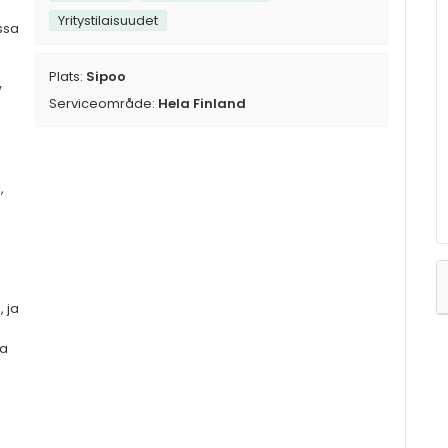
Yritystilaisuudet
ssa
Plats:
Sipoo
w
Serviceområde:
Hela Finland
,
, ja
ja