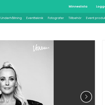
Minneslista
Logg
Underhållning
Eventteknik
Fotografer
Tillbehör
Event produ