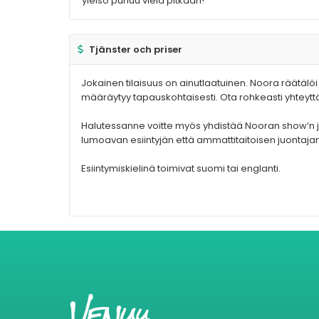
yleisö puhuu vielä pitkään!
Tjänster och priser
Jokainen tilaisuus on ainutlaatuinen. Noora räätälöi
määräytyy tapauskohtaisesti. Ota rohkeasti yhteyttä
Halutessanne voitte myös yhdistää Nooran show’n j
lumoavan esiintyjän että ammattitaitoisen juontaja
Esiintymiskielinä toimivat suomi tai englanti.