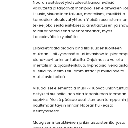
Nooran esitykset yhdistelevät kansainvälisiä
vaikutteita ja tarjoavat monipuolisen elämyksen, jo
illuusio, visuaalinen taikuus, mentalismi, musiikki ja
komedia kietoutuvat yhteen. Yleisön osallistuminen
tekee jokaisesta esityksestä ainutlaatuisen, ja sho
toimii erinomaisena “icebreakerina”, myös
kansainvälisille yleisöille.
Esitykset räätälöidään aina tilaisuuden luonteen
mukaan – oli kyseessä suuri lavashow tai pienempi
stand-up-henkinen taikailta. Ohjelmassa voi olla
mentalismia, ajatustenlukua, hypnoosia, venäläistä
rulettia, “Wilhelm Tell -ammuntaa” ja muita mieltä
mullistavia hetkiä.
Visuaaliset elementit ja musiikki luovat juhlan tuntua
esitykset suunnitellaan aina tapahtuman teemaan
sopiviksi. Yleisö pääsee osallistumaan temppuihin 
nauttimaan täysin rinnoin Nooran huikeasta
esiintymisestä.
Maagisen interaktiivinen ja ikimuistoisten ilta, josta