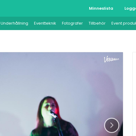
Minneslista
Logg
Underhållning
Eventteknik
Fotografer
Tillbehör
Event produ