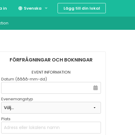
Lägg till din lokal
a in
Svenska
ktion
Suomi
English
FÖRFRÅGNINGAR OCH BOKNINGAR
EVENT INFORMATION
Datum (åååå-mm-dd)
Evenemangstyp
Plats