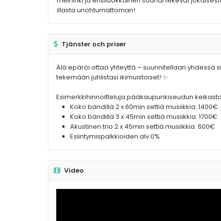
meininki ja ensiluokkainen soundi tekevät jokaisest
illasta unohtumattoman!
Tjänster och priser
Älä epäröi ottaa yhteyttä – suunnitellaan yhdessä si
tekemään juhlistasi ikimuistoiset! ✨
Esimerkkihinnoitteluja pääkaupunkiseudun keikasta
Koko bändillä 2 x 60min settiä musiikkia: 1400€
Koko bändillä 3 x 45min settiä musiikkia: 1700€
Akustinen trio 2 x 45min settiä musiikkia: 600€
Esiintymispalkkioiden alv 0%
Video