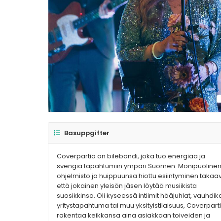
Basuppgifter
Coverpartio on bilebändi, joka tuo energiaa ja
svengiä tapahtumiin ympäri Suomen. Monipuoline
ohjelmisto ja huippuunsa hiottu esiintyminen takaav
että jokainen yleisön jäsen löytää musiikista
suosikkinsa. Oli kyseessä intiimit hääjuhlat, vauhdik
yritystapahtuma tai muu yksityistilaisuus, Coverpart
rakentaa keikkansa aina asiakkaan toiveiden ja