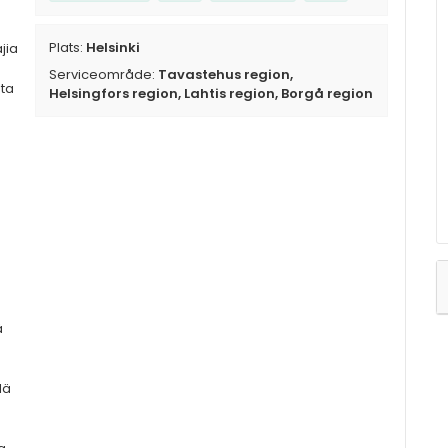
Plats:
Helsinki
jia
Serviceområde:
Tavastehus region,
sta
Helsingfors region, Lahtis region, Borgå region
ä
lä