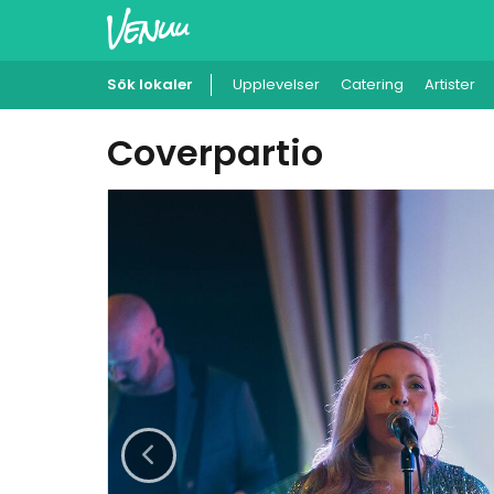
Sök lokaler
Upplevelser
Catering
Artister
Coverpartio