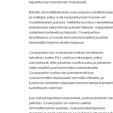
tapahtuman tunnelman mukaisesti.
Bändin ammattitaitoinen kokoonpano sisältää laula
ja soittajia, jotka ovat harjaantuneet monien eri
musiikkityylien parissa. Settilista koostuu rakastetui
klassikoista sekä tämän päivän hiteistä -kappaleet
soitetaan tunteella ja taidolla. Coverpartion
tavoitteena on luoda ikimuistoisia hetkiä ja pitää
tanssilattia täynnä alusta loppuun.
Coverpartio tuo mukanaan kaiken tarvittavan
tekniikan, kuten PA:t, valot ja miksaajan, jotka
varmistavat, että jokainen nuotti kuuluu ja jokainen
hetki näyttää parhaimmalta mahdolliselta.
Coverpartio hoitaa niin pienemmät kuin
suuremmatkin tilaisuudet varmalla otteella, ja
kokemus erilaisten yleisöjen kanssa tekee bändist
luotettavan valinnan.
Kun haluat tapahtumaasi bileet, joista puhutaan vie
pitkään, Coverpartio on varma valinta.
Ammattimainen palvelu, mukaansatempaava