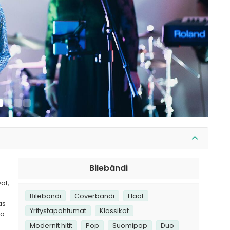
Bilebändi
n
at,
Bilebändi
Coverbändi
Häät
as
Yritystapahtumat
Klassikot
io
Modernit hitit
Pop
Suomipop
Duo