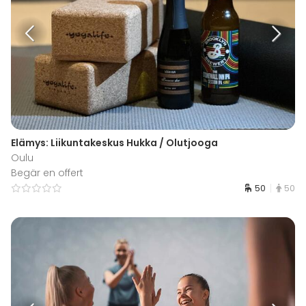
Elämys: Liikuntakeskus Hukka / Olutjooga
Oulu
Begär en offert
50
50