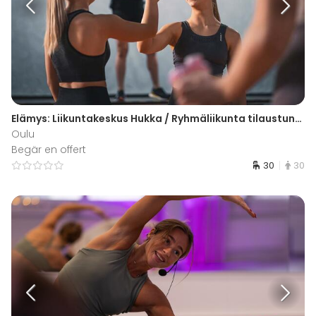
Elämys: Liikuntakeskus Hukka / Ryhmäliikunta tilaustunnit
Oulu
Begär en offert
30
30