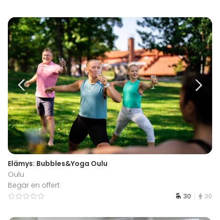
Elämys: Bubbles&Yoga Oulu
Oulu
Begär en offert
30
30