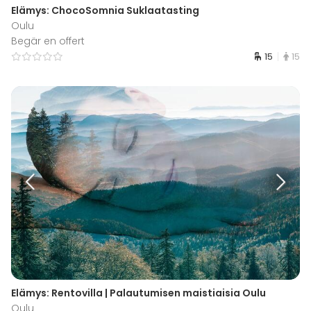
Elämys: ChocoSomnia Suklaatasting
Oulu
Begär en offert
15
15
Elämys: Rentovilla | Palautumisen maistiaisia Oulu
Oulu