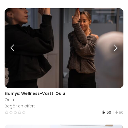
Elämys: Wellness-Vartti Oulu
Oulu
Begär en offert
50
50