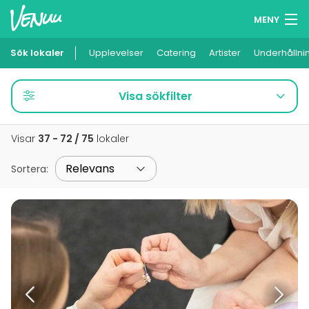
MENY
Sök lokaler
Upplevelser
Minneslista
Catering
Artister
Underhållni
Logga in
Visa sökfilter
Svenska
Visar
37 - 72 / 75
lokaler
Lägg till din lokal
Sortera
: