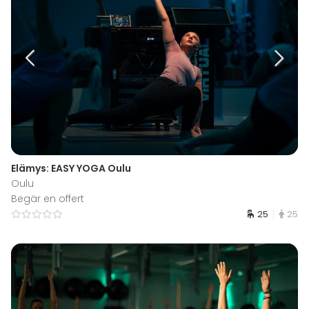
Elämys: EASY YOGA Oulu
Oulu
Begär en offert
25
25