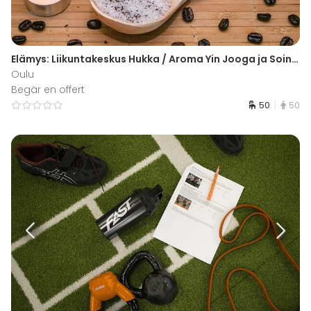
Elämys: Liikuntakeskus Hukka / Aroma Yin Jooga ja Sointukylpy
Oulu
Begär en offert
50
50