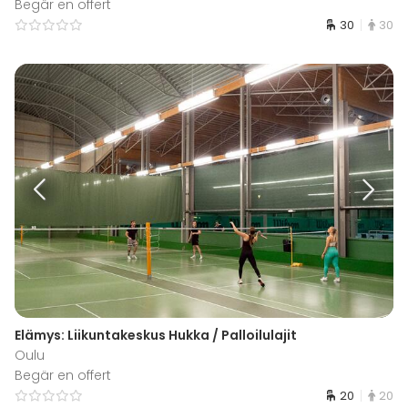
Begär en offert
30
30
Elämys: Liikuntakeskus Hukka / Palloilulajit
Oulu
Begär en offert
20
20