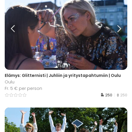
Elämys: Glitternisti | Juhliin ja yritystapahtumiin | Oulu
Oulu
Fr. 5 € per person
250
250