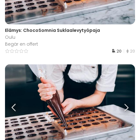
Elämys: ChocoSomnia Suklaalevytyöpaja
Oulu
Begär en offert
20
20