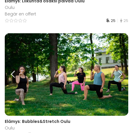
Elämys: Liikuntaa osaksi päivää Oulu
Oulu
Begär en offert
25
25
Elämys: Bubbles&Stretch Oulu
Oulu