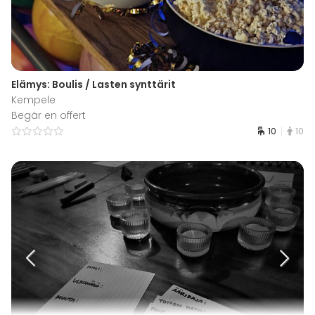
Elämys: Boulis / Lasten synttärit
Kempele
Begär en offert
10
10