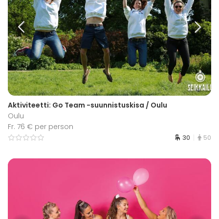
Aktiviteetti: Go Team -suunnistuskisa / Oulu
Oulu
Fr. 76 € per person
30
50