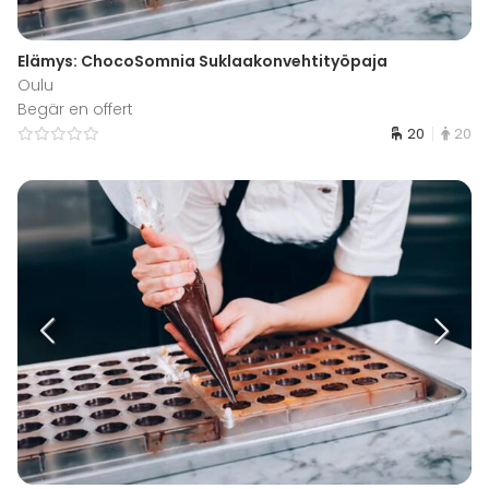
Elämys: ChocoSomnia Suklaakonvehtityöpaja
Oulu
Begär en offert
20
20