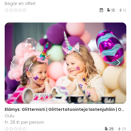
Begär en offert
12
12
Elämys: Glitternisti | Glittertatuointeja lastenjuhliin | Oulu
Oulu
Fr. 29 € per person
25
25