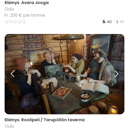
Elämys: Avara Jooga
Oulu
Fr. 200 € per timme
40
40
Elämys: Roolipeli / Tarupöllön taverna
Oulu