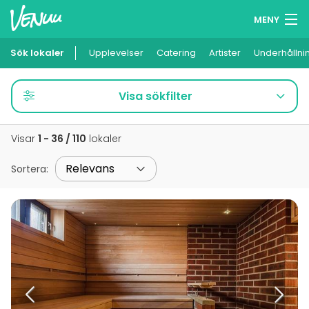
MENY
Sök lokaler
Upplevelser
Minneslista
Catering
Artister
Underhållni
Logga in
Visa sökfilter
Svenska
Visar
1 - 36 / 110
lokaler
Lägg till din lokal
Sortera
: