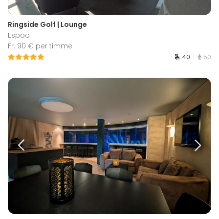
Ringside Golf | Lounge
Espoo
Fr. 90 € per timme
40
50