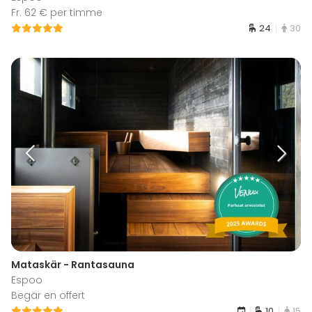
Fr. 62 € per timme
24
30
Mataskär - Rantasauna
Espoo
Begär en offert
10
15