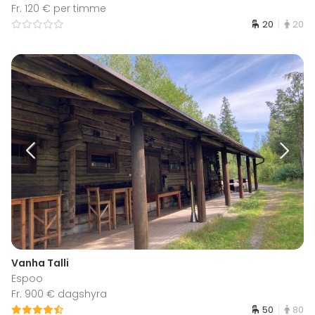
Fr. 120 € per timme
20
20
Vanha Talli
Espoo
Fr. 900 € dagshyra
50
80