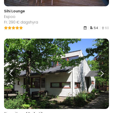
Sihi Lounge
Espoo
Fr. 290 € dagshyra
54
60