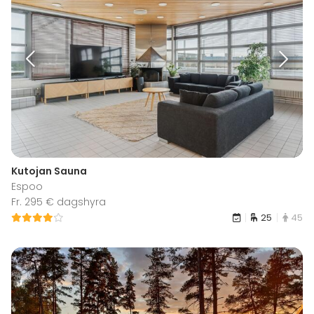
Kutojan Sauna
Espoo
Fr. 295 € dagshyra
25
45