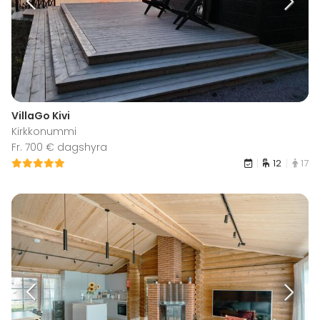
VillaGo Kivi
Kirkkonummi
Fr. 700 € dagshyra
12
17