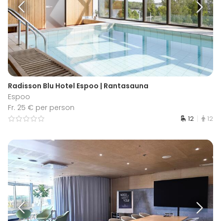
Radisson Blu Hotel Espoo | Rantasauna
Espoo
Fr. 25 € per person
12
12