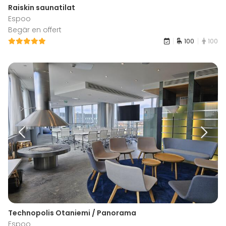
Raiskin saunatilat
Espoo
Begär en offert
100
100
Technopolis Otaniemi / Panorama
Espoo