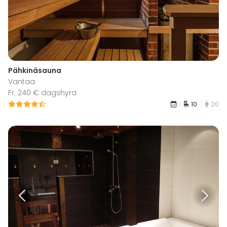
Pähkinäsauna
Vantaa
Fr. 240 € dagshyra
10
20