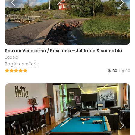
Soukan Venekerho / Paviljonki – Juhlatila & saunatila
Espoo
Begär en offert
80
90