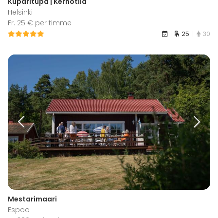
Kuparitupa | Kerhotila
Helsinki
Fr. 25 € per timme
25
30
Mestarimaari
Espoo