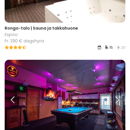
Rongo-talo | Sauna ja takkahuone
Espoo
Fr. 290 € dagshyra
15
20