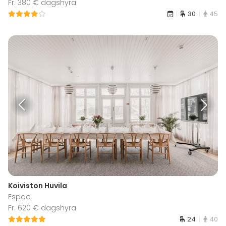
Fr. 380 € dagshyra
30
45
Koiviston Huvila
Espoo
Fr. 620 € dagshyra
24
40