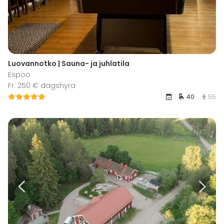
Luovannotko | Sauna- ja juhlatila
Espoo
Fr. 250 € dagshyra
40
55