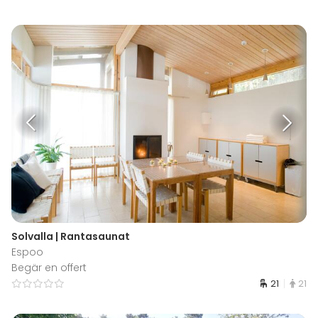
Solvalla | Rantasaunat
Espoo
Begär en offert
21
21