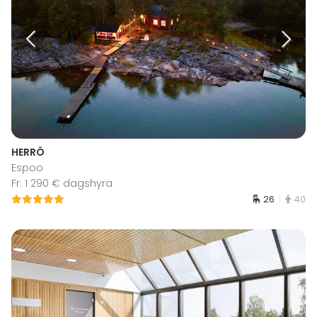
HERRÖ
Espoo
Fr. 1 290 € dagshyra
26
40