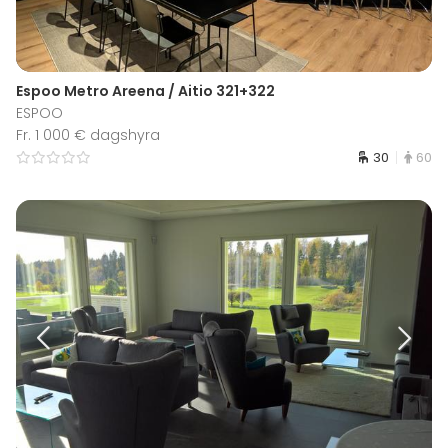
Espoo Metro Areena / Aitio 321+322
ESPOO
Fr. 1 000 € dagshyra
30
60