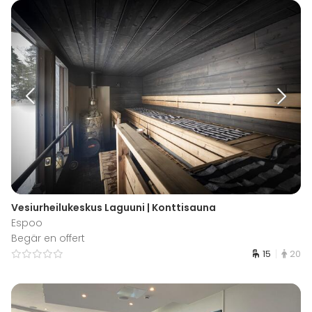
Vesiurheilukeskus Laguuni | Konttisauna
Espoo
Begär en offert
15
20