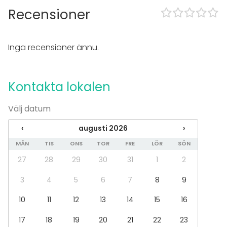
Recensioner
Fest
Bröllop
Spa / relax / bastu
Middag / Lunch
Inga recensioner ännu.
Möte
Konferens
Mässa / Utställning
Kontakta lokalen
Föreställning / show
Rekreation
Välj datum
Stuga / boende
Upplevelse / aktivitet
‹
augusti 2026
›
Julbord / Julfest
MÅN
TIS
ONS
TOR
FRE
LÖR
SÖN
Lokal
27
28
29
30
31
1
2
Anpassningsbar lokal
3
4
5
6
7
8
9
Terrass / Gårdsplan
Upplevelse / aktivitet
10
11
12
13
14
15
16
Utomhus
Aktivitetslokal
17
18
19
20
21
22
23
Bar