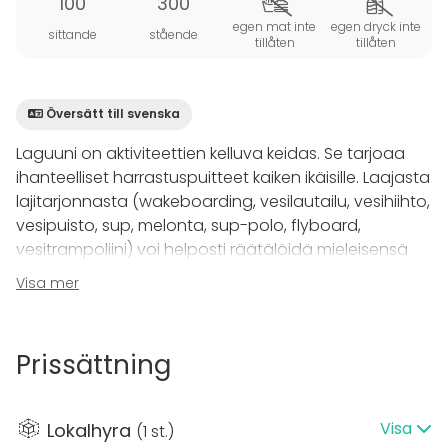
100
300
egen mat inte
egen dryck inte
sittande
stående
tillåten
tillåten
Översätt till svenska
Laguuni on aktiviteettien kelluva keidas. Se tarjoaa
ihanteelliset harrastuspuitteet kaiken ikäisille. Laajasta
lajitarjonnasta (wakeboarding, vesilautailu, vesihiihto,
vesipuisto, sup, melonta, sup-polo, flyboard,
vesitrampoliini) voi helposti räätälöidä mieleisensä
kokemuksen tai ryhmäpäivän Lisäksi uniikki sauna
Visa mer
palvelee ryhmäänne aktiviteetin yhteydessä ja niiden
jälkeen.
Prissättning
Ravintola & baari Blägä tarjoilee Espoon parhaita
burgereita, tuoreita salaatteja sekä herkullisia
drinkkejä.
Visa
Lokalhyra
(
1 st.
)