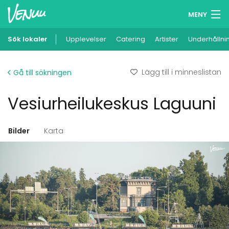
MENY
Sök lokaler
Upplevelser
Minneslista
Catering
Artister
Underhållni
Logga in
Lägg till i minneslistan
Gå till sökningen
Svenska
Vesiurheilukeskus Laguuni
Lägg till din lokal
Bilder
Karta