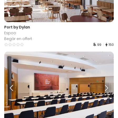
Port by Dylan
Espoo
Begär en offert
99
150