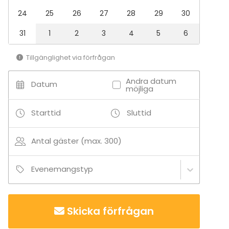
24
25
26
27
28
29
30
Aktiviteter
31
1
2
3
4
5
6
Utomhusaktiviteter
Simning
Tillgänglighet via förfrågan
Båtturer / segling
Andra datum
Datum
möjliga
Tilläggsuppgifter om tjänster och faciliteter
Laguuni on muunnettavissa moneen tarkoitukseen
Starttid
Sluttid
Tilläggsuppgifter om aktiviteter
Antal gäster (max. 300)
wakeboarding, vesilautailu, vesihiihto, sup, melonta,
sup-polo, flyboard, vesitrampoliini, slackline -
Evenemangstyp
tasapainoköysi
Skicka förfrågan