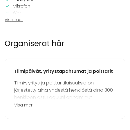
Mikrofon
Wi-Fi
Printer
Visa mer
CD / DVD -spelare
Professionellt ljudsystem
TV
Organiserat här
I lokalen
Terrass
Bastu
Tiimipäivät, yritystapahtumat ja polttarit
Tillgänglighetsanpassad
Högljudd musik OK
Tiimi-, yritys ja polttaritilaisuuksia on
Utrustning
järjestetty aina yhdestä henkilöstä aina 300
henkilöön asti. Laguuni on toiminut
Scen
Anteckningsmaterial
kuvauspaikkana niin mainoksiin kuin
Visa mer
Handdukar
musiikkivideoihin. Laguuni voidaan muuttaa
Servis
moneksi, joten tiedustelethan rohkeasti lisää.
Vastailemme sinulle ilomielin.
Evenemang