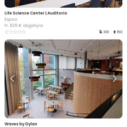
Life Science Center | Auditorio
Espoo
Fr. 629 € dagshyra
100
150
Waves by Dylan