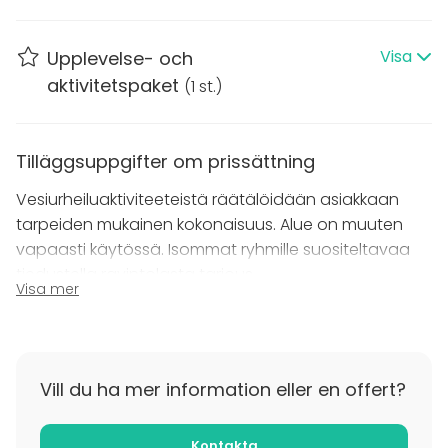
Tapahtumat ja tiimipäivät aina 300 henkilöön asti.
Visa
Upplevelse- och
Toimipisteet Keilaniemi, Mustikkamaa ja Hietaniemi
aktivitetspaket
(
1 st.
)
Tilläggsuppgifter om prissättning
Vesiurheiluaktiviteeteistä räätälöidään asiakkaan
tarpeiden mukainen kokonaisuus. Alue on muuten
vapaasti käytössä. Isommat ryhmille suositeltavaa
tiedustella ravintolasta tarjous.
Visa mer
Jotta saadaan tehtyä teille unohtumaton elämys
niin kerrothan ryhmäsi koon ja mitä haluaisitte tehdä
Laguunissa.
Vill du ha mer information eller en offert?
Kontakta