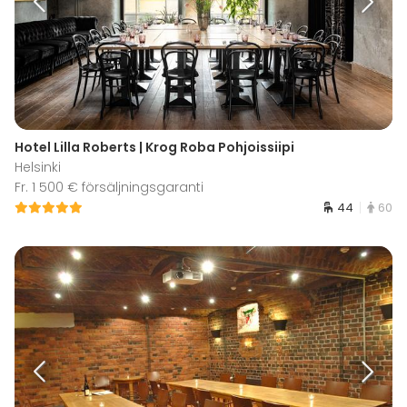
Hotel Lilla Roberts | Krog Roba Pohjoissiipi
Helsinki
Fr. 1 500 € försäljningsgaranti
44
60