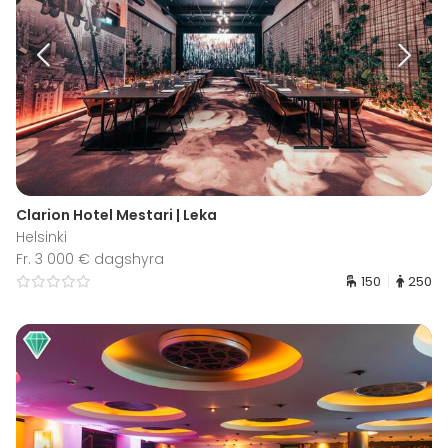
Clarion Hotel Mestari | Leka
Helsinki
Fr. 3 000 € dagshyra
150
250