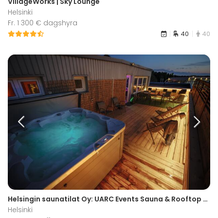
VillageWorks | Sky Lounge
Helsinki
Fr. 1 300 € dagshyra
40
40
Helsingin saunatilat Oy: UARC Events Sauna & Rooftop Tattis
Helsinki