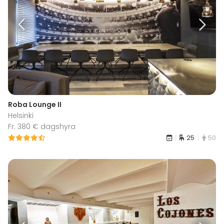
Roba Lounge II
Helsinki
Fr. 380 € dagshyra
25
50