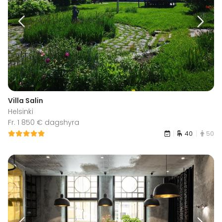
Villa Salin
Helsinki
Fr. 1 850 € dagshyra
40
50