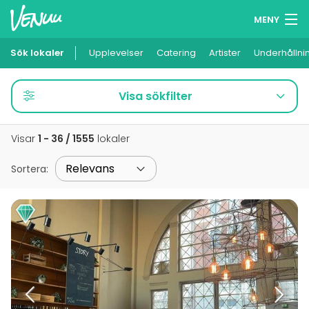
MENY
Sök lokaler
Upplevelser
Minneslista
Catering
Artister
Underhållni
Logga in
Visa sökfilter
Svenska
Visar
1 - 36 / 1555
lokaler
Lägg till din lokal
Sortera
: