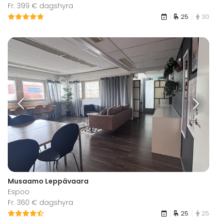
Fr. 399 € dagshyra
25
30
Musaamo Leppävaara
Espoo
Fr. 360 € dagshyra
25
25