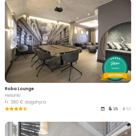
Roba Lounge
Helsinki
Fr. 380 € dagshyra
25
50