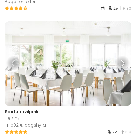
Begär en offert
25
30
Soutupaviljonki
Helsinki
Fr. 502 € dagshyra
72
100