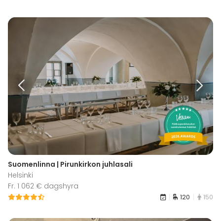
Suomenlinna | Pirunkirkon juhlasali
Helsinki
Fr. 1 062 € dagshyra
120
150