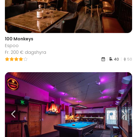
100 Monkeys
Espoo
Fr. 200 € dagshyra
40
50