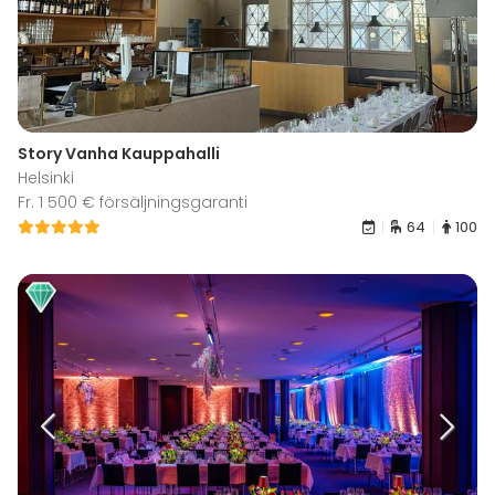
Story Vanha Kauppahalli
Helsinki
Fr. 1 500 € försäljningsgaranti
64
100