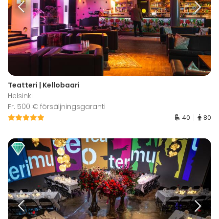
Teatteri | Kellobaari
Helsinki
Fr. 500 € försäljningsgaranti
40
80