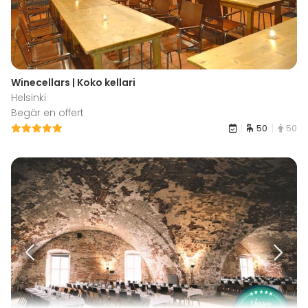
Winecellars | Koko kellari
Helsinki
Begär en offert
50
50