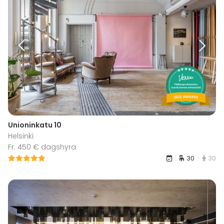
Unioninkatu 10
Helsinki
Fr. 450 € dagshyra
30
30