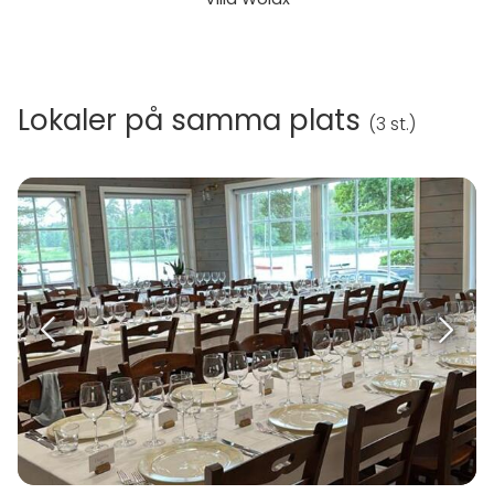
Lokaler på samma plats
(
3 st.
)