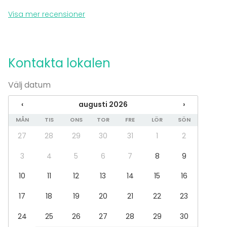
Mässa / Utställning
Visa mer recensioner
Föreställning / show
Rekreation
Stuga / boende
Upplevelse / aktivitet
Kontakta lokalen
Julbord / Julfest
Lokal
Välj datum
Bankettsal
‹
augusti 2026
›
Bastu
Restaurang
MÅN
TIS
ONS
TOR
FRE
LÖR
SÖN
Herrgård / Villa
27
28
29
30
31
1
2
Terrass / Gårdsplan
3
4
5
6
7
8
9
Aktiviteter
10
11
12
13
14
15
16
Utomhusaktiviteter
Simning
17
18
19
20
21
22
23
Båtturer / segling
24
25
26
27
28
29
30