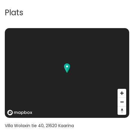
Plats
Villa Wolaxin tie 40
,
21620
Kaarina