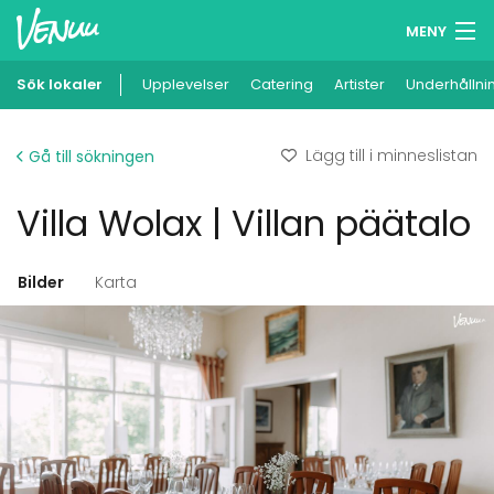
MENY
Sök lokaler
Upplevelser
Minneslista
Catering
Artister
Underhållni
Logga in
Lägg till i minneslistan
Gå till sökningen
Svenska
Villa Wolax | Villan päätalo
Lägg till din lokal
Bilder
Karta