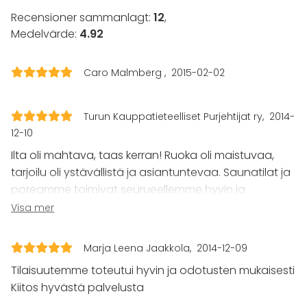
Bastu
Recensioner sammanlagt:
12
,
Övernattningsmöjlighet
Medelvärde:
4.92
Dansgolv
Trädgård
Caro Malmberg
2015-02-02
Utrustning
Bubbelpool / Jacuzzi
Turun Kauppatieteelliset Purjehtijat ry
2014-
Scen
Anteckningsmaterial
12-10
Whiteboard / Blädderblock
Ilta oli mahtava, taas kerran! Ruoka oli maistuvaa,
Handdukar
tarjoilu oli ystävällistä ja asiantuntevaa. Saunatilat ja
Servis
poreamme toimivat seurueellemme hyvin ja
Evenemang
juomatarjoilu saunamökissä oli heinosti järjestetty.
Visa mer
Toiveemme järjestelyjen suhteen toteutettiin
Fest
erinomaisesti!
Bröllop
Marja Leena Jaakkola
2014-12-09
Spa / relax / bastu
Tilaisuutemme toteutui hyvin ja odotusten mukaisesti
Middag / Lunch
Möte
Kiitos hyvästä palvelusta
Konferens