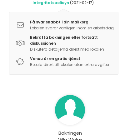
Integritetspolicyn
(2021-02-17).
Anna meidän ehdottaa ryhmällesi jotain
ainutlaatuista!
Få svar snabbt i din mailkorg
Lokalen svarar vanligen inom en arbetsdag
Bekräfta bokningen eller fortsätt
diskussionen
Diskutera detaljerna direkt med lokalen
Venuu är en gratis tjänst
Betala direkt till lokalen utan extra avgifter
Bokningen
Villa Wolax