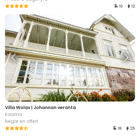
10
12
Villa Wolax | Johannan veranta
Kaarina
Begär en offert
18
25