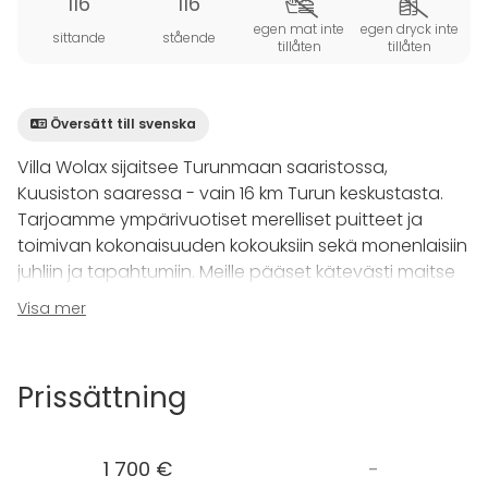
116
116
egen mat inte
egen dryck inte
sittande
stående
tillåten
tillåten
Översätt till svenska
Villa Wolax sijaitsee Turunmaan saaristossa,
Kuusiston saaressa - vain 16 km Turun keskustasta.
Tarjoamme ympärivuotiset merelliset puitteet ja
toimivan kokonaisuuden kokouksiin sekä monenlaisiin
juhliin ja tapahtumiin. Meille pääset kätevästi maitse
tai meritse kauniista saaristosta nauttien. Villa Wolax
Visa mer
on ainutlaatuinen ja monipuolinen kohde, ja ehkä
juuri siksi monet asiakkaistamme tulevat
vieraiksemme aina uudestaan ja uudestaan.
Prissättning
Villa Wolaxin päärakennuksessa ja
saunarakennuksissa on monta erikokoista tilaa, jotka
1 700 €
-
sopivat muutaman hengen tapaamisista 60 hengen