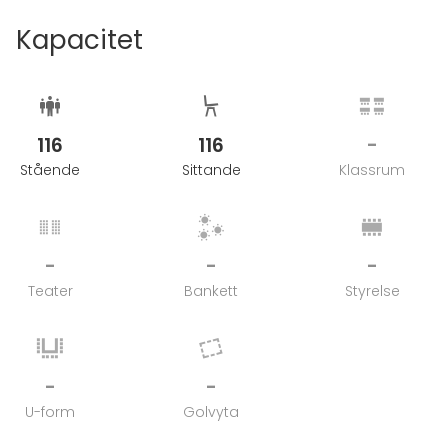
Kapacitet
116
116
-
Stående
Sittande
Klassrum
-
-
-
Teater
Bankett
Styrelse
-
-
U-form
Golvyta