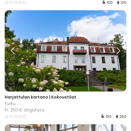
100
120
Harjattulan kartano | Kokoustilat
Turku
Fr. 250 € dagshyra
100
250