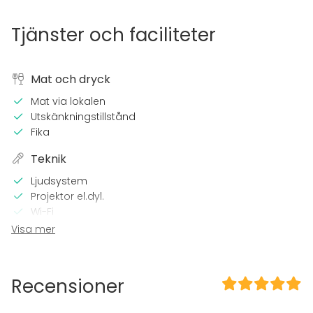
Tjänster och faciliteter
Mat och dryck
Mat via lokalen
Utskänkningstillstånd
Fika
Teknik
Ljudsystem
Projektor el.dyl.
Wi-Fi
CD / DVD -spelare
Visa mer
Utrustning för videokonferens
TV
Recensioner
I lokalen
Terrass