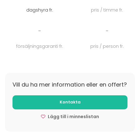
kokouksiin ja suurempiinkin tilaisuuksiin. Täällä järjestät
dagshyra fr.
pris / timme fr.
unohtumattomat häät saaristomaisemassa, täynnä
vanhanajan romantiikkaa!
-
-
Katso myös elämyspalvelut:
Purjehduskokemus
&
RIB-
veneily
försäljningsgaranti fr.
pris / person fr.
Vill du ha mer information eller en offert?
Kontakta
Lägg till i minneslistan