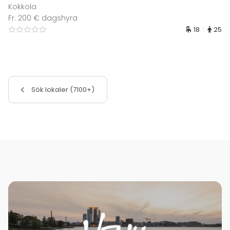
Kokkola
Fr. 200 € dagshyra
18
25
Sök lokaler (7100+)