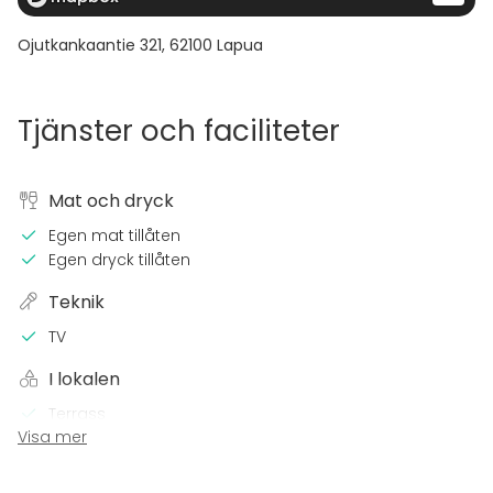
Ojutkankaantie 321
,
62100
Lapua
Tjänster och faciliteter
Mat och dryck
Egen mat tillåten
Egen dryck tillåten
Teknik
TV
I lokalen
Terrass
Visa mer
Bastu
Övernattningsmöjlighet
Högljudd musik OK