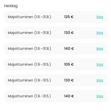
on muun muassa TV, kattavasti varusteltu keittiö,
Heldag
astiasto 16 hengelle, grillauspata pihalla sekä
lämmityspistokkeet kahdelle autolle.
Majoittuminen (1.6.–31.8.)
125 €
Visa
Lisäpalveluina on saatavilla myös savusauna ja
Majoittuminen (1.6.–31.8.)
130 €
Visa
kylpytynnyri. Nämä kruunaavat päivän tarjoamalla
lempeät löylyt ja rentouttavan kylvyn kauniin luonnon
äärellä.
Majoittuminen (1.6.–31.8.)
140 €
Visa
Voit varata Villa Kankaan lisäksi pienempiä mökkejä,
jotka tarjoavat omia mukavuuksiaan sekä
Majoittuminen (1.9.–31.5.)
105 €
Visa
lisämajoittumismahdollisuuksia. Nukkumapaikat
löytyy 12 m²:n mökistä kolmelle, sekä iso 50 m²:n
Majoittuminen (1.9.–31.5.)
130 €
Visa
terassi ja huikea tynnyrisauna!
Majoittuminen (1.9.–31.5.)
140 €
Visa