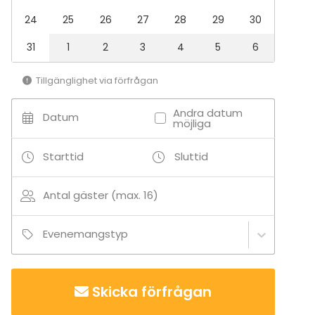
Julbord / Julfest
24
25
26
27
28
29
30
Lokal
31
1
2
3
4
5
6
Stuga
Tillgänglighet via förfrågan
Aktiviteter
Paintball / laserspel
Andra datum
Datum
möjliga
Karting
Utomhusaktiviteter
Starttid
Sluttid
Simning
Antal gäster (max. 16)
Tilläggsuppgifter om tjänster och faciliteter
Palju vuokrattavissa erikseen samoin savusauna(t)
Evenemangstyp
Tilläggsuppgifter om aktiviteter
Mökin ympäristönä on maalaismaisema peltoineen,
Skicka förfrågan
suuri lampi ja kesällä lypsylehmiä laitumella. Vieressä
on hyvä uimapaikka kaiken ikäisille, pihassa on tilaa