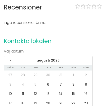
Dansgolv
Recensioner
Trädgård
Utrustning
Inga recensioner ännu.
Kök i kundens bruk
Handdukar
Servis
Kontakta lokalen
Evenemang
Välj datum
Fest
Bröllop
‹
augusti 2026
›
Spa / relax / bastu
MÅN
TIS
ONS
TOR
FRE
LÖR
SÖN
Middag / Lunch
Möte
27
28
29
30
31
1
2
Konferens
Mässa / Utställning
3
4
5
6
7
8
9
Föreställning / show
10
11
12
13
14
15
16
Rekreation
Stuga / boende
17
18
19
20
21
22
23
Upplevelse / aktivitet