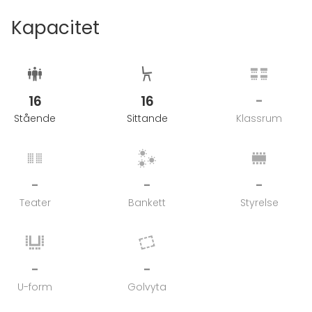
Kapacitet
16
16
-
Stående
Sittande
Klassrum
-
-
-
Teater
Bankett
Styrelse
-
-
U-form
Golvyta