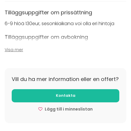
Tilläggsuppgifter om prissättning
6-9 hlöä 130eur, sesonkiaikana voi olla eri hintoja
Tilläggsuppgifter om avbokning
mahdollisin aikaisin. Jos ei ilmoita peruuttamista
Visa mer
silloin perimme maksun
Vill du ha mer information eller en offert?
Kontakta
Lägg till i minneslistan