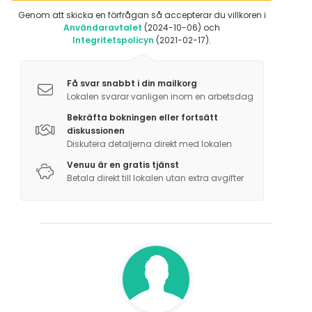
leikkiä ja pelata erilaisia pelejä esim. sulkapalloa,
Genom att skicka en förfrågan så accepterar du villkoren i
Användaravtalet
(2024-10-06) och
jalkapalloa ja frisbee golf. Lähellä on helppokulkuinen
Integritetspolicyn
(2021-02-17).
vanha männikkömetsä jossa voi käydä
samoilemassa.
Få svar snabbt i din mailkorg
Lokalen svarar vanligen inom en arbetsdag
Lintubongaus:
Bekräfta bokningen eller fortsätt
- Lapuan Alajoen laajalla peltoalueella lentelee mm.
diskussionen
tuulihaukkoja. Alajoelle matkaa 12km.
Diskutera detaljerna direkt med lokalen
Venuu är en gratis tjänst
Laskettelu, hiihtäminen Simpsiö 15km
Betala direkt till lokalen utan extra avgifter
Huvipuisto PowerPark 33km
Eläintarha Ähtäri Zoo 98km
Tuurin Kyläkauppa Tuuri 60km
Härmän Kylpylä 25km
Carting-rata n. 25km
Hiihtämään pääsee myös mökin pihasta