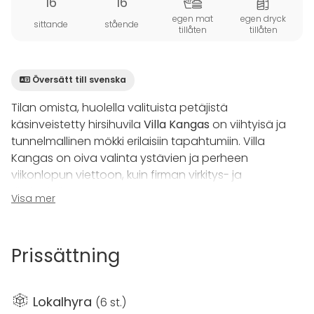
16
16
egen mat
egen dryck
sittande
stående
tillåten
tillåten
Översätt till svenska
Tilan omista, huolella valituista petäjistä
käsinveistetty hirsihuvila
Villa Kangas
on viihtyisä ja
tunnelmallinen mökki erilaisiin tapahtumiin. Villa
Kangas on oiva valinta ystävien ja perheen
viikonlopun viettoon, kuin firman virkitys- ja
tiimipäiville.
Visa mer
Lämminhenkisessä huvilassa on oma tunnelmansa ja
hyvä ilmanlaatu hengittää. Talvisin varaava
Prissättning
vuolukivitakka lämmittää mukavasti ja luo kaunista
tunnelmaa tilaan.
Lokalhyra
(
6 st.
)
Villasta löytyy runsaasti mukavuuksia. Käytössänne