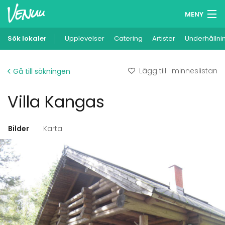
MENY
Sök lokaler
Upplevelser
Minneslista
Catering
Artister
Underhållni
Logga in
Lägg till i minneslistan
Gå till sökningen
Svenska
Villa Kangas
Lägg till din lokal
Bilder
Karta