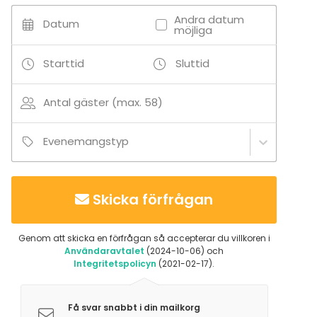
Andra datum
Datum
möjliga
Starttid
Sluttid
Antal gäster (max. 58)
Evenemangstyp
Skicka förfrågan
Genom att skicka en förfrågan så accepterar du villkoren i
Användaravtalet
(2024-10-06) och
Integritetspolicyn
(2021-02-17).
Få svar snabbt i din mailkorg