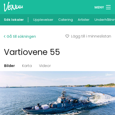
MENY
Sök lokaler
Upplevelser
Minneslista
Catering
Artister
Underhållni
Logga in
Lägg till i minneslistan
Gå till sökningen
Svenska
Vartiovene 55
Lägg till din lokal
Bilder
Karta
Videor