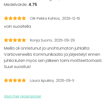
15 hengen saunaa voi käyttää matkankin
Medelvärde:
4.75
Julbord / Julfest
aikansa. Laivan kannella on myös kaasugrilli.
Lokal
Laivan takasalongissa voidaan selvittää,
Olli-Pekka Kahlos
2025-12-15
kuka on paras laulaja karaokessa. Laivassa
Bastu
voin suositella
Mötesrum
on myös järjestetty kokouksia, häitä,
Skepp / Båt
polttareita, kuvauksia ja isoja juhlia.
Festlokal
Ronja Suomi
2025-09-29
Upplevelse / aktivitet
Meillä oli onnistunut ja unohtumaton juhlailta
Aktiviteter
Vartioveneellä. Kommunikaatio ja järjestelyt ennen
juhlia kuten myös sen jälkeen toimi moitteettomasti.
Båtturer / segling
Suuri suositus!
Tilläggsuppgifter om tjänster och faciliteter
Laura Apukka
2025-09-11
Takasalongissa karaokelaitteisto. Etukannella
poreallas. Iso sauna, pukuhuone ja suihkutilat
Visa mer recensioner
etusalongin yhteydessä. WC:t etu- ja takasalongissa.
Lisäksi kannella miesten pisuaari.