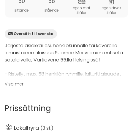
50
58
egen mat
egen dryck
sittande
stående
tillåten
tillåten
Översätt till svenska
Järjestä asiakkaillesi, henkilökunnalle tai kavereille
ikimuistoinen tilaisuus Suomen Merivoimien entisellä
sotalaivalla, Vartiovene 55:llä Helsingissä!
- Risteilyt max. 58 henkilön ryhmille, laituritilaisuudet
isommillekin ryhmille.
Visa mer
- Iso sauna (laudetila 15 hlöä) ja kokoustilat (2
salonkia) yli 20 hengen ryhmille
- Kokoustilat, sauna, ulkoporeallas ympärivuotisessa
Prissättning
käytössä, uintimahdollisuus ympäri vuoden
- AV-laitteet, taulutelevisiot ja karaokelaitteet
- Nopea RIB-vene, vesijetti- ja SUP-lautavuokraus
Lokalhyra
(
3 st.
)
- Kesäaikaan olemme Hietalahdenrannassa