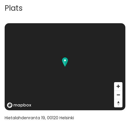
- Laivan ollessa laiturissa asiakasmäärä voi
Plats
kesäaikaan olla yli 60 henkilöä. Hinnat erillisen
tarjouksen mukaisesti.
5. Rib-vene vuokraus
- Vuokraamme nopeaa 1+10 hengen rib-
venettämme kuljettajan kanssa joko erikseen tai
yhdistettynä esim. sauna- ja kokouspaketteihin sekä
risteilyihin. Mahdollisuus myös vesijettivuokraukseen
tilaisuuksien yhteyteen. Kysy tarjous.
6. Tarjoilut laivalla
- Pystymme järjestämään tarjoiluja laivalla
tapahtuvasta grillailusta aina monipuolisiin catering-
palvelujen avulla valmistettuihin aterioihin. Katso
yhteystiedot Catering-valikosta.
Hietalahdenranta 19
,
00120
Helsinki
- Asiakas voi tuoda laivalle omat juomat