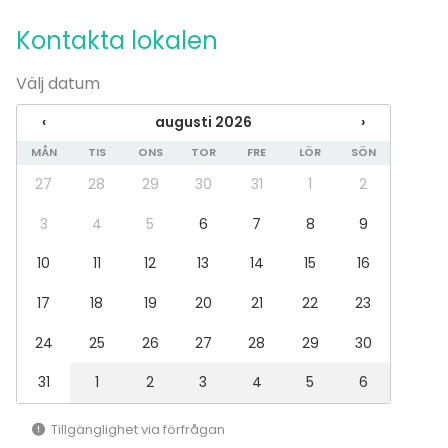
Tilläggsuppgifter om aktiviteter
Kontakta lokalen
Nopea 10 hengen rib-vene vauhdikkaaseen ajeluun
merellä. Loistava aktiviteetti merellä laivan
Välj datum
ankkuroinnin aikana tai sitten laituritilaisuuksien
aikana lisäaktiviteettina.
‹
augusti 2026
›
MÅN
TIS
ONS
TOR
FRE
LÖR
SÖN
27
28
29
30
31
1
2
3
4
5
6
7
8
9
10
11
12
13
14
15
16
17
18
19
20
21
22
23
24
25
26
27
28
29
30
31
1
2
3
4
5
6
Tillgänglighet via förfrågan