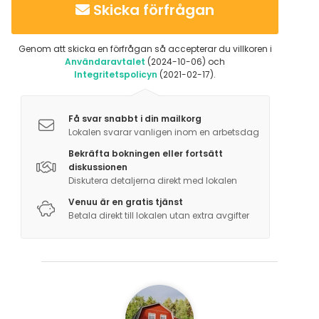
Skicka förfrågan
Utomhusaktiviteter
Genom att skicka en förfrågan så accepterar du villkoren i
Tilläggsuppgifter om aktiviteter
Användaravtalet
(2024-10-06) och
Integritetspolicyn
(2021-02-17).
Valittavissa suuri määrä erilaisia aktiviteetteja:
- Koskenlasku
Få svar snabbt i din mailkorg
Lokalen svarar vanligen inom en arbetsdag
- Koskielämykset
- Arktinen kellunta
Bekräfta bokningen eller fortsätt
diskussionen
- Koskikalastukset, myös opastettuna
Diskutera detaljerna direkt med lokalen
- Mönkijäsafarit
Venuu är en gratis tjänst
- Moottorikelkkasafarit
Betala direkt till lokalen utan extra avgifter
- Rallielämykset
- Huskysafarit
- Patikat ja pyöräilyt
- Tiimiaktiviteetit
- Tiimivalmennukset