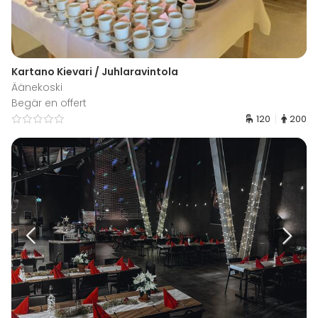
Kartano Kievari / Juhlaravintola
Äänekoski
Begär en offert
120
200