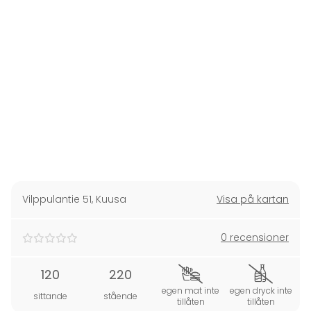
Vilppulantie 51
,
Kuusa
Visa på kartan
0 recensioner
120
220
egen mat inte
egen dryck inte
sittande
stående
tillåten
tillåten