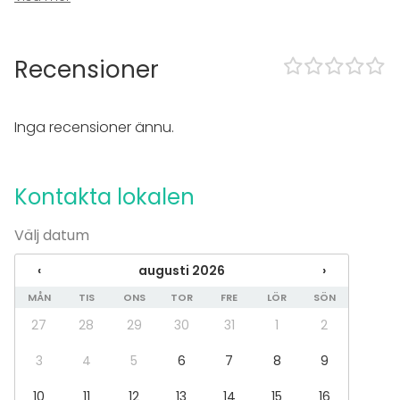
CD / DVD -spelare
TV
Recensioner
I lokalen
Terrass
Bastu
Inga recensioner ännu.
Tillgänglighetsanpassad
Övernattningsmöjlighet
Högljudd musik OK
Kontakta lokalen
Trädgård
Utrustning
Välj datum
Bubbelpool / Jacuzzi
‹
augusti 2026
›
Scen
Anteckningsmaterial
MÅN
TIS
ONS
TOR
FRE
LÖR
SÖN
Whiteboard / Blädderblock
27
28
29
30
31
1
2
Piano
Handdukar
3
4
5
6
7
8
9
Servis
10
11
12
13
14
15
16