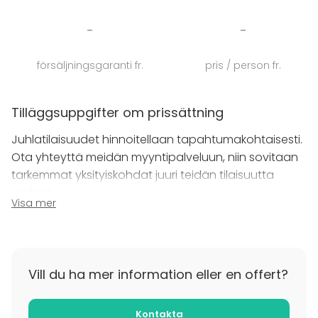
virkistystilaisuuksien tai vaikka sukujuhlien viettoon.
-
-
Varjolasta saat kaiken tarvittavan saman katon alta.
Autamme mieluusti juhlien suunnittelussa ja
försäljningsgaranti fr.
pris / person fr.
pidämme huolen, että juhlat sujuvat suunnitelmien
mukaan. Hinnoittelu hoidetaan
tapahtumakohtaisesti, joten ota yhteyttä
Tilläggsuppgifter om prissättning
myyntipalveluumme ja järjestetään juuri teidän
Juhlatilaisuudet hinnoitellaan tapahtumakohtaisesti.
näköiset juhlat!
Ota yhteyttä meidän myyntipalveluun, niin sovitaan
tarkemmat yksityiskohdat juuri teidän tilaisuutta
Varjola on sitoutunut tarjoamaan asiakkailleen
varten!
kokonaisvaltaisia elämyksiä, joten meiltä saata
Visa mer
puhtaita ja aitoja maaseudun juhlaruokia, huimia
luontoseikkailuja sekä elämyksellisiä saunoja.
Tervetuloa viihtymään!
Vill du ha mer information eller en offert?
Kontakta