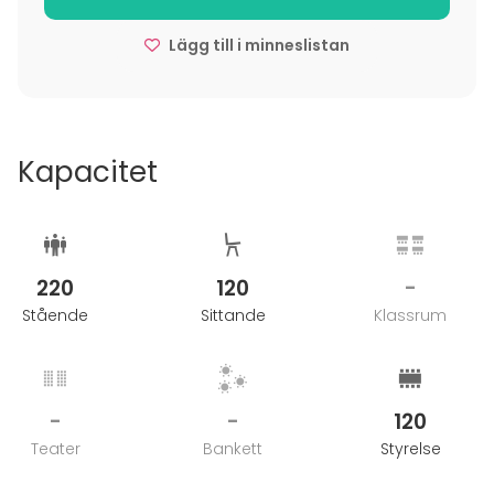
Lägg till i minneslistan
Kapacitet
220
120
-
Stående
Sittande
Klassrum
-
-
120
Teater
Bankett
Styrelse