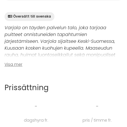
Översätt till svenska
Varjola on täyden palvelun talo, joka tarjoaa
puitteet onnistuneiden tapahtumien
järjestämiseen. Varjola sijaitsee Keski-Suomessa,
Kuusaan kosken kuohujen kupeella. Maaseudun
rauha, huimat luontoseikkailut sekä monipuoliset
kokous- ja juhlatilat tekevät Varjolasta
Visa mer
ainutlaatuisen vierailukohteen.
Heinävintin juhlatila
on päärakennuksesta löytyvä iso
Prissättning
juhlatila, joka soveltuu jopa 120 hengen tilaisuuksiin.
Tila soveltuu erinomaisesti häiden viettoon.
Varjolasta saat kokonaisvaltaisen palvelun juhlianne
-
-
varten, voit jättää huolehtimisen sivuun ja nauttia
päivästä täysin siemauksin. Häiden lisäksi Heinävintin
dagshyra fr.
pris / timme fr.
juhlatila soveltuu loistavasti pikkujoulujen, työpaikan