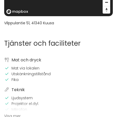
Vilppulantie 51
,
41340
Kuusa
Tjänster och faciliteter
Mat och dryck
Mat via lokalen
Utskänkningstillstånd
Fika
Teknik
Ljudsystem
Projektor el.dyl.
Mikrofon
Wi-Fi
Visa mer