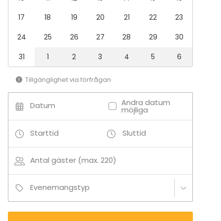
Evenemang
17
18
19
20
21
22
23
Fest
Bröllop
24
25
26
27
28
29
30
Spa / relax / bastu
Middag / Lunch
31
1
2
3
4
5
6
Möte
Konferens
Tillgänglighet via förfrågan
Mässa / Utställning
Föreställning / show
Andra datum
Datum
Rekreation
möjliga
Stuga / boende
Upplevelse / aktivitet
Starttid
Sluttid
Julbord / Julfest
Lokal
Antal gäster (max. 220)
Bankettsal
Anpassningsbar lokal
Evenemangstyp
Aktiviteter
Paintball / laserspel