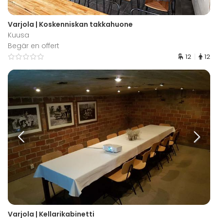
Varjola | Koskenniskan takkahuone
Kuusa
Begär en offert
12
12
Varjola | Kellarikabinetti