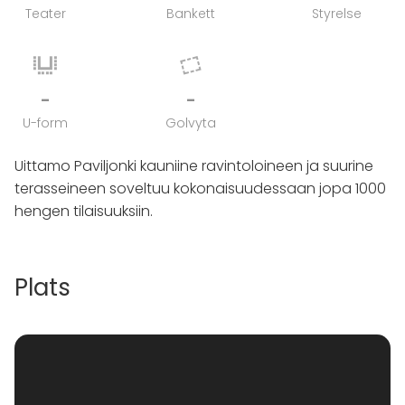
Teater
Bankett
Styrelse
-
-
U-form
Golvyta
Uittamo Paviljonki kauniine ravintoloineen ja suurine
terasseineen soveltuu kokonaisuudessaan jopa 1000
hengen tilaisuuksiin.
Plats