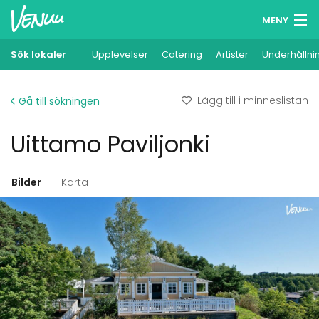
MENY
Sök lokaler
Upplevelser
Minneslista
Catering
Artister
Underhållni
Logga in
Lägg till i minneslistan
Gå till sökningen
Svenska
Uittamo Paviljonki
Lägg till din lokal
Bilder
Karta