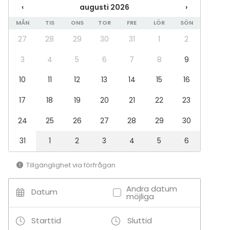
Fest
‹
augusti 2026
›
Bröllop
MÅN
TIS
ONS
TOR
FRE
LÖR
SÖN
Spa / relax / bastu
Middag / Lunch
27
28
29
30
31
1
2
Möte
Konferens
3
4
5
6
7
8
9
Mässa / Utställning
10
11
12
13
14
15
16
Föreställning / show
Rekreation
17
18
19
20
21
22
23
Stuga / boende
Upplevelse / aktivitet
24
25
26
27
28
29
30
Julbord / Julfest
31
1
2
3
4
5
6
Lokal
Bankettsal
Tillgänglighet via förfrågan
Anpassningsbar lokal
Restaurang
Andra datum
Datum
Herrgård / Villa
möjliga
Terrass / Gårdsplan
Bar
Starttid
Sluttid