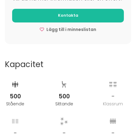
Kontakta
Lägg till i minneslistan
Kapacitet
500
500
-
Stående
Sittande
Klassrum
-
-
-