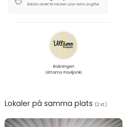
Betala direkt till lokalen utan extra avgifter
Bokningen
Uittamo Paviljonki
Lokaler på samma plats
(
2 st.
)