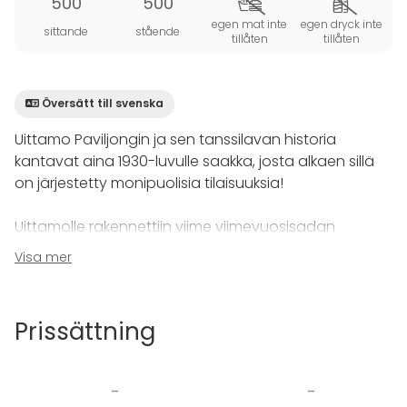
500
500
egen mat inte
egen dryck inte
sittande
stående
tillåten
tillåten
Översätt till svenska
Uittamo Paviljongin ja sen tanssilavan historia
kantavat aina 1930-luvulle saakka, josta alkaen sillä
on järjestetty monipuolisia tilaisuuksia!
Uittamolle rakennettiin viime viimevuosisadan
puolella kaunis ravintola sekä suuret terassit, joilta
Visa mer
yleisö voi nauttia kuvankauniista merimaisemista.
Uittamo Paviljonki
soveltuu 20-1000 hengen
tilaisuuksiin. Ravintolarakennuksen sekä tanssilavan
Prissättning
vuokraamalla tilan maksimikapasiteetti on jopa yli
tuhat henkeä.
-
-
Tunnelmallinen, luonnonläheinen ja korkeatasoinen