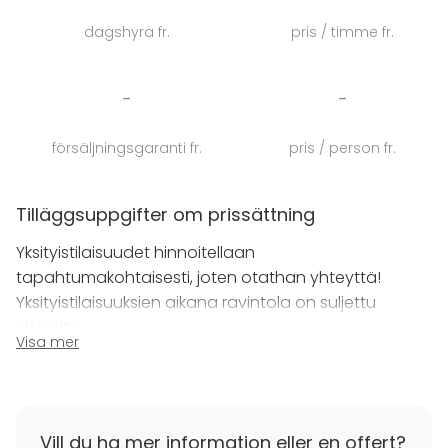
juhlapaikka soveltuu loistavasti perhejuhliin, kuten
dagshyra fr.
pris / timme fr.
syntymäpäiviin, ristiäisiin ja valmistujaisiin. Vuosien
varrella Paviljongilla on järjestetty myös monenlaisia
yritystilaisuuksia, kuten kesäpäiviä, vuosijuhlia sekä
-
-
grillibileitä ja rapujuhlia.
försäljningsgaranti fr.
pris / person fr.
Uittamo Paviljonki ja sen merelliset puitteet sijaitsevat
vain viiden kilometrin päässä Turun keskustasta.
Tapahtumanne tarjoilut suunnitellaan tapahtuman
Tilläggsuppgifter om prissättning
luonteen mukaan, joten ottakaa rohkeasti yhteyttä
Yksityistilaisuudet hinnoitellaan
niin järjestämme juuri teidän tilaisuuteen soveltuvan
tapahtumakohtaisesti, joten otathan yhteyttä!
kokonaisuuden.
Yksityistilaisuuksien aikana ravintola on suljettu
yleisöltä.
Visa mer
Vill du ha mer information eller en offert?