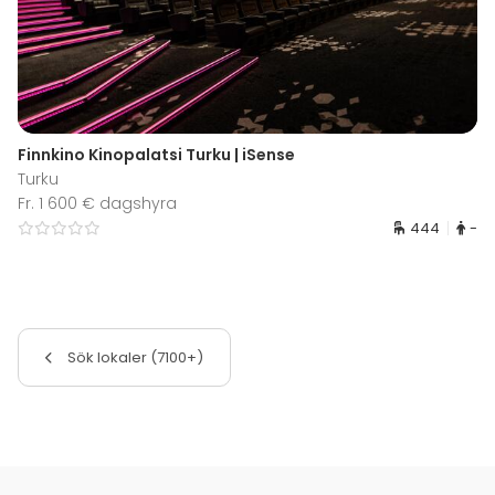
Finnkino Kinopalatsi Turku | iSense
Turku
Fr. 1 600 € dagshyra
444
-
Sök lokaler (7100+)