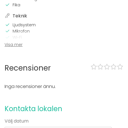
Fika
Teknik
Ljudsystem
Mikrofon
Wi-Fi
TV
Visa mer
I lokalen
Terrass
Recensioner
Högljudd musik OK
Dansgolv
Trädgård
Inga recensioner ännu.
Utrustning
Scen
Kontakta lokalen
Servis
Evenemang
Välj datum