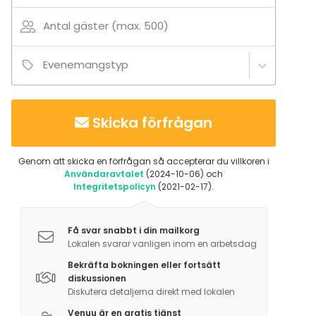
Antal gäster (max. 500)
Tilläggsuppgifter om aktiviteter
Kauttamme on mahdollista tilata myös esiintyjiä,
Evenemangstyp
juontajia sekä monia muita ohjelmanumeroita
tapahtumaanne – kysy lisää!
Skicka förfrågan
Genom att skicka en förfrågan så accepterar du villkoren i
Användaravtalet
(2024-10-06) och
Integritetspolicyn
(2021-02-17).
Få svar snabbt i din mailkorg
Lokalen svarar vanligen inom en arbetsdag
Bekräfta bokningen eller fortsätt
diskussionen
Diskutera detaljerna direkt med lokalen
Venuu är en gratis tjänst