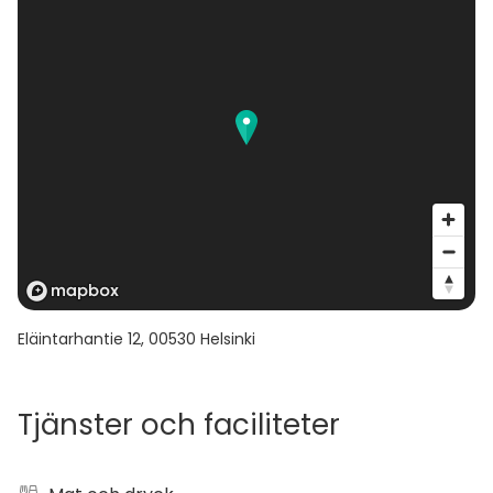
Eläintarhantie 12
,
00530
Helsinki
Tjänster och faciliteter