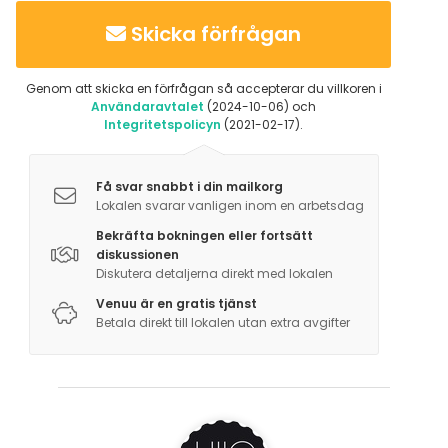
Skicka förfrågan
Genom att skicka en förfrågan så accepterar du villkoren i
Användaravtalet
(2024-10-06) och
Integritetspolicyn
(2021-02-17).
Få svar snabbt i din mailkorg
Lokalen svarar vanligen inom en arbetsdag
Bekräfta bokningen eller fortsätt
diskussionen
Diskutera detaljerna direkt med lokalen
Venuu är en gratis tjänst
Betala direkt till lokalen utan extra avgifter