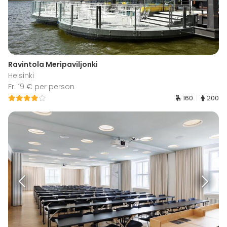
Ravintola Meripaviljonki
Helsinki
Fr. 19 € per person
160
200