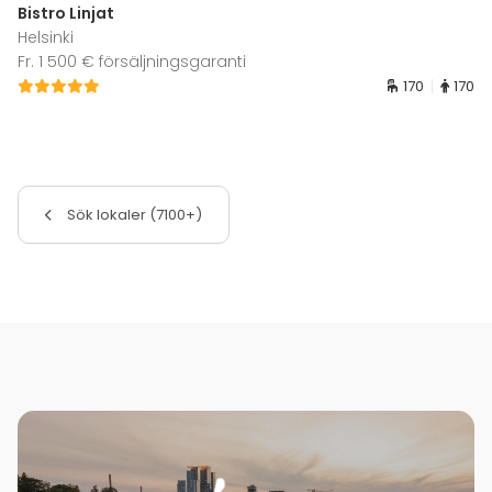
Bistro Linjat
Helsinki
Fr. 1 500 € försäljningsgaranti
170
170
Sök lokaler (7100+)