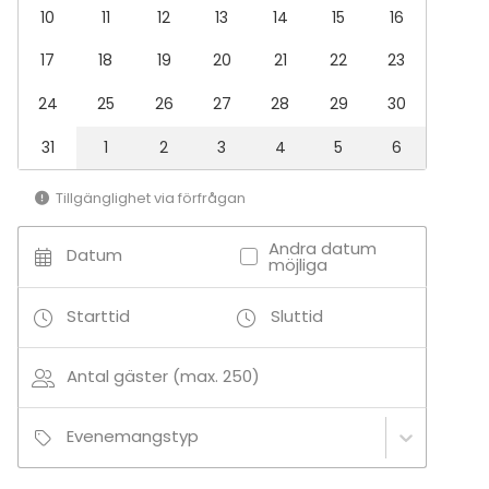
Terrass / Gårdsplan
10
11
12
13
14
15
16
Aktiviteter
17
18
19
20
21
22
23
Kock- / drinkskola
24
25
26
27
28
29
30
Utomhusaktiviteter
Båtturer / segling
31
1
2
3
4
5
6
Tillgänglighet via förfrågan
Andra datum
Datum
möjliga
Starttid
Sluttid
Antal gäster (max. 250)
Evenemangstyp