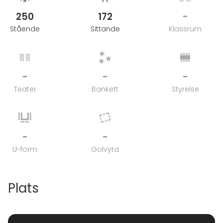
250
172
-
Stående
Sittande
Klassrum
-
-
-
Teater
Bankett
Styrelse
-
-
U-form
Golvyta
Plats