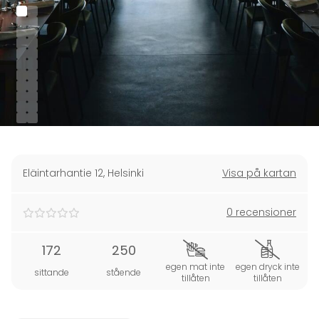
Eläintarhantie 12
,
Helsinki
Visa på kartan
0 recensioner
172
250
egen mat inte
egen dryck inte
sittande
stående
tillåten
tillåten