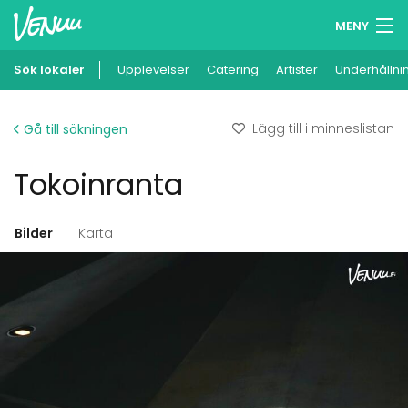
MENY
Sök lokaler
Upplevelser
Minneslista
Catering
Artister
Underhållni
Logga in
Lägg till i minneslistan
Gå till sökningen
Svenska
Tokoinranta
Lägg till din lokal
Bilder
Karta