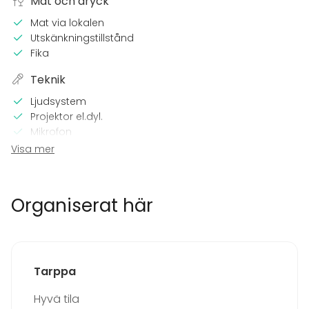
Mat och dryck
Mat via lokalen
Utskänkningstillstånd
Fika
Teknik
Ljudsystem
Projektor el.dyl.
Mikrofon
Wi-Fi
Visa mer
TV
I lokalen
Organiserat här
Terrass
Tillgänglighetsanpassad
Trädgård
Utrustning
Tarppa
Anteckningsmaterial
Hyvä tila
Whiteboard / Blädderblock