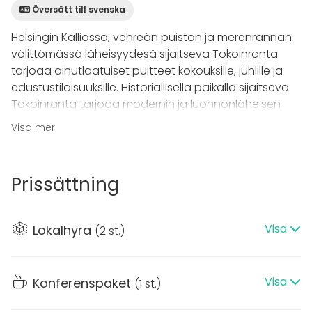
Översätt till svenska
Helsingin Kalliossa, vehreän puiston ja merenrannan
välittömässä läheisyydesä sijaitseva Tokoinranta
tarjoaa ainutlaatuiset puitteet kokouksille, juhlille ja
edustustilaisuuksille. Historiallisella paikalla sijaitseva
Tokoinranta tarjoaa modernin ja luonnonläheisen
ympäristön monenlaisille tapahtumille.
Visa mer
Tokoinrannan tilat muuntautuvat joustavasti eri
kokoisiin ja tyylisiin tilaisuuksiin. Kabinetti tarjoaa
Prissättning
intiimin ympäristön pienemmille kokouksille, kun taas
lounge-alue takkatulineen kutsuu viihtymään
rennommin. Suurempia juhlia varten käytössä ovat
Visa
Lokalhyra
(
2 st.
)
laaja terassi ja vehreä pihapiiri, joista avautuu kaunis
näkymä merelle. Istuville illallisille tila soveltuu noin 180
hengelle, ja kesäaikaan terassi laajentaa
Visa
Konferenspaket
(
1 st.
)
kapasiteettia jopa 250 vieraaseen.