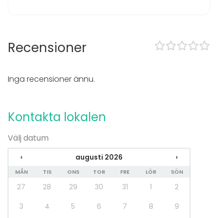
Evenemang
Fest
Bröllop
Recensioner
Spa / relax / bastu
Middag / Lunch
Möte
Inga recensioner ännu.
Konferens
Mässa / Utställning
Föreställning / show
Kontakta lokalen
Rekreation
Stuga / boende
Välj datum
Upplevelse / aktivitet
Julbord / Julfest
‹
augusti 2026
›
Lokal
MÅN
TIS
ONS
TOR
FRE
LÖR
SÖN
Bankettsal
27
28
29
30
31
1
2
Mötesrum
Lounge
3
4
5
6
7
8
9
Chambre séparée