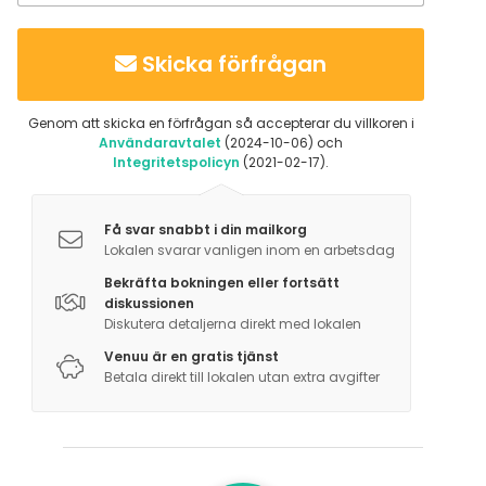
Skicka förfrågan
Genom att skicka en förfrågan så accepterar du villkoren i
Användaravtalet
(2024-10-06) och
Integritetspolicyn
(2021-02-17).
Få svar snabbt i din mailkorg
Lokalen svarar vanligen inom en arbetsdag
Bekräfta bokningen eller fortsätt
diskussionen
Diskutera detaljerna direkt med lokalen
Venuu är en gratis tjänst
Betala direkt till lokalen utan extra avgifter