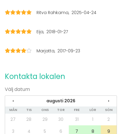
Trädgård
Ritva Rahkama
2025-04-24
Utrustning
Kök i kundens bruk
Eija
2018-01-27
Scen
Anteckningsmaterial
Whiteboard / Blädderblock
Marjatta
2017-09-23
Piano
Servis
Evenemang
Kontakta lokalen
Fest
Bröllop
Välj datum
Spa / relax / bastu
Middag / Lunch
‹
augusti 2026
›
Möte
MÅN
TIS
ONS
TOR
FRE
LÖR
SÖN
Konferens
Mässa / Utställning
27
28
29
30
31
1
2
Föreställning / show
3
4
5
6
7
8
9
Rekreation