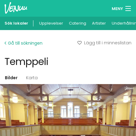
MENY
Sök lokaler
Upplevelser
Minneslista
Catering
Artister
Underhållni
Logga in
Lägg till i minneslistan
Gå till sökningen
Svenska
Temppeli
Lägg till din lokal
Bilder
Karta