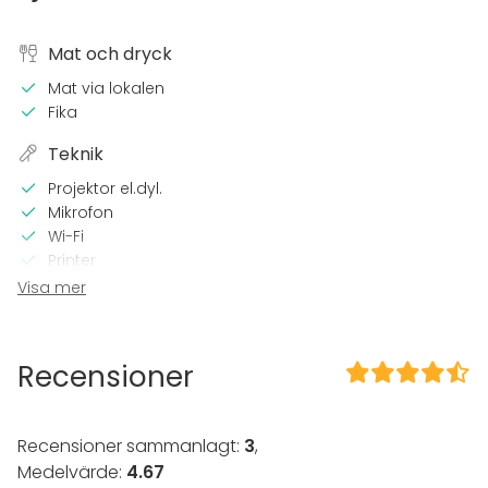
Mat och dryck
Mat via lokalen
Fika
Teknik
Projektor el.dyl.
Mikrofon
Wi-Fi
Printer
CD / DVD -spelare
Visa mer
Professionell ljusteknik
Professionellt ljudsystem
TV
Recensioner
I lokalen
Tillgänglighetsanpassad
Recensioner sammanlagt:
3
,
Högljudd musik OK
Medelvärde:
4.67
Dansgolv