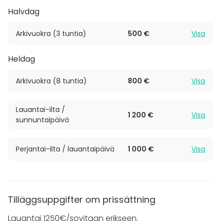
yksinäisiä vanhuksia, työttömiä ja
Halvdag
syrjäytymisvaarassa olevia nuoria.
Arkivuokra (3 tuntia)
500 €
Visa
Tervetuloa viettämään onnistunut tilaisuutesi aivan
Helsingin sydämeen, Pelastusarmeijan Temppeliin.
Heldag
Huomioithan, että alkoholitarjoilua Temppelin
Arkivuokra (8 tuntia)
800 €
Visa
tiloissa ja pihalla ei sallita.
Lauantai-ilta /
1 200 €
Visa
sunnuntaipäivä
Perjantai-ilta / lauantaipäivä
1 000 €
Visa
Tilläggsuppgifter om prissättning
Lauantai 1250€/sovitaan erikseen.