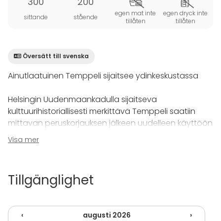
300
200
egen mat inte
egen dryck inte
sittande
stående
tillåten
tillåten
Översätt till svenska
Ainutlaatuinen Temppeli sijaitsee ydinkeskustassa
Helsingin Uudenmaankadulla sijaitseva
kulttuurihistoriallisesti merkittävä Temppeli saatiin
mittavan peruskorjauksen jälkeen uudelleen käyttöön
7.9.2014. Alunperin 1895 varmistunut rakennus oli
Visa mer
aikanaan seudun ainoa tiilirakennus.
Temppeli toimii loistavana näyttämönä
Tillgänglighet
monenlaisissa tilaisuuksissasi. Salissa järjestät
onnistuneen kokouksen, seminaarin, näyttelyn,
iltatilaisuuden, tiedotustilaisuuden, konsertin tai
‹
augusti 2026
›
vaikkapa uuden tuotteesi/palvelusi lanseerauksen.