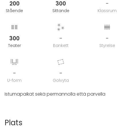
200
300
-
Stående
Sittande
Klassrum
300
-
-
Teater
Bankett
Styrelse
-
-
U-form
Golvyta
Istumapaikat sekä permannolla että parvella
Plats