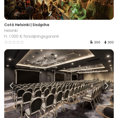
Cotò Helsinki | Sisäpiha
Helsinki
Fr. 1 000 € försäljningsgaranti
300
300