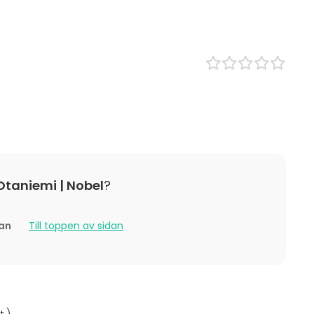
ang
Lokal
Bastu
Mötesrum
x / bastu
Chambre séparée
 Lunch
s
tställning
ning / show
n
Otaniemi | Nobel
?
boende
 / aktivitet
Julfest
tan
Till toppen av sidan