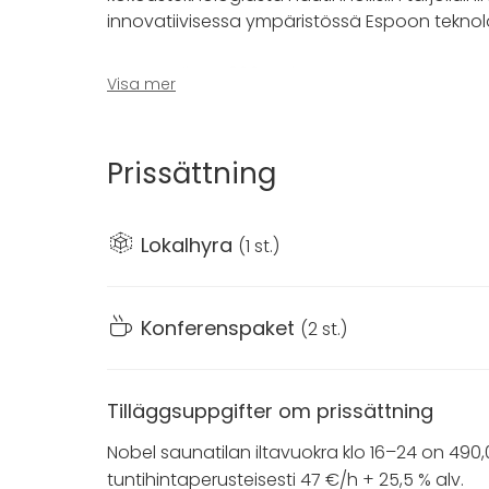
innovatiivisessa ympäristössä Espoon teknol
Tutustu tilaan 360-näkymässä:
Visa mer
https://technopolis.visualizer360.com/otani
Prissättning
12 hengen Nobel (saunaan 20 hlö) on tyylikäs 
Tarjoamme myös lukuisia tilavaihtoehtoja kaike
Lokalhyra
(
1 st.
)
seminaareista pikkujouluihin. Saatavana on 
hengelle. Avarat aulatilat luovat upeat puitteet 
nauttia takkatulen ääressä Espoon edustavis
Konferenspaket
(
2 st.
)
Omat alkoholijuomat ovat tilassa sallittuja. Mu
Tilläggsuppgifter om prissättning
Technopoliksella vastuullisuus on huomioitu
älykkääseen lämmitykseen ja valaistukseen.
Nobel saunatilan iltavuokra klo 16–24 on 490
tuntihintaperusteisesti 47 €/h + 25,5 % alv.