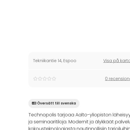
Tekniikantie 14
,
Espoo
Visa på kart
0 recension
Översätt till svenska
Technopolis tarjoaa Aalto-yliopiston läheisyy
ja seminaaritiloja. Modernit ja älykkäät pal
kokousteknologiasta nautinnollisiin tarjoiluihi