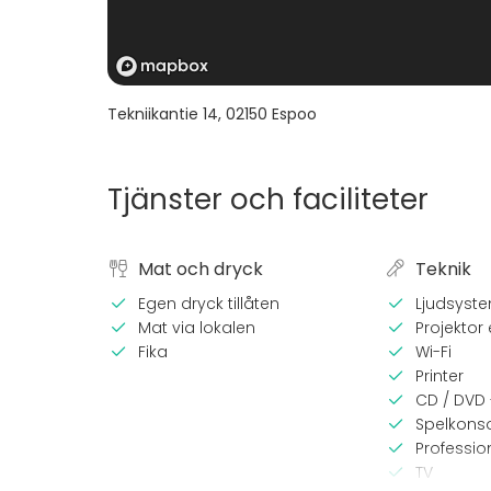
Tekniikantie 14
,
02150
Espoo
Tjänster och faciliteter
Mat och dryck
Teknik
Egen dryck tillåten
Ljudsyst
Mat via lokalen
Projektor e
Fika
Wi-Fi
Printer
CD / DVD 
Spelkonso
Professio
TV