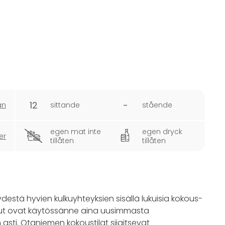
12
-
an
sittande
stående
egen mat inte
egen dryck
er
tillåten
tillåten
destä hyvien kulkuyhteyksien sisällä lukuisia kokous-
velut ovat käytössänne aina uusimmasta
n asti. Otaniemen kokoustilat sijaitsevat