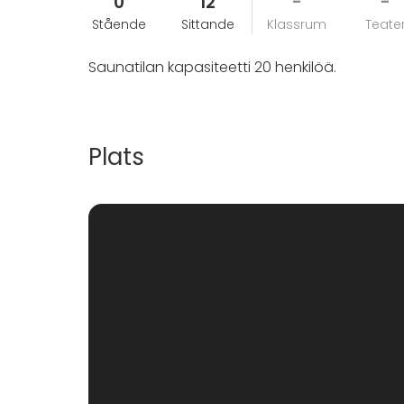
0
12
-
-
Stående
Sittande
Klassrum
Teate
Saunatilan kapasiteetti 20 henkilöä.
Plats