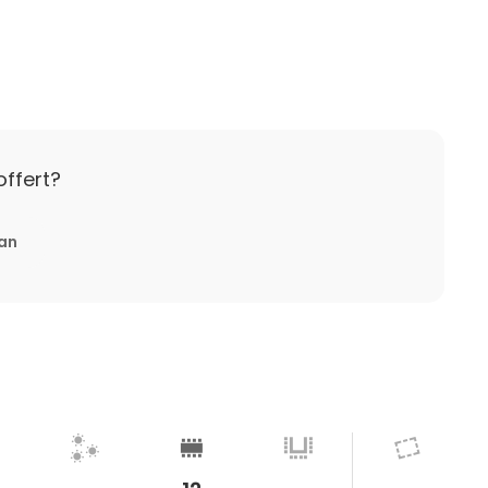
taan yritysten käyttöön.
aunan lämmityksen, pyyhkeet, pefletit, hygienia
mpi varausaika tai saunan käyttö ei vaikuta hintaan.
offert?
vää ennen tilaisuutta.
 veloitetaan 50 % ja sen jälkeen 100 % varauksen
tan