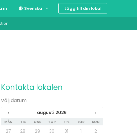
Lägg till din lokal
a in
Svenska
ktion
Suomi
English
Kontakta lokalen
Välj datum
‹
augusti 2026
›
MÅN
TIS
ONS
TOR
FRE
LÖR
SÖN
27
28
29
30
31
1
2