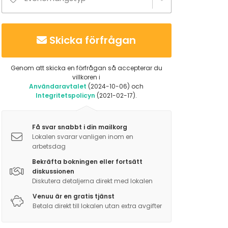
Skicka förfrågan
Genom att skicka en förfrågan så accepterar du
villkoren i
Användaravtalet
(2024-10-06) och
Integritetspolicyn
(2021-02-17).
Få svar snabbt i din mailkorg
Lokalen svarar vanligen inom en
arbetsdag
Bekräfta bokningen eller fortsätt
diskussionen
Diskutera detaljerna direkt med lokalen
Venuu är en gratis tjänst
Betala direkt till lokalen utan extra avgifter