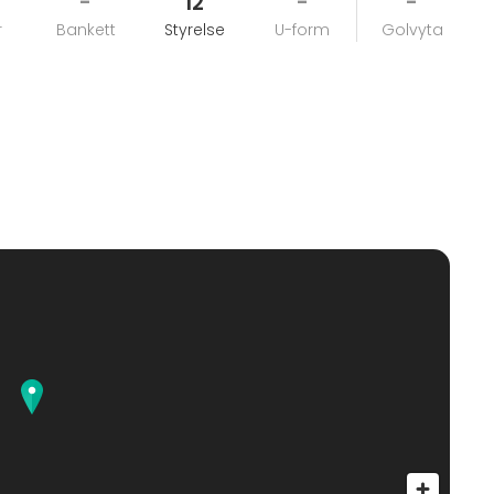
-
12
-
-
r
Bankett
Styrelse
U-form
Golvyta