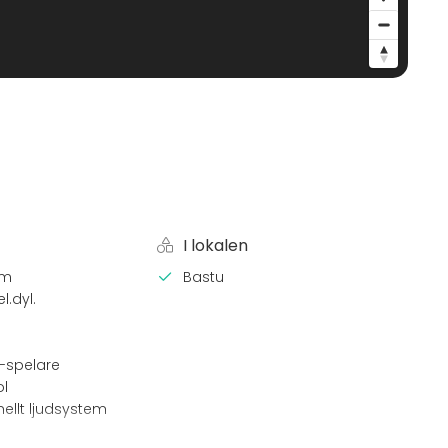
I lokalen
em
Bastu
l.dyl.
-spelare
l
nellt ljudsystem