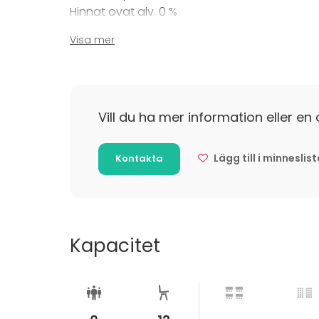
Huomaathan, että vuokraamme tiloja ainoas
Hinnat ovat alv. 0 %
Visa mer
Iltahinta sisältää: Tilan käytön max. 16-24, s
tuotteet, takkapuut ja perussiivouksen. Lyhye
Tilläggsuppgifter om avbokning
Vill du ha mer information eller en 
Varaus on peruttavissa ilman kuluja 14 työpäi
Mikäli varaus perutaan 48 h ennen tilaisuutta
Lägg till i minneslis
Kontakta
kokonaisarvosta.
Kapacitet