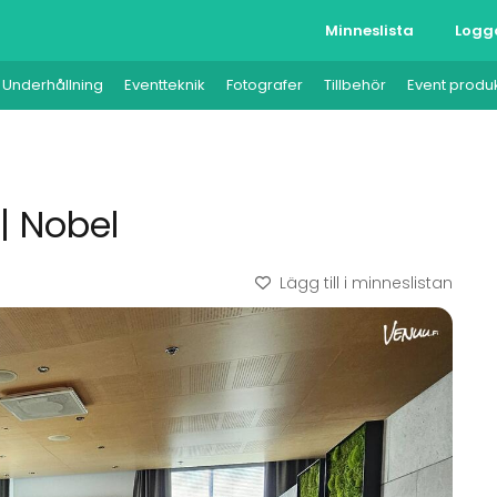
Minneslista
Logg
Underhållning
Eventteknik
Fotografer
Tillbehör
Event produ
| Nobel
Lägg till i minneslistan