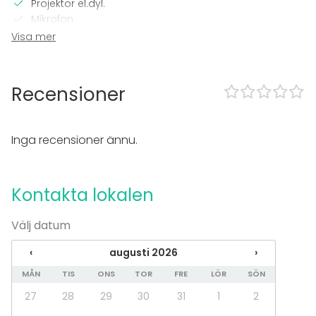
Projektor el.dyl.
Mikrofon
Wi-Fi
Visa mer
Printer
TV
Recensioner
Utrustning
Anteckningsmaterial
Whiteboard / Blädderblock
Inga recensioner ännu.
Evenemang
Fest
Kontakta lokalen
Bröllop
Spa / relax / bastu
Välj datum
Middag / Lunch
Möte
‹
augusti 2026
›
Konferens
Mässa / Utställning
MÅN
TIS
ONS
TOR
FRE
LÖR
SÖN
Föreställning / show
27
28
29
30
31
1
2
Rekreation