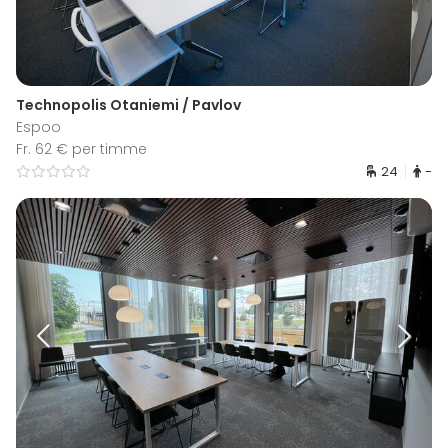
Technopolis Otaniemi / Pavlov
Espoo
Fr. 62 € per timme
24
-