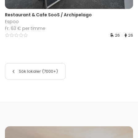
Restaurant & Cafe SooS / Archipelago
Espoo
Fr. 63 € per timme
26
26
Sök lokaler (7000+)