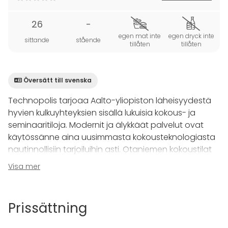
26
-
egen mat inte
egen dryck inte
sittande
stående
tillåten
tillåten
Översätt till svenska
Technopolis tarjoaa Aalto-yliopiston läheisyydestä
hyvien kulkuyhteyksien sisällä lukuisia kokous- ja
seminaaritiloja. Modernit ja älykkäät palvelut ovat
käytössänne aina uusimmasta kokousteknologiasta
nautinnollisiin tarjoiluihin asti. Otaniemen kokoustilat
sijaitsevat innovatiivisessa ympäristössä Espoon
Visa mer
teknologiakeskittymän ytimessä.
26 hengen Darwin on tyylikäs ja kattavasti varusteltu
Prissättning
kokous- ja seminaaritila.