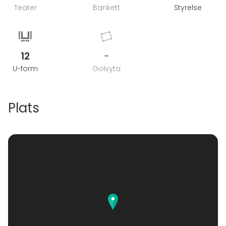
Teater
Bankett
Styrelse
12
-
U-form
Golvyta
Plats