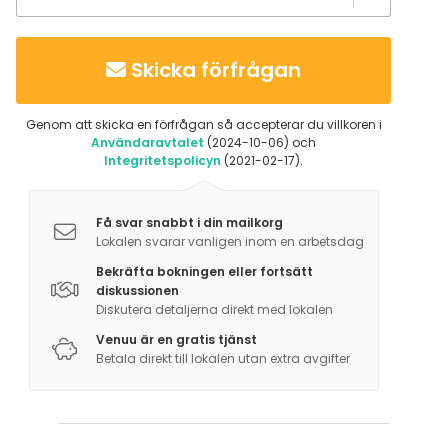
Skicka förfrågan
Genom att skicka en förfrågan så accepterar du villkoren i
Användaravtalet
(2024-10-06) och
Integritetspolicyn
(2021-02-17).
Få svar snabbt i din mailkorg
Lokalen svarar vanligen inom en arbetsdag
Bekräfta bokningen eller fortsätt
diskussionen
Diskutera detaljerna direkt med lokalen
Venuu är en gratis tjänst
Betala direkt till lokalen utan extra avgifter