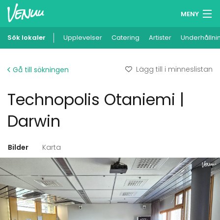
MENY
Sök lokaler
Upplevelser
Minneslista
Catering
Artister
Underhållni
Logga in
Lägg till i minneslistan
Gå till sökningen
Svenska
Technopolis Otaniemi |
Lägg till din lokal
Darwin
Bilder
Karta