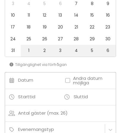
Stuga / boende
3
4
5
6
7
8
9
Upplevelse / aktivitet
Julbord / Julfest
10
11
12
13
14
15
16
Lokal
17
18
19
20
21
22
23
Mötesrum
24
25
26
27
28
29
30
Klassrum
Konferenscenter
31
1
2
3
4
5
6
Tillgänglighet via förfrågan
Tilläggsuppgifter om tjänster och faciliteter
Tilattavissa erikseen myös tarjoilupalveluita,
Andra datum
Datum
möjliga
tulostuspalveluita, konferenssipuhelinpalvelu ja
kannettava tietokone.
Starttid
Sluttid
Antal gäster (max. 26)
Evenemangstyp