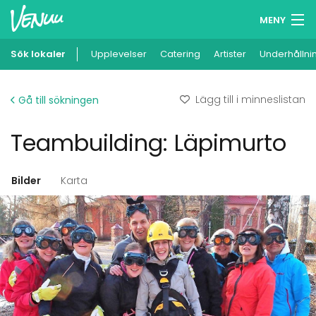
MENY
Sök lokaler
Upplevelser
Minneslista
Catering
Artister
Underhållni
Logga in
Lägg till i minneslistan
Gå till sökningen
Svenska
Teambuilding: Läpimurto
Lägg till din lokal
Bilder
Karta