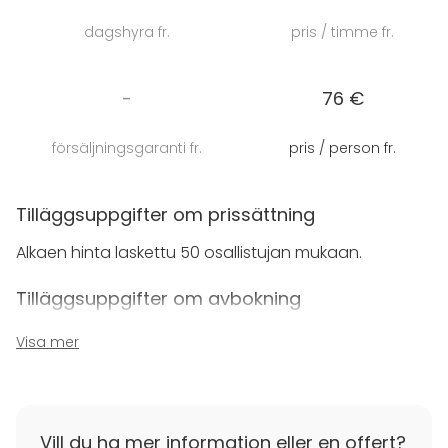
Ryhmille esitetään joukko ongelmanratkaisuhaasteita
dagshyra fr.
pris / timme fr.
ja tiimitehtäviä, jotka kaikki on huolellisesti suunniteltu
testaamaan ja kehittämään mm. ryhmädynamiikkaa,
viestintää ja resurssien allokointia korostaen niitä
-
76 €
ryhmätyöskentelylle tärkeitä osa-alueita, jotka usein
jäävät huomiotta.
försäljningsgaranti fr.
pris / person fr.
Aktiviteetin kesto on 1 - 4 tuntia ja se voidaan
toteutta missä päin Suomea tahansa, myös
Tilläggsuppgifter om prissättning
ulkomailla. Läpimurto-aktiviteetti sopii myös
Alkaen hinta laskettu 50 osallistujan mukaan.
yhdistettäväksi erilaisiin tiimirooliprofilointiohjelmiin
(esimerkiksi Disc, Myers&Briggs, Belbin), jolloin
Tilläggsuppgifter om avbokning
tehtäväsisällöillä voidaan tehokkaasti
havainnollistaa tiimiroolien merkitykset ja
Seikkailu Oy:n aktiviteetteja voit ostaa turvallisin
Visa mer
erilaisuuksien voima.
mielin. Sinun ei tarvitse huolehtia ulkomaailmassa
tapahtuvista muutoksista, sillä olemme miettineet
sen jo puolestasi. Aktiviteettiimme ovat suunniteltu
soveltuvan monimuotoisille tiimeille ja ne voidaan
Vill du ha mer information eller en offert?