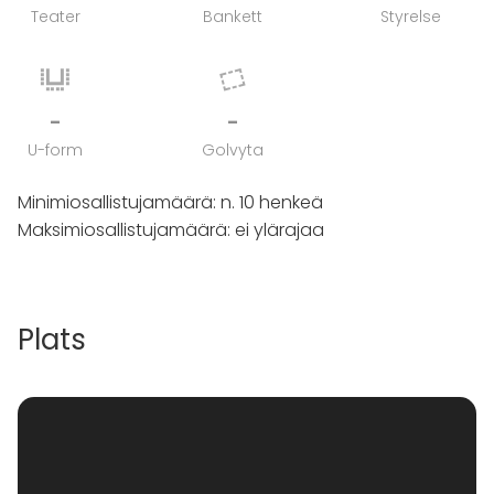
Teater
Bankett
Styrelse
-
-
U-form
Golvyta
Minimiosallistujamäärä: n. 10 henkeä
Maksimiosallistujamäärä: ei ylärajaa
Plats