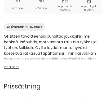
30
50
egen mat
egen dryck
sittande
stående
tillåten
tillåten
Översätt till svenska
Oli sitten tavoitteenasi puhaltaa joukkoihisi me-
henkeä, lisäpuhtia, motivaatiota tai uusia työkaluja
työhön, Seikkailu Oy:ltä löydät monta hyväksi
koeteltua ratkaisua tapahtumiisi – niin kasvokkain,
hybridisti kuin virtuaalisestikin! Käytössäsi on lähes
200 tiimiaktiviteetin monipuolinen valikoima, josta
Visa mer
autamme mielellämme löytämään tarpeisiinne
sopivimmat ratkaisut. Ota rohkeasti yhteyttä!
Prissättning
Läpimurto on aktiivinen tutkimusmatka
ryhmädynamiikkaan, jossa keskeiset 'läpimurrot’
ryhmäajattelussa johtavat menestykseen.
-
-