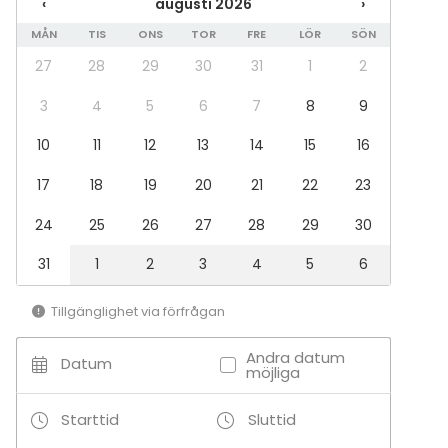
‹
augusti 2026
›
Kauttamme myös kaikki korkealaatuisina
MÅN
TIS
ONS
TOR
FRE
LÖR
SÖN
toteutuksina:
27
28
29
30
31
1
2
* tilajärjestelyt
3
4
5
6
7
8
9
* tarjoilut
* tekniikka
10
11
12
13
14
15
16
* oheisohjelmat
17
18
19
20
21
22
23
* palkinnot, muistolahjat, vaatteet ja varusteet
* valo- ja videokuvaus
24
25
26
27
28
29
30
Tilläggsuppgifter om aktiviteter
31
1
2
3
4
5
6
Yli 140 valmista, joukosta positiivisesti erottuvaa
Tillgänglighet via förfrågan
tiimiaktiviteettia ja oheisohjelmaa kokouksiin,
koulutuksiin, tapahtumiin, juhliin ja matkaohjelmiin.
Andra datum
Datum
möjliga
Starttid
Sluttid