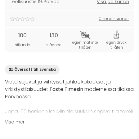
Teollisuustie 19
,
Porvoo
Visa på kartan
0 recensioner
100
130
egen mat inte
egen dryck
sittande
stående
tillåten
tillåten
Översätt till svenska
Vietä sujuvat ja viihtyisät juhlat, kokoukset ja
virkistystilaisuudet
Taste Timesin
moderneissa tiloissa
Porvoossa.
Jopa 100 henkilön istuviin tilaisuuksiin sopiva tila toimii
loistavana paikkana järjestää vaikkapa pikkujoulut,
Visa mer
baby showerit ja valmistujaiset. Cocktail-tilaisuuksiin
tila vetää jopa 130 henkilön seurueet. Valoisa tila tuo