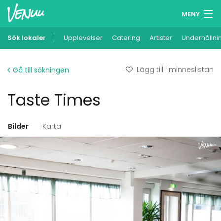
MENY
Sök lokaler
Upplevelser
Minneslista
Catering
Artister
Underhållni
Logga in
Lägg till i minneslistan
Gå till sökningen
Svenska
Taste Times
Lägg till din lokal
Bilder
Karta