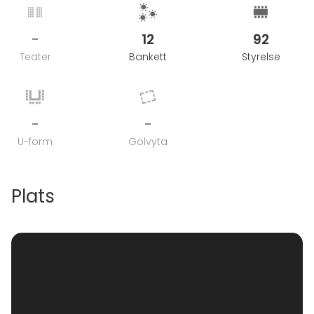
-
12
92
Teater
Bankett
Styrelse
-
-
U-form
Golvyta
Plats