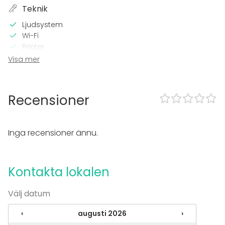
Teknik
Ljudsystem
Wi-Fi
Printer
Spelkonsol
Visa mer
TV
I lokalen
Recensioner
Högljudd musik OK
Dansgolv
Inga recensioner ännu.
Utrustning
Servis
Kontakta lokalen
Evenemang
Fest
Välj datum
Bröllop
Spa / relax / bastu
‹
augusti 2026
›
Middag / Lunch