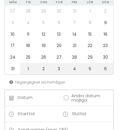
MÅN
TIS
ONS
TOR
FRE
LÖR
SÖN
Möte
Konferens
27
28
29
30
31
1
2
Mässa / Utställning
Föreställning / show
3
4
5
6
7
8
9
Rekreation
10
11
12
13
14
15
16
Stuga / boende
Upplevelse / aktivitet
17
18
19
20
21
22
23
Julbord / Julfest
24
25
26
27
28
29
30
Lokal
Restaurang
31
1
2
3
4
5
6
Tillgänglighet via förfrågan
Andra datum
Datum
möjliga
Starttid
Sluttid
Antal gäster (max. 130)