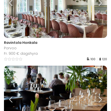
Ravintola Honkala
Porvoo
Fr. 900 € dagshyra
100
120