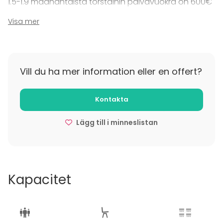
1.5-1.9 maanantaista torstaihin päivävuokra on 600€
Visa mer
1.5-1.9 perjantaista sunnuntaihin päivävuokra on
800€.
Tilläggsuppgifter om avbokning
Vill du ha mer information eller en offert?
Varaus perustuvissa 21 päivää ennen tilaisuutta.
Varausmaksua ei palauteta.
Kontakta
Lägg till i minneslistan
Kapacitet