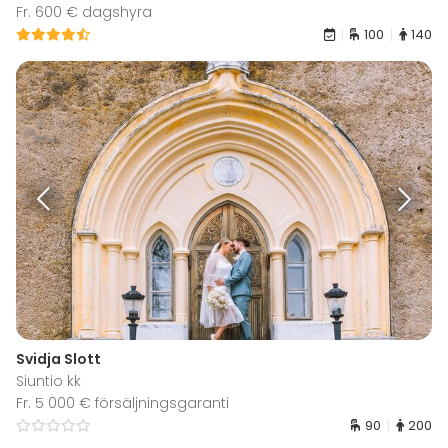
Fr. 600 € dagshyra
100
140
Svidja Slott
Siuntio kk
Fr. 5 000 € försäljningsgaranti
90
200