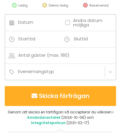
Ledig
Delvis ledig
Reserverad
Aktiviteter
Utomhusaktiviteter
Andra datum
Datum
möjliga
Tilläggsuppgifter om tjänster och faciliteter
Starttid
Sluttid
Vesi, wc:t, juomakaapit, sähkö, tilavat parkkipaikat.
Antal gäster (max. 180)
Tilan vuokrauksesta tehdään aina sopimus.
Evenemangstyp
Tilläggsuppgifter om aktiviteter
-Alueella rikas luonto ja kulttuurihistoriallisia
muinaishautoja
Skicka förfrågan
-Keskiaikainen kivikirkko 1,8km
-Suitian kartanolinna 200m
-Viljamakasiini
Genom att skicka en förfrågan så accepterar du villkoren i
Användaravtalet
(2024-10-06) och
Integritetspolicyn
(2021-02-17).
-Alueella mahdollista toteuttaa yritys-ja