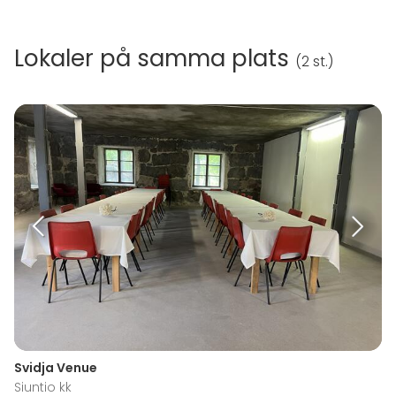
Lokaler på samma plats
(
2 st.
)
Svidja Venue
Siuntio kk