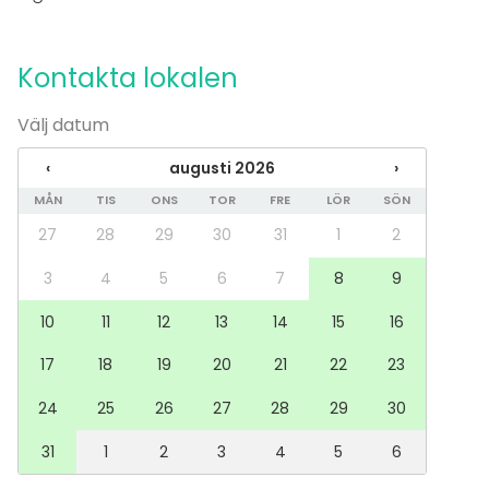
Evenemang
Fest
Kontakta lokalen
Bröllop
Spa / relax / bastu
Välj datum
Middag / Lunch
Möte
‹
augusti 2026
›
Konferens
MÅN
TIS
ONS
TOR
FRE
LÖR
SÖN
Mässa / Utställning
Föreställning / show
27
28
29
30
31
1
2
Rekreation
Stuga / boende
3
4
5
6
7
8
9
Upplevelse / aktivitet
10
11
12
13
14
15
16
Julbord / Julfest
Lokal
17
18
19
20
21
22
23
Anpassningsbar lokal
24
25
26
27
28
29
30
Hall
Klassrum
31
1
2
3
4
5
6
Konferenscenter