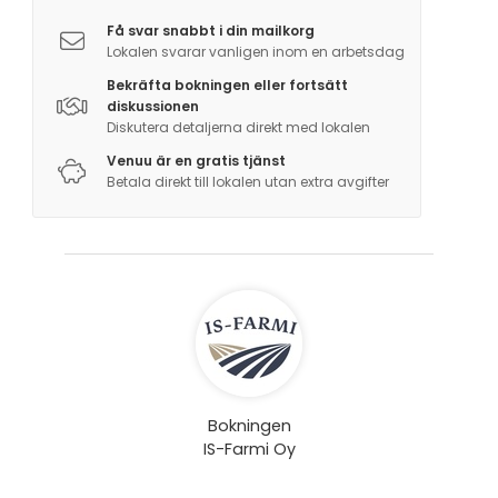
yksilövalmennusta hevosten kanssa. Kysy lisää
mahdollisuuksista.
Få svar snabbt i din mailkorg
Lokalen svarar vanligen inom en arbetsdag
-Hääjuhlien osalta Siuntion kirkko sijaitsee
Bekräfta bokningen eller fortsätt
diskussionen
valjakkomatkan päässä. Kysy mahdollisuudesta
Diskutera detaljerna direkt med lokalen
toteuttaa hevosvaljakkokuljetus kirkolta juhlapaikalle.
Venuu är en gratis tjänst
Betala direkt till lokalen utan extra avgifter
-kysy muista mahdollisuuksista. Lähialueella marja-,
lammas-, hevos-, maatilayrityksiä.
Bokningen
IS-Farmi Oy