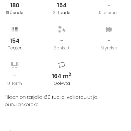
180
154
-
Stående
Sittande
Klassrum
154
-
-
Teater
Bankett
Styrelse
2
-
164 m
U-form
Golvyta
Tilaan on tarjolla 160 tuolia, valkotaulut ja
puhujankoroke.