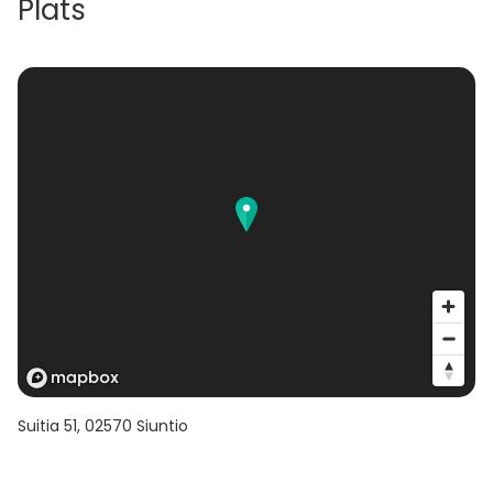
Plats
Suitia 51
,
02570
Siuntio