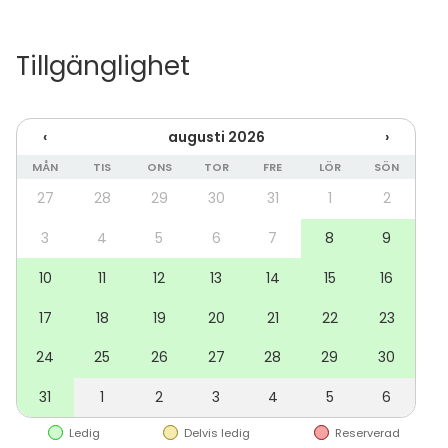
yritystilaisuuksille. Astu saliin läpi 148 neliömetrin
Lounge-tyylisen aula- ja seurustelutilan, tarjoten
Tillgänglighet
samalla täydellisen ympäristön catering- ja
tarjoilupalveluille.
‹
augusti 2026
›
Tilan viihtyisä ja inspiroiva ilmapiiri luo ihanteelliset
puitteet konferenssien ja esitysten pitämiseen,
MÅN
TIS
ONS
TOR
FRE
LÖR
SÖN
samalla houkutellen vieraita nauttimaan ympäristön
27
28
29
30
31
1
2
ainutlaatuisista piirteistä ja luomaan muistoja, jotka
säilyvät pitkään.
3
4
5
6
7
8
9
10
11
12
13
14
15
16
Ota yhteyttä, tule tutustumaan ja varaa tila omaan
tapahtumaasi!
17
18
19
20
21
22
23
24
25
26
27
28
29
30
31
1
2
3
4
5
6
Ledig
Delvis ledig
Reserverad