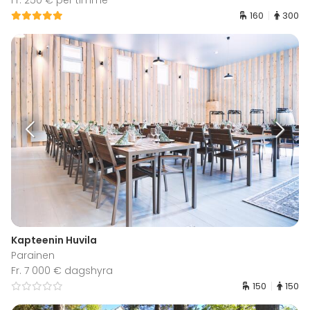
Fr. 250 € per timme
160
300
Kapteenin Huvila
Parainen
Fr. 7 000 € dagshyra
150
150