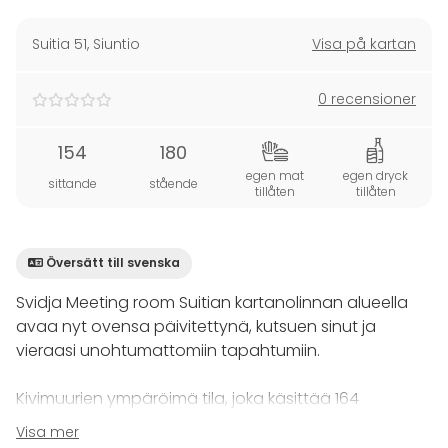
Suitia 51
,
Siuntio
Visa på kartan
0 recensioner
154
180
egen mat
egen dryck
sittande
stående
tillåten
tillåten
Översätt till svenska
Svidja Meeting room Suitian kartanolinnan alueella
avaa nyt ovensa päivitettynä, kutsuen sinut ja
vieraasi unohtumattomiin tapahtumiin.
Kivimuurien ympäröimä tila, joka käsittää 164
neliömetriä, on suunniteltu tarjoamaan
Visa mer
ainutlaatuinen ja mukautuva tila niin yksityis- kuin