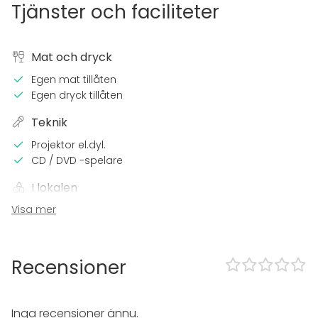
Tjänster och faciliteter
Mat och dryck
Egen mat tillåten
Egen dryck tillåten
Teknik
Projektor el.dyl.
CD / DVD -spelare
I lokalen
Visa mer
Tillgänglighetsanpassad
Högljudd musik OK
Trädgård
Recensioner
Utrustning
Whiteboard / Blädderblock
Piano
Inga recensioner ännu.