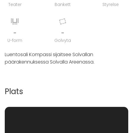
Teater
Bankett
Styrelse
-
-
U-form
Golvyta
Luentosali Kompassi sijaitsee Solvallan
päärakennuksessa Solvalla Areenassa.
Plats