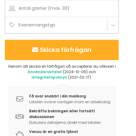
Antal gäster (max. 30)
Solvallan urheiluopiston läheisyydessä on 2,6 km
pituinen pururata sekä 3,3 ja 2,2 km pitkät reitit, jotka
ovat talvella hiihtolatuja.
Evenemangstyp
Skicka förfrågan
Genom att skicka en förfrågan så accepterar du villkoren i
Användaravtalet
(2024-10-06) och
Integritetspolicyn
(2021-02-17).
Få svar snabbt i din mailkorg
Lokalen svarar vanligen inom en arbetsdag
Bekräfta bokningen eller fortsätt
diskussionen
Diskutera detaljerna direkt med lokalen
Venuu är en gratis tjänst