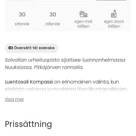
30
30
egen mat
egen dryck
sittande
stående
tillåten
tillåten
Översätt till svenska
Solvallan urheiluopisto sijaitsee luonnonhelmassa
Nuuksiossa, Pitkäjärven rannalla.
Luentosali Kompassi
on erinomainen valinta, kun
etsitään valoisaa ja modernia tilaa liikuntapaikkojen,
lenkkipolun ja Nuuksion metsän läheisyydestä.
Visa mer
Kompassin varusteisiin kuuluvat projektori,
fläppitaulu, dokumentinlukija sekä pöydät ja tuolit 30
henkilölle.
Prissättning
Solvallassa monipuolisissa tapahtumatiloissa on