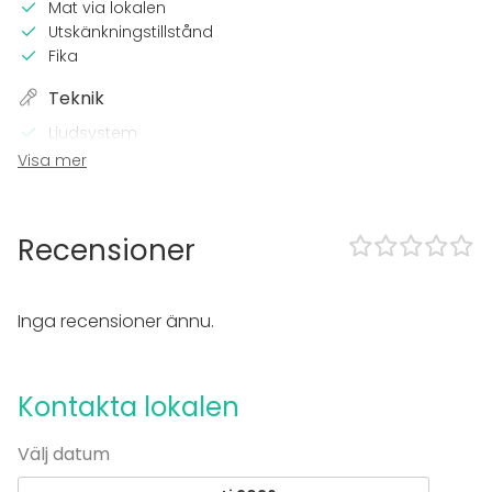
Mat via lokalen
Utskänkningstillstånd
Fika
Teknik
Ljudsystem
Projektor el.dyl.
Visa mer
Wi-Fi
Utrustning
Recensioner
Anteckningsmaterial
Whiteboard / Blädderblock
Inga recensioner ännu.
Evenemang
Fest
Bröllop
Kontakta lokalen
Spa / relax / bastu
Middag / Lunch
Välj datum
Möte
Konferens