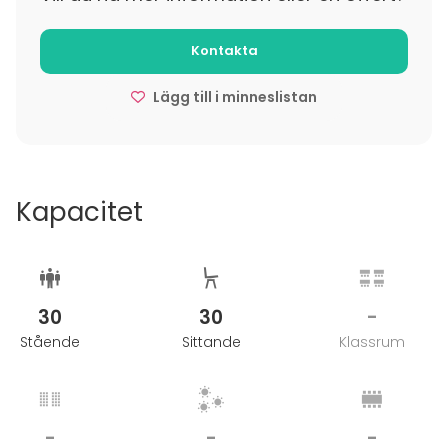
Kontakta
Lägg till i minneslistan
Kapacitet
30
30
-
Stående
Sittande
Klassrum
-
-
-