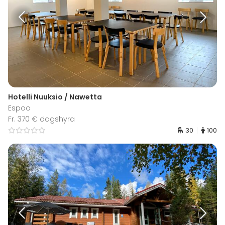
Hotelli Nuuksio / Nawetta
Espoo
Fr. 370 € dagshyra
30
100