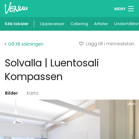
MENY
Sök lokaler
Upplevelser
Minneslista
Catering
Artister
Underhållni
Logga in
Lägg till i minneslistan
Gå till sökningen
Svenska
Solvalla | Luentosali
Lägg till din lokal
Kompassen
Bilder
Karta