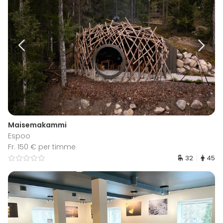
Maisemakammi
Espoo
Fr. 150 € per timme
32
45