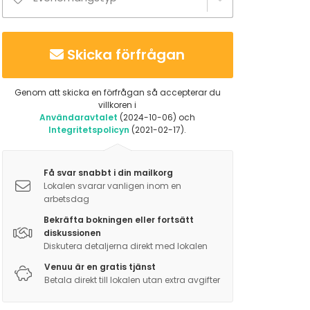
Skicka förfrågan
Genom att skicka en förfrågan så accepterar du
villkoren i
Användaravtalet
(2024-10-06) och
Integritetspolicyn
(2021-02-17).
Få svar snabbt i din mailkorg
Lokalen svarar vanligen inom en
arbetsdag
Bekräfta bokningen eller fortsätt
diskussionen
Diskutera detaljerna direkt med lokalen
Venuu är en gratis tjänst
Betala direkt till lokalen utan extra avgifter