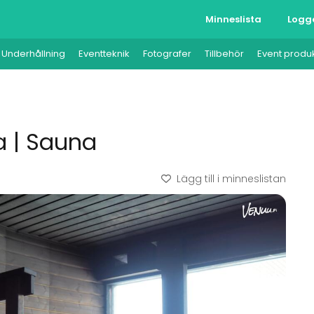
Minneslista
Logg
Underhållning
Eventteknik
Fotografer
Tillbehör
Event produ
 | Sauna
Lägg till i minneslistan