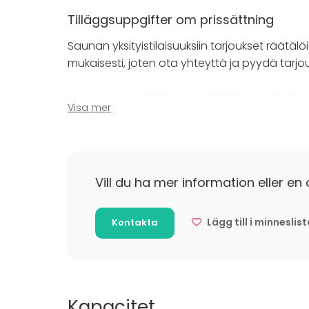
anniskelualuetta, joten omien tarjoiluiden tu
saunoissa järjestettävälle tilaisuudelle räät
Tilläggsuppgifter om prissättning
kysy lisää!
Saunan yksityistilaisuuksiin tarjoukset räätälö
mukaisesti, joten ota yhteyttä ja pyydä tarjous
Saunaravintola Kuuma – kaikkien aistien p
Kuuman saunatilat on mahdollista vuokrata yk
Visa mer
saunominen sekä yksityistilaisuus jossain Ku
Pyyhkeet, uima-asut sekä saunatossut mahdol
Vill du ha mer information eller en 
Lägg till i minneslis
Kontakta
Kapacitet