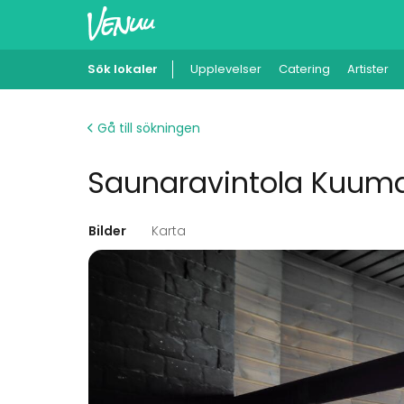
Sök lokaler
Upplevelser
Catering
Artister
Gå till sökningen
Saunaravintola Kuuma
Bilder
Karta