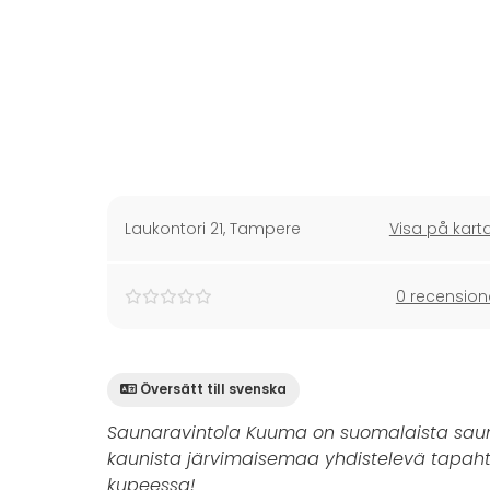
Laukontori 21
,
Tampere
Visa på kart
0 recension
Översätt till svenska
Saunaravintola Kuuma on suomalaista saun
kaunista järvimaisemaa yhdistelevä tapa
kupeessa!