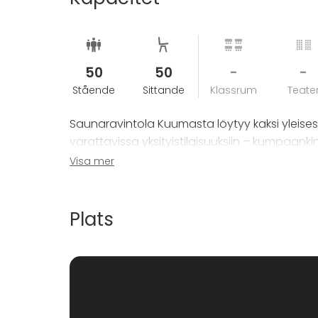
50
50
-
-
Stående
Sittande
Klassrum
Teate
Saunaravintola Kuumasta löytyy kaksi yleise
varattavissa yksityistilaisuuksiin – kumpaa
yksityistilaisuuksiin vuokrataan molemmat sau
Visa mer
Sisäsaunojen lisäksi Kuumasta löytyy mais
noin 12 hlö.
Plats