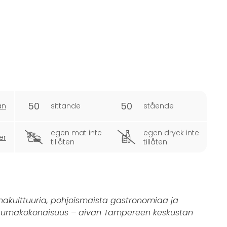
50
50
an
sittande
stående
egen mat inte
egen dryck inte
er
tillåten
tillåten
akulttuuria, pohjoismaista gastronomiaa ja
htumakokonaisuus – aivan Tampereen keskustan