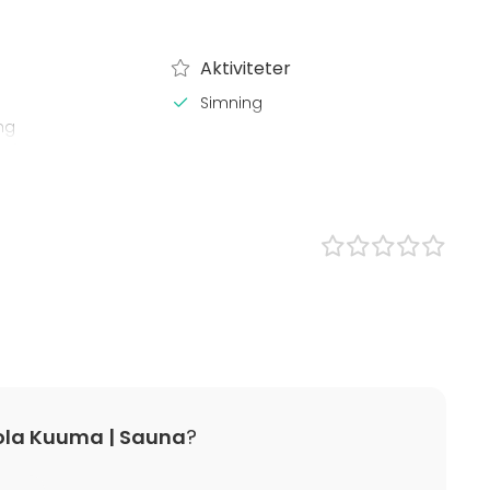
Aktiviteter
Simning
ng
 Gårdsplan
ola Kuuma | Sauna
?
uraavasti: