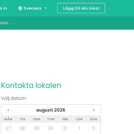
Lägg till din lokal
a in
Svenska
ktion
Suomi
English
Kontakta lokalen
Välj datum
‹
augusti 2026
›
MÅN
TIS
ONS
TOR
FRE
LÖR
SÖN
27
28
29
30
31
1
2