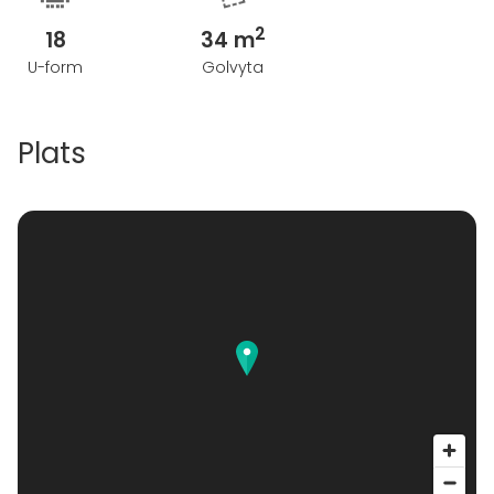
2
18
34 m
U-form
Golvyta
Plats