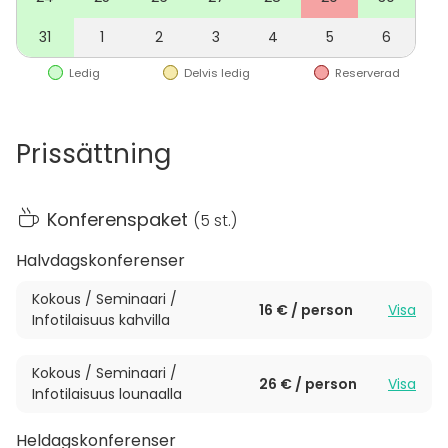
31
1
2
3
4
5
6
Ledig
Delvis ledig
Reserverad
Prissättning
Konferenspaket
(
5 st.
)
Halvdagskonferenser
Kokous / Seminaari /
16 € / person
Visa
Infotilaisuus kahvilla
Kokous / Seminaari /
26 € / person
Visa
Infotilaisuus lounaalla
Heldagskonferenser