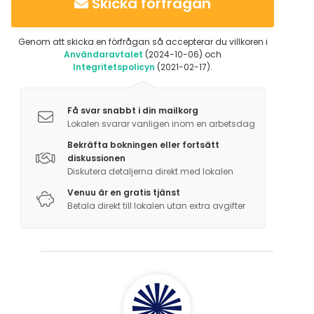
Skicka förfrågan
Genom att skicka en förfrågan så accepterar du villkoren i
Användaravtalet
(2024-10-06) och
Integritetspolicyn
(2021-02-17).
Få svar snabbt i din mailkorg
Lokalen svarar vanligen inom en arbetsdag
Bekräfta bokningen eller fortsätt
diskussionen
Diskutera detaljerna direkt med lokalen
Venuu är en gratis tjänst
Betala direkt till lokalen utan extra avgifter