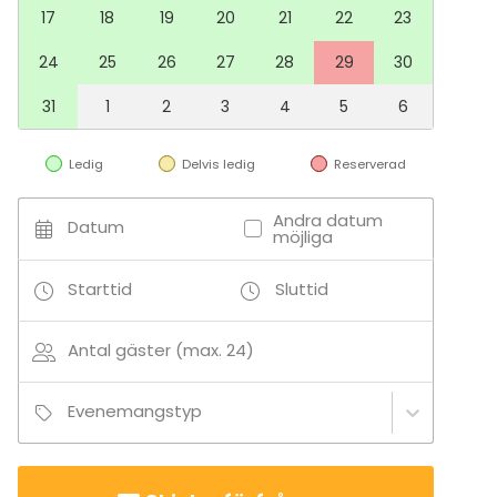
17
18
19
20
21
22
23
24
25
26
27
28
29
30
31
1
2
3
4
5
6
Ledig
Delvis ledig
Reserverad
Andra datum
Datum
möjliga
Starttid
Sluttid
Antal gäster (max. 24)
Evenemangstyp