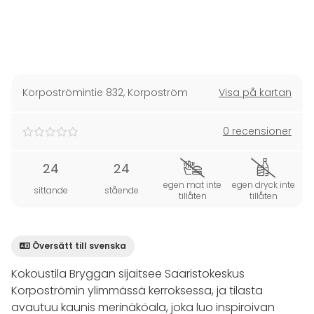
Korpoströmintie 832
,
Korpoström
Visa på kartan
0 recensioner
24
24
egen mat inte
egen dryck inte
sittande
stående
tillåten
tillåten
Översätt till svenska
Kokoustila Bryggan sijaitsee Saaristokeskus
Korpoströmin ylimmässä kerroksessa, ja tilasta
avautuu kaunis merinäköala, joka luo inspiroivan