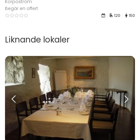
Korpoström
Begär en offert
120
150
Liknande lokaler