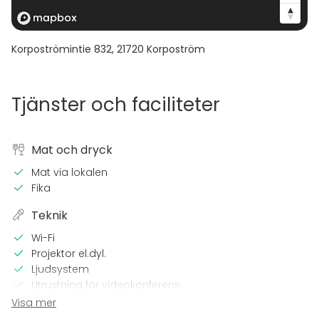
Korpoströmintie 832
,
21720
Korpoström
Tjänster och faciliteter
Mat och dryck
Mat via lokalen
Fika
Teknik
Wi-Fi
Projektor el.dyl.
Ljudsystem
Utrustning för videokonferens
Visa mer
Utrustning