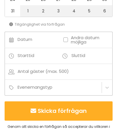
Julbord / Julfest
31
1
2
3
4
5
6
Lokal
Bankettsal
Tillgänglighet via förfrågan
Bastu
Hotell
Andra datum
Datum
Herrgård / Villa
möjliga
Terrass / Gårdsplan
Starttid
Sluttid
Aktiviteter
Utomhusaktiviteter
Antal gäster (max. 500)
Simning
Båtturer / segling
Evenemangstyp
Tilläggsuppgifter om aktiviteter
- Soutuvenevuokra
Skicka förfrågan
- Polkupyörävuokra
- Grillauspaikka meren rannalla
Genom att skicka en förfrågan så accepterar du villkoren i