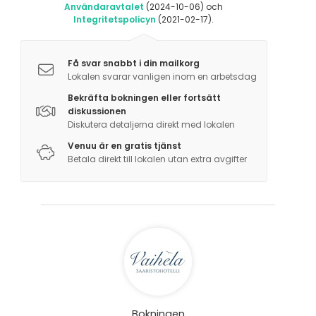
- Krokettipeli
Användaravtalet
(2024-10-06) och
- Tikanheitto
Integritetspolicyn
(2021-02-17).
- SUP-lautailu
- Lentopallo
Få svar snabbt i din mailkorg
- Sulkapallo
Lokalen svarar vanligen inom en arbetsdag
- Mölkky
Bekräfta bokningen eller fortsätt
- Pétanque
diskussionen
- Luontopolku
Diskutera detaljerna direkt med lokalen
Venuu är en gratis tjänst
LAPSILLE:
Betala direkt till lokalen utan extra avgifter
- Kiipeilyteline
- Liukumäki
- Hiekkalaatikko
- Puuhevonen
- Trampoliini
-Kesällä 2 lammasta
Bokningen