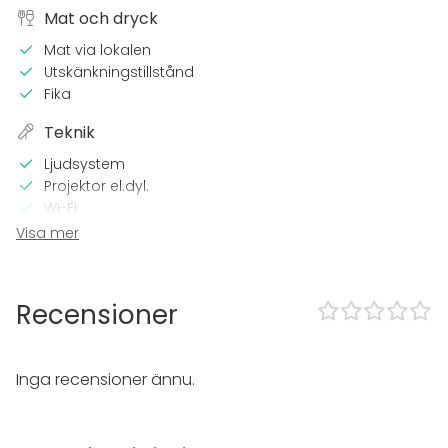
Mat och dryck
Mat via lokalen
Utskänkningstillstånd
Fika
Teknik
Ljudsystem
Projektor el.dyl.
Wi-Fi
TV
Visa mer
I lokalen
Terrass
Recensioner
Bastu
Tillgänglighetsanpassad
Övernattningsmöjlighet
Inga recensioner ännu.
Dansgolv
Trädgård