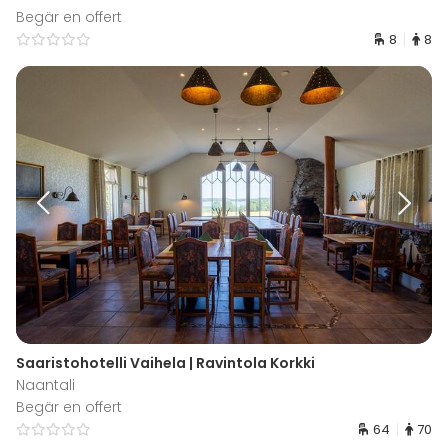
Begär en offert
8
8
Saaristohotelli Vaihela | Ravintola Korkki
Naantali
Begär en offert
64
70