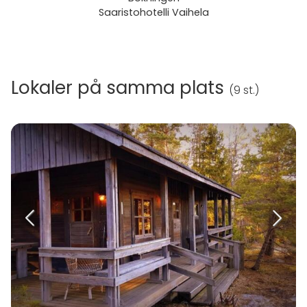
Saaristohotelli Vaihela
Lokaler på samma plats
(
9 st.
)