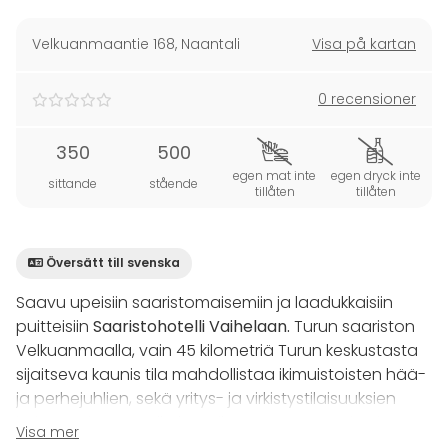
Velkuanmaantie 168
,
Naantali
Visa på kartan
0 recensioner
350
500
egen mat inte
egen dryck inte
sittande
stående
tillåten
tillåten
Översätt till svenska
Saavu upeisiin saaristomaisemiin ja laadukkaisiin
puitteisiin
Saaristohotelli Vaihelaan.
Turun saariston
Velkuanmaalla, vain 45 kilometriä Turun keskustasta
sijaitseva kaunis tila mahdollistaa ikimuistoisten hää-
ja perhejuhlien, sekä yritys- ja virkistystilaisuuksien
järjestämisen. Täällä lomailette myös ystävien ja
Visa mer
perheen kesken nauttien luonnosta, ruoasta ja