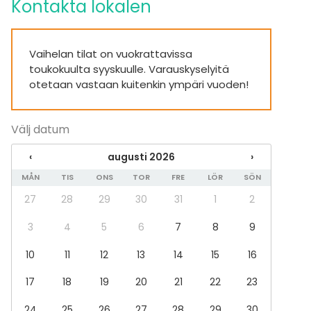
Utrustning
Kontakta lokalen
Bubbelpool / Jacuzzi
Scen
Anteckningsmaterial
Vaihelan tilat on vuokrattavissa
Whiteboard / Blädderblock
toukokuulta syyskuulle. Varauskyselyitä
Handdukar
otetaan vastaan kuitenkin ympäri vuoden!
Servis
Evenemang
Välj datum
Fest
‹
augusti 2026
›
Bröllop
Spa / relax / bastu
MÅN
TIS
ONS
TOR
FRE
LÖR
SÖN
Middag / Lunch
27
28
29
30
31
1
2
Möte
Konferens
3
4
5
6
7
8
9
Mässa / Utställning
Föreställning / show
10
11
12
13
14
15
16
Rekreation
17
18
19
20
21
22
23
Stuga / boende
Upplevelse / aktivitet
24
25
26
27
28
29
30