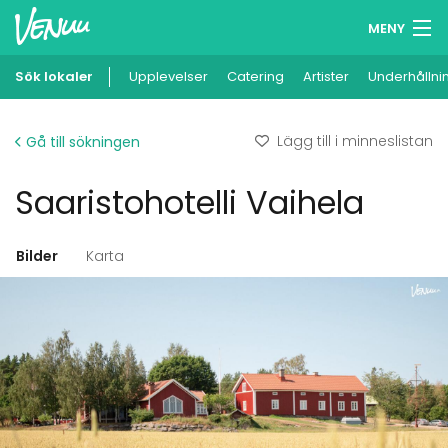
MENY
Sök lokaler
Upplevelser
Minneslista
Catering
Artister
Underhållni
Logga in
Lägg till i minneslistan
Gå till sökningen
Svenska
Saaristohotelli Vaihela
Lägg till din lokal
Bilder
Karta