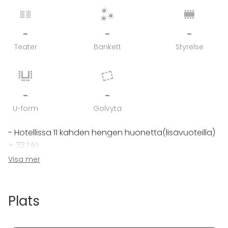
-
-
-
Teater
Bankett
Styrelse
-
-
U-form
Golvyta
- Hotellissa 11 kahden hengen huonetta(lisävuoteilla)
= 33 hlö
- Aittamajoituksessa neljä kahden hengen
Visa mer
huonetta(lisävuoteilla) = 12hlö
- Hotellin aula = 40 hlö
- Ravintola Korkki = 50 hlö
Plats
- Päärakennuksen sali = 20 hlö
-Ravintola Rysä=40hlö