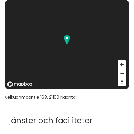
- Kalliosauna = 15 hlö
- Tynnyrisauna = 8 hlö
-Terassi=70 hlö
-Paviljonki = 24hlö
-Puutarha=58
-Lounge=10
Velkuanmaantie 168
,
21100
Naantali
Tjänster och faciliteter