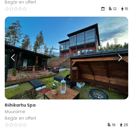
Begär en offert
12
15
Riihikarhu Spa
Muurame
Begär en offert
19
25