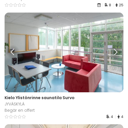
8
25
Kielo Ylistönrinne saunatila Survo
JYVÄSKYLÄ
Begär en offert
4
4