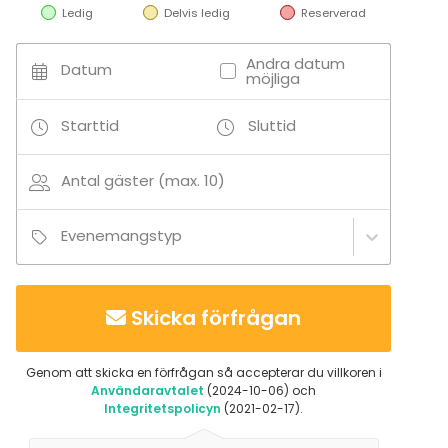
Ledig
Delvis ledig
Reserverad
Andra datum
Datum
möjliga
Starttid
Sluttid
Antal gäster (max. 10)
Evenemangstyp
Skicka förfrågan
Genom att skicka en förfrågan så accepterar du villkoren i
Användaravtalet
(2024-10-06) och
Integritetspolicyn
(2021-02-17).