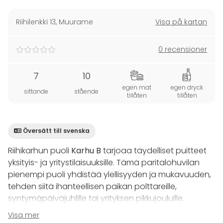
Riihilenkki 13
,
Muurame
Visa på kartan
0 recensioner
7
10
egen mat
egen dryck
sittande
stående
tillåten
tillåten
Översätt till svenska
Riihikarhun puoli
Karhu B
tarjoaa täydelliset puitteet
yksityis- ja yritystilaisuuksille. Tämä paritalohuvilan
pienempi puoli yhdistää ylellisyyden ja mukavuuden,
tehden siitä ihanteellisen paikan polttareille,
syntymäpäiväjuhlille tai yrityksen pikkujouluille.
Visa mer
Karhu B:ssä on 85m² sisätilaa ja noin 40m² terassi- ja