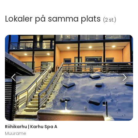
Lokaler på samma plats
(
2 st.
)
Riihikarhu | Karhu Spa A
Muurame