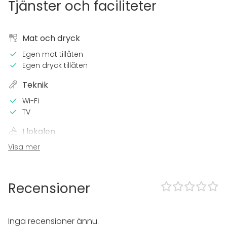
Tjänster och faciliteter
Mat och dryck
Egen mat tillåten
Egen dryck tillåten
Teknik
Wi-Fi
TV
I lokalen
Visa mer
Terrass
Bastu
Övernattningsmöjlighet
Trädgård
Recensioner
Utrustning
Bubbelpool / Jacuzzi
Inga recensioner ännu.