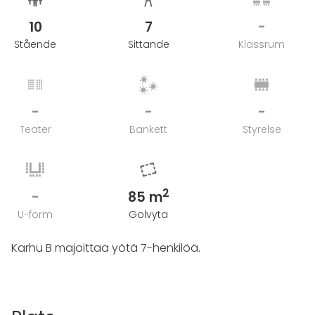
- Majoitushinta pitää sisällään peitot ja tyynyt.
- Ulkorakennus + Palju 180€/yö
10
7
-
Stående
Sittande
Klassrum
-
-
-
Teater
Bankett
Styrelse
2
-
85 m
U-form
Golvyta
Karhu B majoittaa yötä 7-henkilöä.