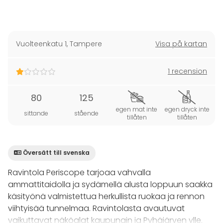
Vuolteenkatu 1
,
Tampere
Visa på kartan
1 recension
80
125
egen mat inte
egen dryck inte
sittande
stående
tillåten
tillåten
Översätt till svenska
Ravintola Periscope tarjoaa vahvalla
ammattitaidolla ja sydämellä alusta loppuun saakka
käsityönä valmistettua herkullista ruokaa ja rennon
viihtyisää tunnelmaa. Ravintolasta avautuvat
vaikuttavat näköalat kaupungin ja Pyhäjärven ylle.