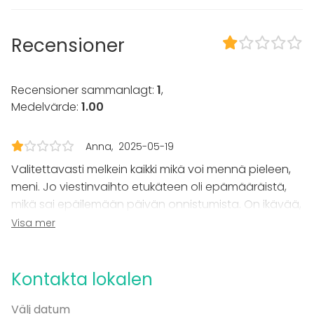
Utrustning
Servis
Recensioner
Evenemang
Fest
Recensioner sammanlagt:
1
,
Bröllop
Medelvärde:
1.00
Spa / relax / bastu
Middag / Lunch
Möte
Anna
2025-05-19
Konferens
Valitettavasti melkein kaikki mikä voi mennä pieleen,
Mässa / Utställning
Föreställning / show
meni. Jo viestinvaihto etukäteen oli epämääräistä,
Rekreation
mikä sai epäilemään päivän onnistumista. On ikävää,
Stuga / boende
että päivän järjestäjänä joutuu jännittämään
Visa mer
Upplevelse / aktivitet
etukäteen sekä päivän aikana. Selvästi viestinkulku
Julbord / Julfest
talon sisällä ei toimi laisinkaan ja huomaa, ettei ole
Lokal
kokemusta kokousten järjestämisestä.
Kontakta lokalen
Restaurang
Välj datum
Lounge