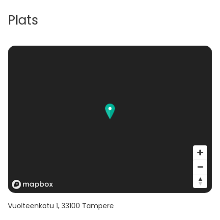
Plats
Vuolteenkatu 1
,
33100
Tampere