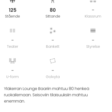
125
80
-
Stående
Sittande
Klassrum
-
-
-
Teater
Bankett
Styrelse
-
-
U-form
Golvyta
Yläkerran Lounge Baariin mahtuu 80 henkeä
ruokailemaan. Seisoviin tilaisuuksiin mahtuu
enemmän.