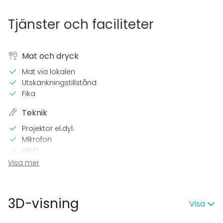
Tjänster och faciliteter
Mat och dryck
Mat via lokalen
Utskänkningstillstånd
Fika
Teknik
Projektor el.dyl.
Mikrofon
Wi-Fi
Visa mer
I lokalen
Terrass
Tillgänglighetsanpassad
3D-visning
Visa
Takvåning