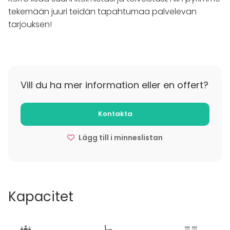
Lounge Baria vuokrataan sekä yritysten että
tekemään juuri teidän tapahtumaa palvelevan
yksityishenkilöiden tilaisuuksiin. Ruokaileviin tilaisuuksiin
tarjouksen!
mahtuu 80 vierasta.
Teemme mielellämme juuri teidän tarpeita
palvelevan tarjouksen.
Vill du ha mer information eller en offert?
Kontakta
Lägg till i minneslistan
Kapacitet