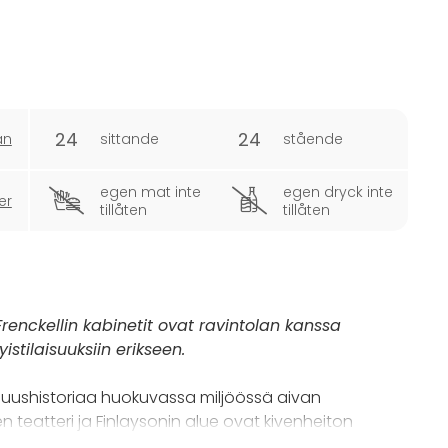
24
24
an
sittande
stående
egen mat inte
egen dryck inte
er
tillåten
tillåten
n Frenckellin kabinetit ovat ravintolan kanssa
istilaisuuksiin erikseen.
lisuushistoriaa huokuvassa miljöössä aivan
 teatteri ja Finlaysonin alue ovat kivenheiton