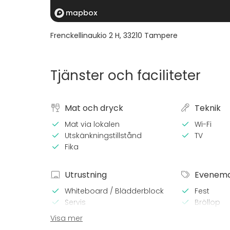
Frenckellinaukio 2 H
,
33210
Tampere
Tjänster och faciliteter
Mat och dryck
Teknik
Mat via lokalen
Wi-Fi
Utskänkningstillstånd
TV
Fika
Utrustning
Evenem
Whiteboard / Blädderblock
Fest
Servis
Bröllop
Spa / rela
Visa mer
Middag /