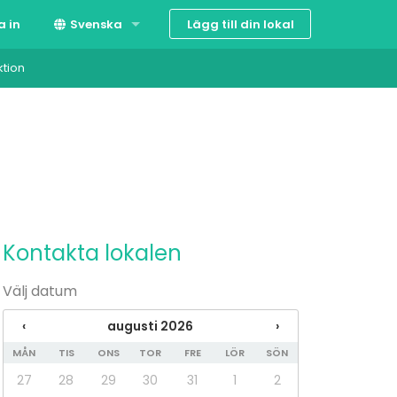
Lägg till din lokal
a in
Svenska
ktion
Suomi
English
Kontakta lokalen
Välj datum
‹
augusti 2026
›
MÅN
TIS
ONS
TOR
FRE
LÖR
SÖN
27
28
29
30
31
1
2