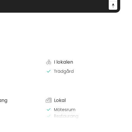
I lokalen
Trädgård
ang
Lokal
Mötesrum
Restaurang
x / bastu
Chambre séparée
 Lunch