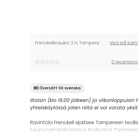
Frenckellinaukio 2 H
,
Tampere
Visa på kart
0 recension
Översätt till svenska
Iltaisin (klo 16.00 jälkeen) ja viikonloppuisi
yhteiskäytössä joten niitä ei voi varata yksity
Ravintola Frenckell sijaitsee Tampereen teol
kaupungin keskustassa. Keskustori, Tampereen
päässä.