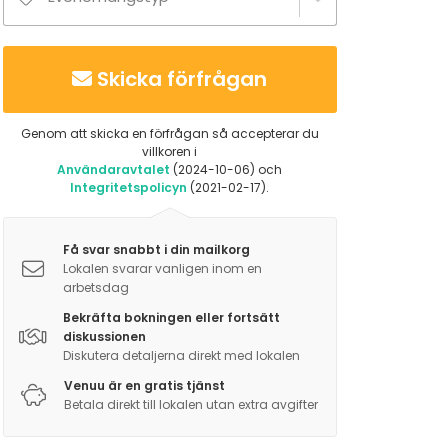
Skicka förfrågan
Genom att skicka en förfrågan så accepterar du
villkoren i
Användaravtalet
(2024-10-06) och
Integritetspolicyn
(2021-02-17).
Få svar snabbt i din mailkorg
Lokalen svarar vanligen inom en
arbetsdag
Bekräfta bokningen eller fortsätt
diskussionen
Diskutera detaljerna direkt med lokalen
Venuu är en gratis tjänst
Betala direkt till lokalen utan extra avgifter