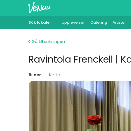
Sök lokaler
Upplevelser
Catering
Artister
Gå till sökningen
Ravintola Frenckell | K
Bilder
Karta