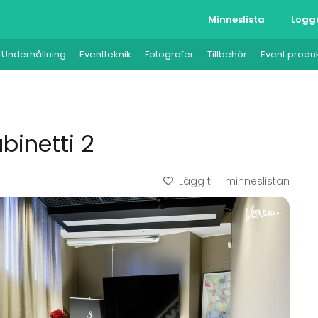
Minneslista
Logg
Underhållning
Eventteknik
Fotografer
Tillbehör
Event produ
abinetti 2
Lägg till i minneslistan