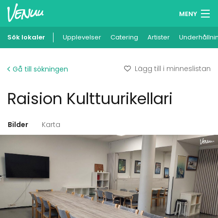
MENY
Sök lokaler
Upplevelser
Minneslista
Catering
Artister
Underhållni
Logga in
Lägg till i minneslistan
Gå till sökningen
Svenska
Raision Kulttuurikellari
Lägg till din lokal
Bilder
Karta