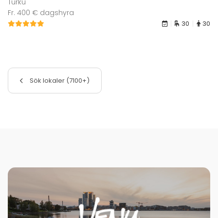
Turku
Fr. 400 € dagshyra
30
30
Sök lokaler (7100+)