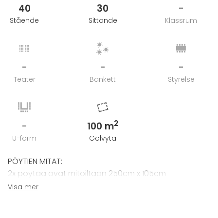
40
30
-
Stående
Sittande
Klassrum
-
-
-
Teater
Bankett
Styrelse
2
-
100 m
U-form
Golvyta
PÖYTIEN MITAT:
2x pöytää ovat mitoiltaan 250cm x 105cm
1x pöytä on mitoiltaan 200cm x 105cm
Visa mer
1x pöytä on mitoiltaan 170cm x 80cm
1x pöytä on mitoiltaan 160cm x 80cm