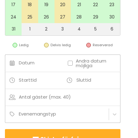
17
18
19
20
21
22
23
24
25
26
27
28
29
30
31
1
2
3
4
5
6
Ledig
Delvis ledig
Reserverad
Andra datum
Datum
möjliga
Starttid
Sluttid
Antal gäster (max. 40)
Evenemangstyp