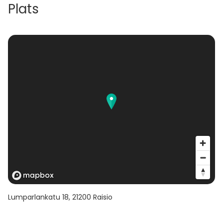
1x pöytä on mitoiltaan 140cm x 80cm
Plats
Lumparlankatu 18
,
21200
Raisio