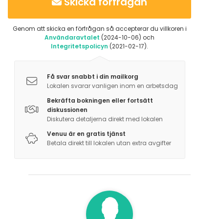
Skicka förfrågan
Genom att skicka en förfrågan så accepterar du villkoren i
Användaravtalet
(2024-10-06) och
Integritetspolicyn
(2021-02-17).
Få svar snabbt i din mailkorg
Lokalen svarar vanligen inom en arbetsdag
Bekräfta bokningen eller fortsätt
diskussionen
Diskutera detaljerna direkt med lokalen
Venuu är en gratis tjänst
Betala direkt till lokalen utan extra avgifter