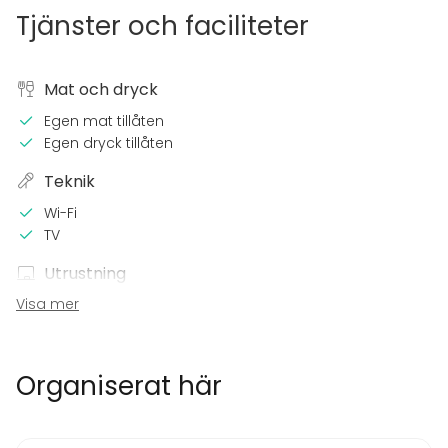
Tjänster och faciliteter
Mat och dryck
Egen mat tillåten
Egen dryck tillåten
Teknik
Wi-Fi
TV
Utrustning
Visa mer
Kök i kundens bruk
Evenemang
Fest
Organiserat här
Bröllop
Spa / relax / bastu
Middag / Lunch