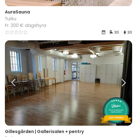
AuraSauna
Turku
Fr. 200 € dagshyra
30
30
Gillesgården | Gallerisalen + pentry