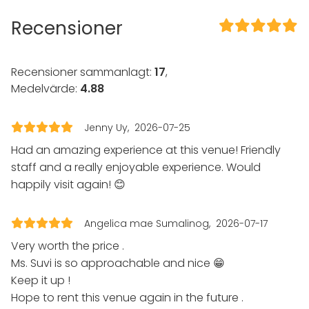
juhlatila oli täydellinen meidän tarpeisiin. Tila
Recensioner
oli rauhallinen, hyvän kokoinen ja helppo
muokata. Keittiö helpotti huomattavasti
juhlajärjestelyjä. Taulu-tv oli kiva lisä
Recensioner sammanlagt:
17
,
ohjelmanumeroita varten. Tarjouksen
Medelvärde:
4.88
pyytäminen, tarjouksen saaminen ja
varaaminen sujui erittäin sujuvasti,
Jenny Uy
2026-07-25
asiakaspalvelu oli erittäin loistavaa ja siitä jäi
Had an amazing experience at this venue! Friendly
hyvä fiilis 😊
staff and a really enjoyable experience. Would
happily visit again! 😊
Angelica mae Sumalinog
2026-07-17
Very worth the price .
Ms. Suvi is so approachable and nice 😁
Keep it up !
Hope to rent this venue again in the future .