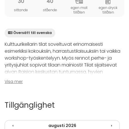
30
40
egen mat
egen dryck
sittande
stående
tillåten
tillåten
Översätt till svenska
Kulttuurikellarin tilat soveltuvat erinomaisesti
esimerkiksi kokouksiin, harrastustilaisuuksiin tai vaikka
workshop-työskentelyyn. Myös rennot perhe- ja
yritysjuhlat sopivat tilaan mainiosti! Tilat sijaitsevat
aivan Raision keskustan tuntumassa, hyvien
kulkuyhteyksien varrella!
Visa mer
Tilaa kerrostalon katutason huoneistossa on n. 100
neliötä jakautuen tarvittaessa palveovilla kahteen
Tillgänglighet
osaan. Lisäksi tilasta löytyy tilava eteisaula jossa
paljon naulakkotilaa, pieni wc, sekä minikeittiö.
Ilmainen Wi-Fi ja 65" UHD -älytelevisio mahdollistavat
‹
augusti 2026
›
hyvät kokousjärjestelyt.