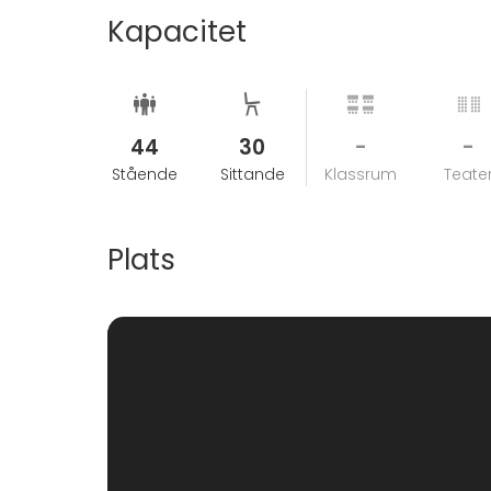
Kapacitet
44
30
-
-
Stående
Sittande
Klassrum
Teate
Plats