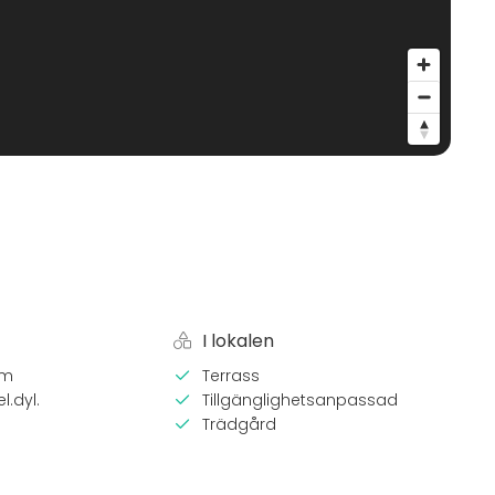
I lokalen
em
Terrass
l.dyl.
Tillgänglighetsanpassad
Trädgård