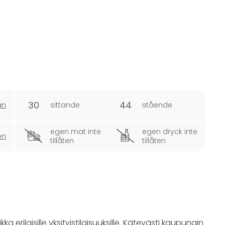
30
44
an
sittande
stående
egen mat inte
egen dryck inte
on
tillåten
tillåten
erilaisille yksityistilaisuuksille. Kätevästi kaupungin