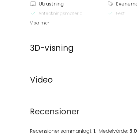
Utrustning
Evenem
Anteckningsmaterial
Fest
Whiteboard / Blädderblock
Bröllop
Visa mer
Spa / rela
Middag /
Möte
3D-visning
Konferen
Mässa / U
Föreställ
Rekreatio
Stuga / 
Video
Upplevelse
Julbord / 
Tilläggsuppgifter om tjänster och faciliteter
Recensioner
Puotilan Kartanosta löytyy valmiina kokouste
soittamista varten. Kauttamme vuokrattavissa
Recensioner sammanlagt:
1
,
Medelvärde:
5.