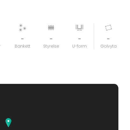
-
-
-
-
r
Bankett
Styrelse
U-form
Golvyta