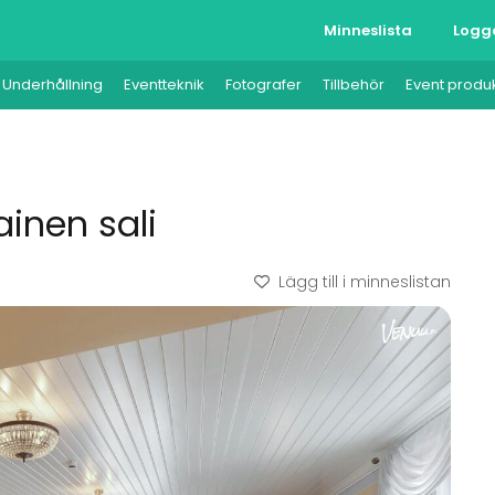
Minneslista
Logg
Underhållning
Eventteknik
Fotografer
Tillbehör
Event produ
ainen sali
Lägg till i minneslistan