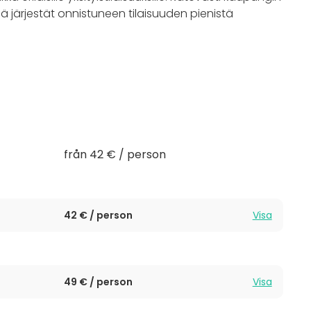
ä järjestät onnistuneen tilaisuuden pienistä
en tila perhejuhlan, kokouksen tai vaikka
isessa salissa tilaisuutesi onnistuu häiriöttä
n henkilökunnan huolehtiessa palvelusta sekä
från 42 € / person
42 € / person
Visa
49 € / person
Visa