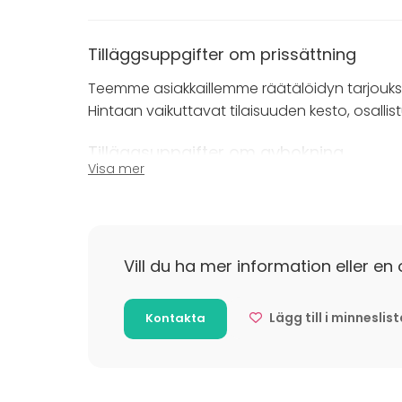
Tilläggsuppgifter om prissättning
Teemme asiakkaillemme räätälöidyn tarjoukse
Hintaan vaikuttavat tilaisuuden kesto, osallis
Tilläggsuppgifter om avbokning
Visa mer
Puotilan Kartanon varaus- ja peruutusehdot t
hintaan.
Vill du ha mer information eller en 
Lägg till i minneslis
Kontakta