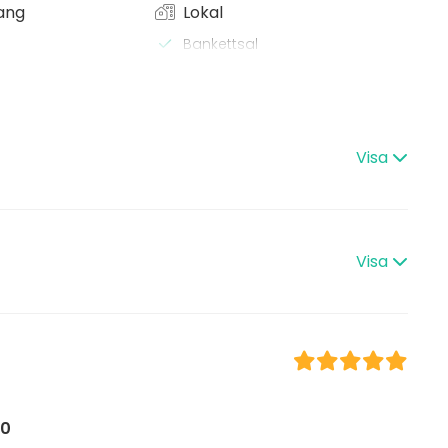
ang
Lokal
Bankettsal
Mötesrum
x / bastu
Restaurang
 Lunch
Chambre séparée
Herrgård / Villa
s
Visa
tställning
ning / show
n
boende
Visa
 / aktivitet
Julfest
kniikkaa sekä kevyt äänentoisto taustamusiikin
 myös lisätekniikkaa!
00