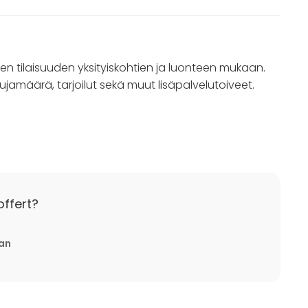
n tilaisuuden yksityiskohtien ja luonteen mukaan.
tujamäärä, tarjoilut sekä muut lisäpalvelutoiveet.
arjouksen yhteydessä. Loppusiivous sisältyy tilan
offert?
tan