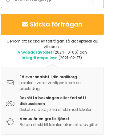
Skicka förfrågan
Genom att skicka en förfrågan så accepterar du
villkoren i
Användaravtalet
(2024-10-06) och
Integritetspolicyn
(2021-02-17).
Få svar snabbt i din mailkorg
Lokalen svarar vanligen inom en
arbetsdag
Bekräfta bokningen eller fortsätt
diskussionen
Diskutera detaljerna direkt med lokalen
Venuu är en gratis tjänst
Betala direkt till lokalen utan extra avgifter