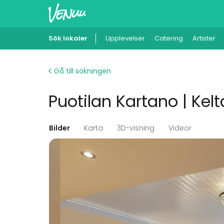
Sök lokaler
Upplevelser
Catering
Artister
Gå till sökningen
Puotilan Kartano | Kelt
Bilder
Karta
3D-visning
Videor