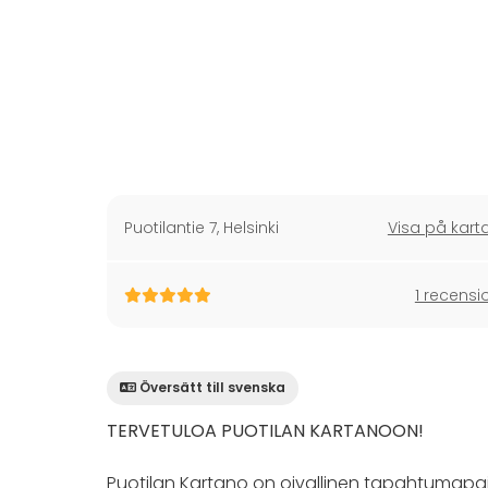
Puotilantie 7
,
Helsinki
Visa på kart
1 recensi
Översätt till svenska
TERVETULOA PUOTILAN KARTANOON!
Puotilan Kartano on oivallinen tapahtumapaikka 