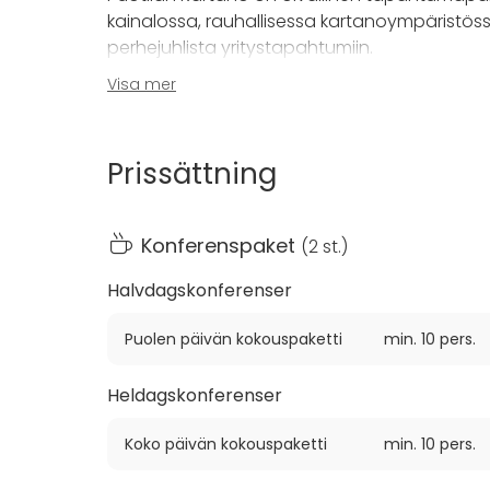
kainalossa, rauhallisessa kartanoympäristöss
perhejuhlista yritystapahtumiin.
Visa mer
Puotilan Kartanon Keltainen sali on erinomain
tiimipäivällisen toteuttamiseen. Kartanon Kelta
aidossa kartanotunnelmassa ammattitaitoise
Prissättning
tasokkaista makuelämyksistä.
Konferenspaket
(
2 st.
)
Halvdagskonferenser
Puolen päivän kokouspaketti
min. 10 pers.
Heldagskonferenser
Koko päivän kokouspaketti
min. 10 pers.