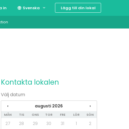
Lägg till din lokal
a in
Svenska
ktion
Suomi
English
Kontakta lokalen
Välj datum
‹
augusti 2026
›
MÅN
TIS
ONS
TOR
FRE
LÖR
SÖN
27
28
29
30
31
1
2