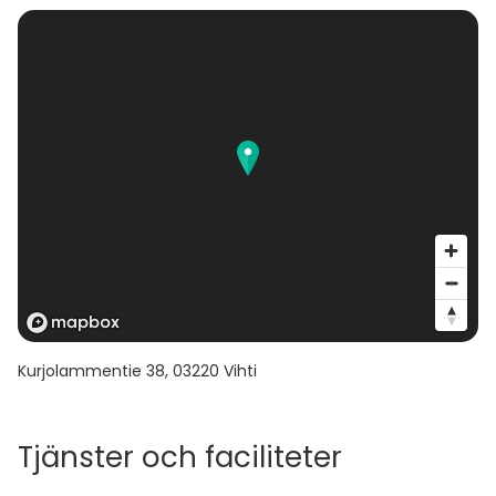
Kurjolammentie 38
,
03220
Vihti
Tjänster och faciliteter