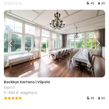
45
45
Backbyn Kartano | Vilpola
Espoo
Fr. 550 € dagshyra
35
40