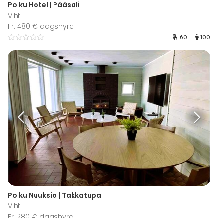
Polku Hotel | Pääsali
Vihti
Fr. 480 € dagshyra
60
100
Polku Nuuksio | Takkatupa
Vihti
Fr. 280 € dagshyra