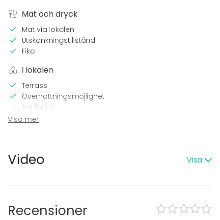
Mat och dryck
Mat via lokalen
Utskänkningstillstånd
Fika
I lokalen
Terrass
Övernattningsmöjlighet
Trädgård
Visa mer
Evenemang
Fest
Bröllop
Video
Visa
Spa / relax / bastu
Middag / Lunch
Möte
Konferens
Mässa / Utställning
Recensioner
Föreställning / show