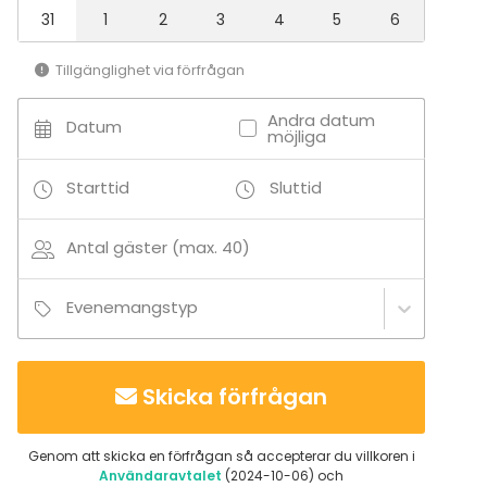
Muita palveluita:
31
1
2
3
4
5
6
- Tulipaikka
- Istumapaikat ruokailua ja illanviettoa varten
Tillgänglighet via förfrågan
Andra datum
Datum
möjliga
Starttid
Sluttid
Antal gäster (max. 40)
Evenemangstyp
Skicka förfrågan
Genom att skicka en förfrågan så accepterar du villkoren i
Användaravtalet
(2024-10-06) och