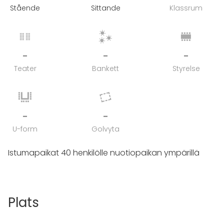
Stående
Sittande
Klassrum
-
-
-
Teater
Bankett
Styrelse
-
-
U-form
Golvyta
Istumapaikat 40 henkilölle nuotiopaikan ympärillä
Plats