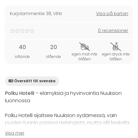
Kurjolammentie 38
,
Vihti
Visa på kartan
0 recensioner
40
20
egen mat inte
egen dryck inte
sittande
stående
tillåten
tillåten
Översätt till svenska
Polku Hotelli
– elämyksiä ja hyvinvointia Nuuksion
luonnossa
Polku Hotelli sijaitsee Nuuksion sydämessä, vain
puolen tunnin päässä Helsingistä, mutta silti keskellä
luonnon rauhaa. Hotellissa yhdistyvät laatu,
Visa mer
elämykset ja luonnon voima: avotulen loimu, saunan