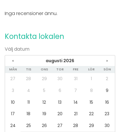
Rekreation
Stuga / boende
Inga recensioner ännu.
Upplevelse / aktivitet
Julbord / Julfest
Kontakta lokalen
Lokal
Tält
Välj datum
Aktiviteter
‹
augusti 2026
›
Kock- / drinkskola
MÅN
TIS
ONS
TOR
FRE
LÖR
SÖN
Utomhusaktiviteter
Simning
27
28
29
30
31
1
2
3
4
5
6
7
8
9
Tilläggsuppgifter om tjänster och faciliteter
10
11
12
13
14
15
16
Tekniikka:
- Langaton verkko
17
18
19
20
21
22
23
- Fläppitaulu
24
25
26
27
28
29
30