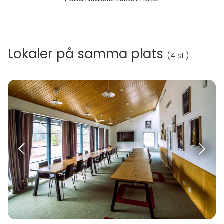
Lokaler på samma plats
(
4 st.
)