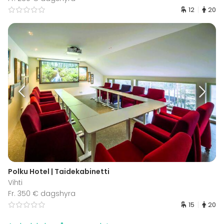
12
20
Polku Hotel | Taidekabinetti
Vihti
Fr. 350 € dagshyra
15
20