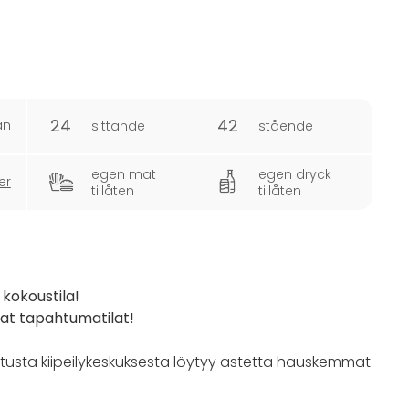
24
42
an
sittande
stående
egen mat
egen dryck
er
tillåten
tillåten
 kokoustila!
at tapahtumatilat!
sta kiipeilykeskuksesta löytyy astetta hauskemmat