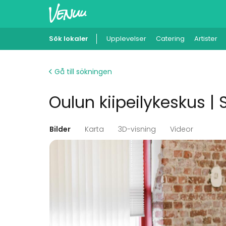
Sök lokaler
Upplevelser
Catering
Artister
Gå till sökningen
Oulun kiipeilykeskus |
Bilder
Karta
3D-visning
Videor