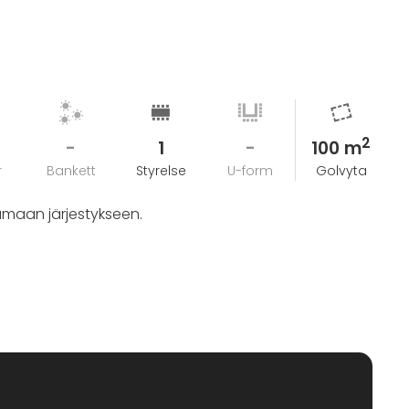
2
-
1
-
100 m
r
Bankett
Styrelse
U-form
Golvyta
uamaan järjestykseen.