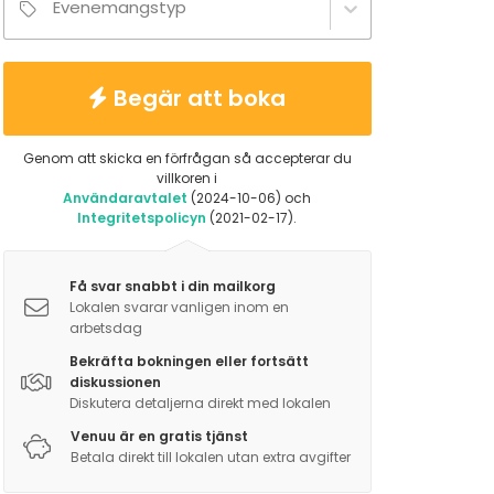
Evenemangstyp
Begär att boka
Genom att skicka en förfrågan så accepterar du
villkoren i
Användaravtalet
(2024-10-06) och
Integritetspolicyn
(2021-02-17).
Få svar snabbt i din mailkorg
Lokalen svarar vanligen inom en
arbetsdag
Bekräfta bokningen eller fortsätt
diskussionen
Diskutera detaljerna direkt med lokalen
Venuu är en gratis tjänst
Betala direkt till lokalen utan extra avgifter