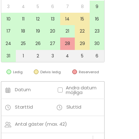
3
4
5
6
7
8
9
10
11
12
13
14
15
16
17
18
19
20
21
22
23
24
25
26
27
28
29
30
31
1
2
3
4
5
6
Ledig
Delvis ledig
Reserverad
Andra datum
Datum
möjliga
Starttid
Sluttid
Antal gäster (max. 42)