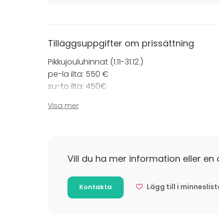
Tilläggsuppgifter om prissättning
Pikkujouluhinnat (1.11-31.12.)
pe-la ilta: 550 €
su-to ilta: 450€
Visa mer
Tilläggsuppgifter om avbokning
Perutusta tilaisuudesta peritään 50 %, mikäli 
Vill du ha mer information eller en 
Lägg till i minneslis
Kontakta