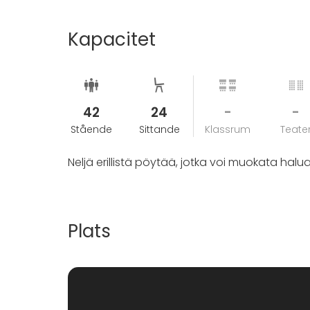
Kapacitet
42
24
-
-
Stående
Sittande
Klassrum
Teate
Neljä erillistä pöytää, jotka voi muokata hal
Plats