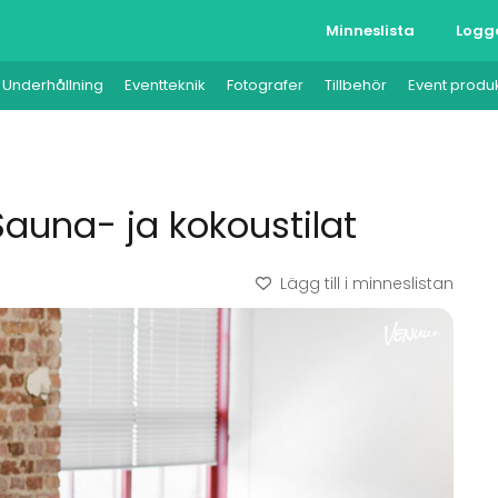
Minneslista
Logg
Underhållning
Eventteknik
Fotografer
Tillbehör
Event produ
 Sauna- ja kokoustilat
Lägg till i minneslistan