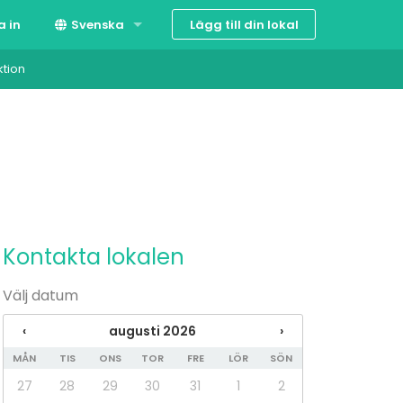
Lägg till din lokal
a in
Svenska
ktion
Suomi
English
Kontakta lokalen
Välj datum
‹
augusti 2026
›
MÅN
TIS
ONS
TOR
FRE
LÖR
SÖN
27
28
29
30
31
1
2