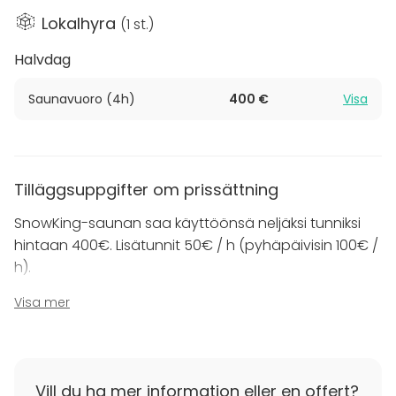
SnowKing -sauna soveltuu erinomaisesti esimerkiksi
Lokalhyra
(
1 st.
)
after workien, polttareiden ja saunailtojen viettoon.
Saunatilojen yhteyteen on mahdollista varata
Halvdag
innovatiivinen kokoustila. Ruoka- ja juomatarjoilut
järjestetään talon puolesta.
Saunavuoro (4h)
400 €
Visa
Voit tilata ryhmällänne esimerkiksi illallisen
Lumihiutale-ravintolassa sekä hemmotteluhoidot
Sea Lapland Day Spasta. Pyydä tarjous
Tilläggsuppgifter om prissättning
myyntipalvelustamme!
SnowKing-saunan saa käyttöönsä neljäksi tunniksi
hintaan 400€. Lisätunnit 50€ / h (pyhäpäivisin 100€ /
h).
Visa mer
Käytössä samanaikaisesti 30 henkilön katettu terassi
merinäköalalla. Oleskelutilat lisämaksusta.
Saunaloungen voi varata myös pelkästään
Vill du ha mer information eller en offert?