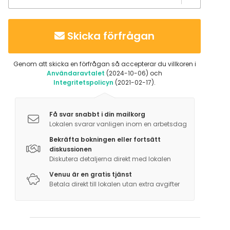
Skicka förfrågan
Genom att skicka en förfrågan så accepterar du villkoren i
Användaravtalet
(2024-10-06) och
Integritetspolicyn
(2021-02-17).
Få svar snabbt i din mailkorg
Lokalen svarar vanligen inom en arbetsdag
Bekräfta bokningen eller fortsätt
diskussionen
Diskutera detaljerna direkt med lokalen
Venuu är en gratis tjänst
Betala direkt till lokalen utan extra avgifter