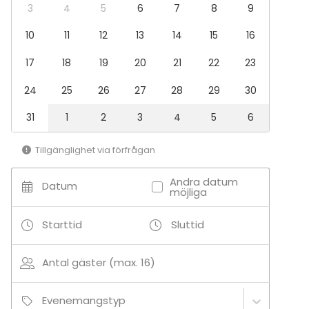
Möte
3
4
5
6
7
8
9
Konferens
10
11
12
13
14
15
16
Mässa / Utställning
Föreställning / show
17
18
19
20
21
22
23
Rekreation
Stuga / boende
24
25
26
27
28
29
30
Upplevelse / aktivitet
Julbord / Julfest
31
1
2
3
4
5
6
Lokal
Tillgänglighet via förfrågan
Bastu
Mötesrum
Andra datum
Datum
Chambre séparée
möjliga
Starttid
Sluttid
Tilläggsuppgifter om aktiviteter
Varmista täydellinen elämys tilaamalla myös day
Antal gäster (max. 16)
span hemmotteluhoidot!
Evenemangstyp