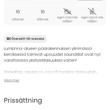
16
16
egen mat inte
egen dryck inte
sittande
stående
tillåten
tillåten
Översätt till svenska
LumiLinna-alueen päärakennuksen ylimmässä
kerroksessa toimivat upouudet saunatilat ovat nyt
varattavissa yksityistilaisuuksia varten!
SnowKing -sauna
on, jopa 16 henkilön tilaisuuksiin
soveltuva saunatila. Saunatilan yhteyteen on
Visa mer
mahdollista liittää oleskelutila sekä lisätä ripaus
luksusta merinäköalalla sekä yksityisellä terassilla. Tila
tulvii luonnonvaloa ja siitä on suora käynti valtavalle
Prissättning
merinäköalaterassille.