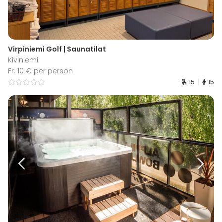
Virpiniemi Golf | Saunatilat
Kiviniemi
Fr. 10 € per person
15
15