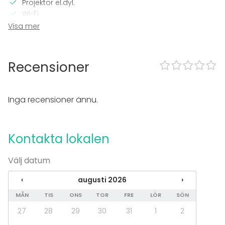
Projektor el.dyl.
Wi-Fi
TV
Visa mer
I lokalen
Terrass
Recensioner
Bastu
Övernattningsmöjlighet
Inga recensioner ännu.
Utrustning
Anteckningsmaterial
Whiteboard / Blädderblock
Kontakta lokalen
Handdukar
Servis
Välj datum
Evenemang
‹
augusti 2026
›
Fest
MÅN
TIS
ONS
TOR
FRE
LÖR
SÖN
Bröllop
Spa / relax / bastu
27
28
29
30
31
1
2
Middag / Lunch