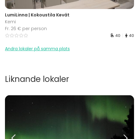
LumiLinna | Kokoustila Kevät
Kemi
Fr. 26 € per person
40
40
Andra lokaler på samma plats
Liknande lokaler