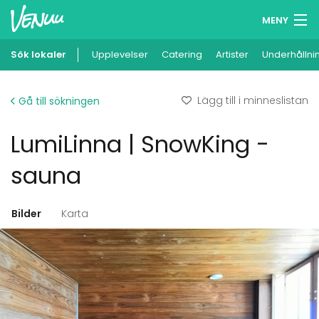
MENY
Sök lokaler
Upplevelser
Minneslista
Catering
Artister
Underhållni
Logga in
Lägg till i minneslistan
Gå till sökningen
Svenska
LumiLinna | SnowKing -
Lägg till din lokal
sauna
Bilder
Karta