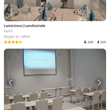
LumiLinna | Lumihiutale
Kemi
Begär en offert
300
300