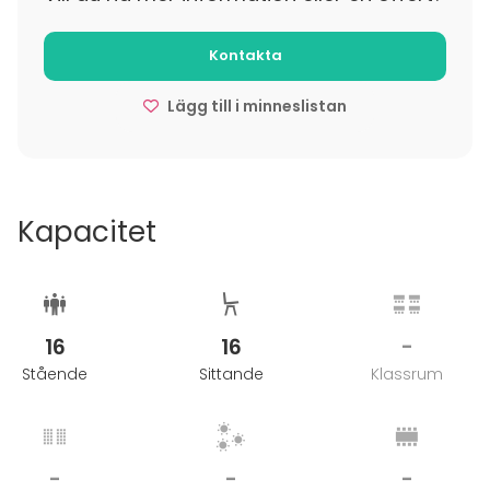
kokouskäyttöön ilman saunoja. Tällöin kokouspaketit
alk. 26€ / hlö.
Kontakta
Lägg till i minneslistan
Kapacitet
16
16
-
Stående
Sittande
Klassrum
-
-
-