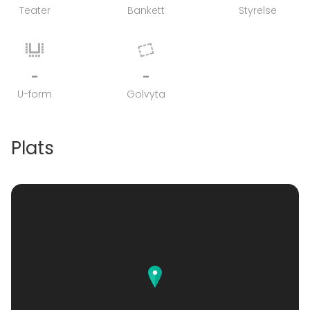
Teater
Bankett
Styrelse
-
-
U-form
Golvyta
Plats