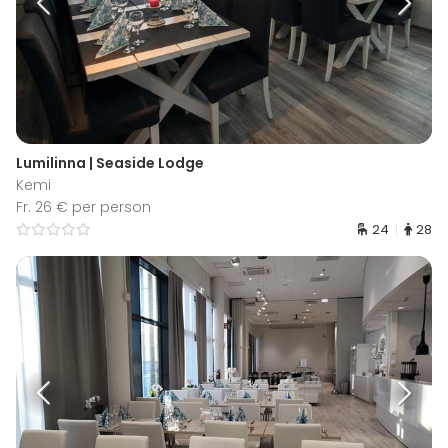
Lumilinna | Seaside Lodge
Kemi
Fr. 26 € per person
24
28