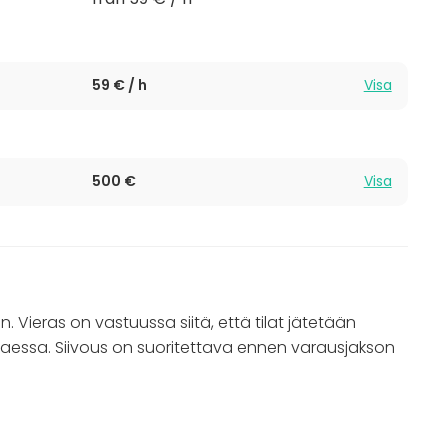
59 € / h
Visa
500 €
Visa
n. Vieras on vastuussa siitä, että tilat jätetään
aessa. Siivous on suoritettava ennen varausjakson
 varten, 600 euroa /10 h.