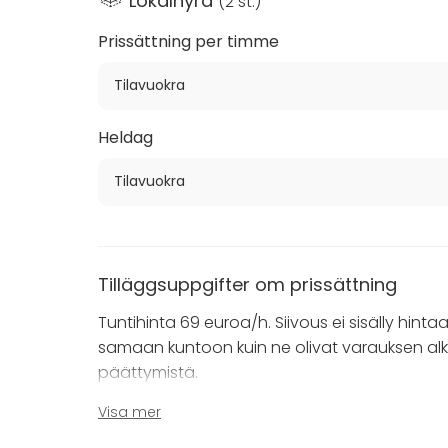
Lokalhyra
(
2 st.
)
Prissättning per timme
Tilavuokra
Heldag
Tilavuokra
Tilläggsuppgifter om prissättning
Tuntihinta 69 euroa/h. Siivous ei sisälly hintaa
samaan kuntoon kuin ne olivat varauksen alk
päättymistä.
Visa mer
Tilan voi myös vuokrata pidempiä tilaisuuksia