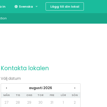
Lägg till din lokal
a in
Svenska
ktion
Suomi
English
Kontakta lokalen
Välj datum
‹
augusti 2026
›
MÅN
TIS
ONS
TOR
FRE
LÖR
SÖN
27
28
29
30
31
1
2