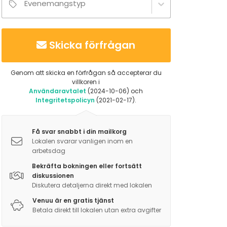
Evenemangstyp
Skicka förfrågan
Genom att skicka en förfrågan så accepterar du
villkoren i
Användaravtalet
(2024-10-06) och
Integritetspolicyn
(2021-02-17).
Få svar snabbt i din mailkorg
Lokalen svarar vanligen inom en
arbetsdag
Bekräfta bokningen eller fortsätt
diskussionen
Diskutera detaljerna direkt med lokalen
Venuu är en gratis tjänst
Betala direkt till lokalen utan extra avgifter