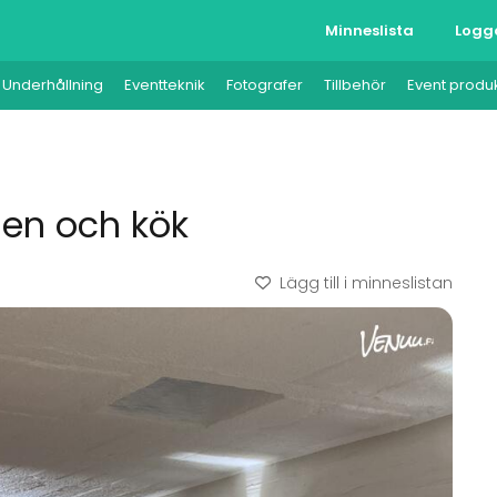
Minneslista
Logg
Underhållning
Eventteknik
Fotografer
Tillbehör
Event produ
alen och kök
Lägg till i minneslistan