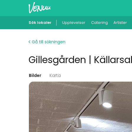
Sök lokaler
Upplevelser
Catering
Artister
Gå till sökningen
Gillesgården | Källars
Bilder
Karta