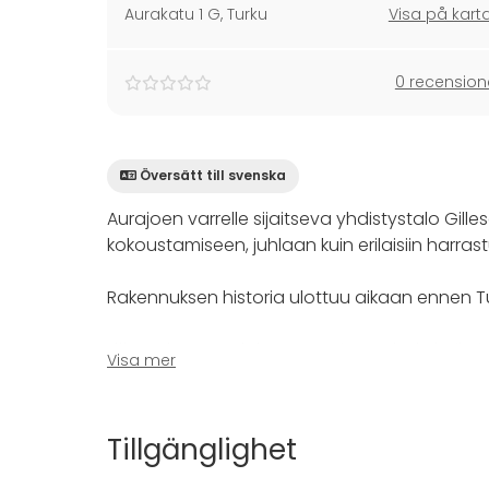
Aurakatu 1 G
,
Turku
Visa på kart
0 recension
Översätt till svenska
Aurajoen varrelle sijaitseva yhdistystalo Gille
kokoustamiseen, juhlaan kuin erilaisiin harras
Rakennuksen historia ulottuu aikaan ennen Tu
LillaLuckan
on olohuonemainen oleskelutila jo
Visa mer
kellarikerroksessa.
Huom!
Ei juhlavarauksia tähän tilaan. Ruokaa/
Tillgänglighet
Tähän tarkoitukseen sopii paremmin saman talo
kokouksien järjestelyyn tai lasten syntymäpäiv