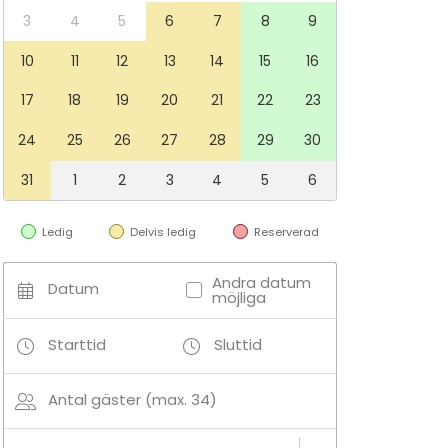
3
4
5
6
7
8
9
10
11
12
13
14
15
16
17
18
19
20
21
22
23
24
25
26
27
28
29
30
31
1
2
3
4
5
6
Ledig
Delvis ledig
Reserverad
Andra datum
Datum
möjliga
Starttid
Sluttid
Antal gäster (max. 34)