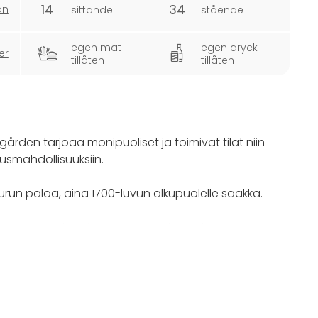
14
34
an
sittande
stående
egen mat
egen dryck
er
tillåten
tillåten
sgården tarjoaa monipuoliset ja toimivat tilat niin
tusmahdollisuuksiin.
run paloa, aina 1700-luvun alkupuolelle saakka.
ka tarjoaa kotoisat puitteet rakennuksen
juomaa ei saa tuoda saaliin, ainoastaan ​​keittiöön.
n Gallerisalen-tila. LillaLuckan sopii hyvin esim.
äkutsuille. Tilaa käytetään lasten kerhotilana ja