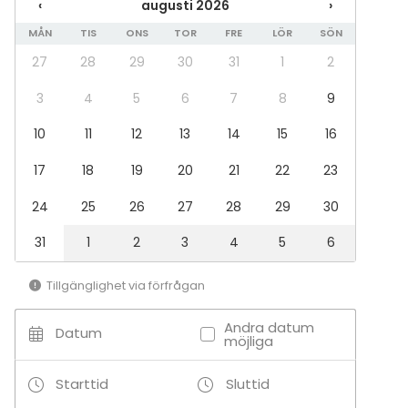
‹
augusti 2026
›
Bröllop
MÅN
TIS
ONS
TOR
FRE
LÖR
SÖN
Spa / relax / bastu
Middag / Lunch
27
28
29
30
31
1
2
Möte
Konferens
3
4
5
6
7
8
9
Mässa / Utställning
10
11
12
13
14
15
16
Föreställning / show
Rekreation
17
18
19
20
21
22
23
Stuga / boende
Upplevelse / aktivitet
24
25
26
27
28
29
30
Julbord / Julfest
31
1
2
3
4
5
6
Lokal
Anpassningsbar lokal
Tillgänglighet via förfrågan
Bastu
Mötesrum
Andra datum
Datum
Lounge
möjliga
Chambre séparée
Terrass / Gårdsplan
Starttid
Sluttid
Takterrass