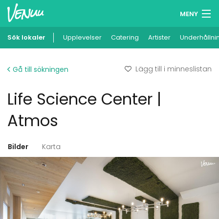
MENY
Sök lokaler
Upplevelser
Minneslista
Catering
Artister
Underhållni
Logga in
Lägg till i minneslistan
Gå till sökningen
Svenska
Life Science Center |
Lägg till din lokal
Atmos
Bilder
Karta