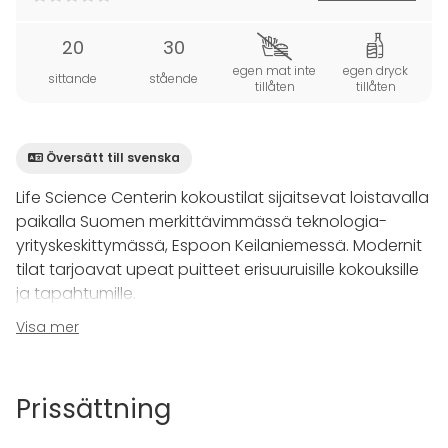
20
30
egen mat inte
egen dryck
sittande
stående
tillåten
tillåten
Översätt till svenska
Life Science Centerin kokoustilat sijaitsevat loistavalla
paikalla Suomen merkittävimmässä teknologia­
yrityskeskittymässä, Espoon Keilaniemessä. Modernit
tilat tarjoavat upeat puitteet erisuuruisille kokouksille
ja tapahtumille.
Visa mer
Edustuskokoustila Atmos
on näyttävä kokoustila
jopa 22 henkilön tapahtumiin. Avara ja valoisa, sekä
suurilla ikkunoilla ja terassilla varustellussa tilassa
Prissättning
luonnistuu laadukkaat palaverit ja neuvottelut. 20
henkilöä mahduttavan diplomaattipöydän lisäksi