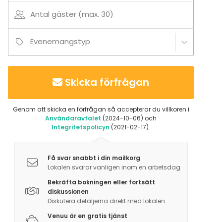
Antal gäster (max. 30)
Evenemangstyp
Skicka förfrågan
Genom att skicka en förfrågan så accepterar du villkoren i
Användaravtalet
(2024-10-06) och
Integritetspolicyn
(2021-02-17).
Få svar snabbt i din mailkorg
Lokalen svarar vanligen inom en arbetsdag
Bekräfta bokningen eller fortsätt
diskussionen
Diskutera detaljerna direkt med lokalen
Venuu är en gratis tjänst