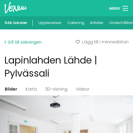
MENY
Sök lokaler
Upplevelser
Minneslista
Catering
Artister
Underhållni
Logga in
Lägg till i minneslistan
Gå till sökningen
Svenska
Lapinlahden Lähde |
Lägg till din lokal
Pylvässali
Bilder
Karta
3D-visning
Videor