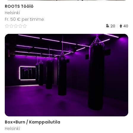
ROOTS Töölö
Helsinki
Fr. 50 € per timme
20
40
Box+Burn / Kamppailutila
Helsinki