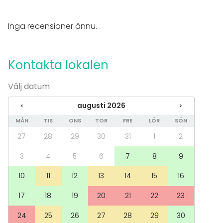
Möte
Konferens
Inga recensioner ännu.
Mässa / Utställning
Föreställning / show
Rekreation
Kontakta lokalen
Stuga / boende
Upplevelse / aktivitet
Julbord / Julfest
Välj datum
Lokal
‹
augusti 2026
›
Mötesrum
MÅN
TIS
ONS
TOR
FRE
LÖR
SÖN
Chambre séparée
27
28
29
30
31
1
2
Klassrum
3
4
5
6
7
8
9
Aktiviteter
Utomhusaktiviteter
10
11
12
13
14
15
16
Simning
17
18
19
20
21
22
23
24
25
26
27
28
29
30
Tilläggsuppgifter om tjänster och faciliteter