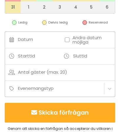
Pylvässalin yhteydessä on parveke, jonka suunta on
31
1
2
3
4
5
6
etelään.
Ledig
Delvis ledig
Reserverad
Tilläggsuppgifter om aktiviteter
Sauna, jooga, retkeily, askartelu, pelaaminen
Andra datum
Datum
möjliga
(pöytäpelit), kulttuuritapahtumat, taidenäyttelyt.
Starttid
Sluttid
Antal gäster (max. 20)
Evenemangstyp
Skicka förfrågan
Genom att skicka en förfrågan så accepterar du villkoren i