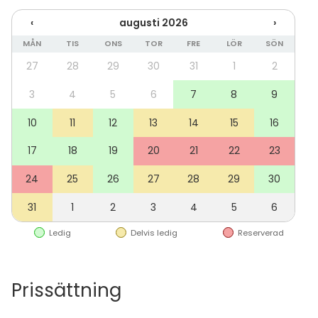
sairaalan puistoa.
‹
augusti 2026
›
MÅN
TIS
ONS
TOR
FRE
LÖR
SÖN
27
28
29
30
31
1
2
3
4
5
6
7
8
9
10
11
12
13
14
15
16
17
18
19
20
21
22
23
24
25
26
27
28
29
30
31
1
2
3
4
5
6
Ledig
Delvis ledig
Reserverad
Prissättning