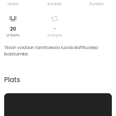
Teater
Bankett
Styrelse
20
-
U-form
Golvyta
Tilaan voidaan tarvittaessa tuoda klaffituoleja
lisäistuimiksi.
Plats