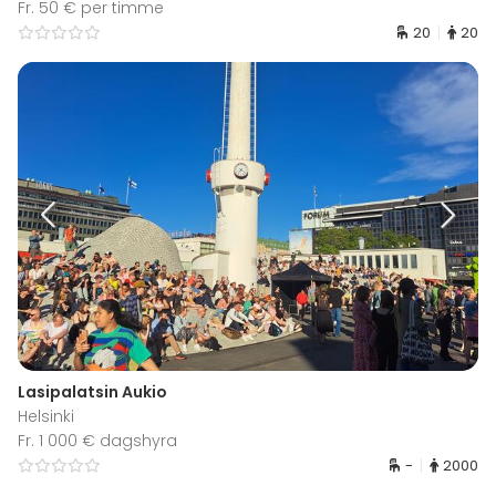
Fr. 50 € per timme
20
20
Lasipalatsin Aukio
Helsinki
Fr. 1 000 € dagshyra
-
2000