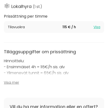
Lokalhyra
(
1 st.
)
Prissättning per timme
Tilavuokra
115 € / h
Visa
Tilläggsuppgifter om prissättning
Hinnoittelu:
- Ensimmäiset 4h = 115€/h sis. alv
- Ylimenevät tunnit = 65€/h sis. alv
Visa mer
Hinnat sisältävät alv:n 25.5%. Yleishyödyllisille
toimijoille -50%.
Mikäli asiakas haluaa siivouksen tilantarjoajan
toimesta hinta on Pylvässalissa 125€.
Vill du ha mer information eller en offert?