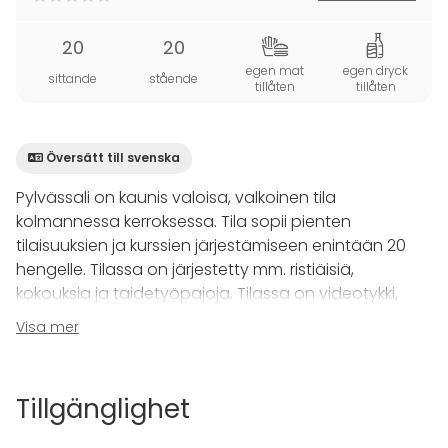
20
20
egen mat
egen dryck
sittande
stående
tillåten
tillåten
Översätt till svenska
Pylvässali on kaunis valoisa, valkoinen tila
kolmannessa kerroksessa. Tila sopii pienten
tilaisuuksien ja kurssien järjestämiseen enintään 20
hengelle. Tilassa on järjestetty mm. ristiäisiä,
kokouksia ja taidetyöpajoja. Tilassa on videotykki,
fläppitaulu, piano ja parveke.
Visa mer
Myös oheisohjelmaa, kuten joogaohjauksia sekä
opastettuja kierroksia, järjestetään. Opastetut
Tillgänglighet
kierrokset voivat käsitellä sairaalan ja psykiatrian
historiaa, entisiä Lapinlahden sairaalan potilaita tai