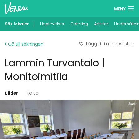
MENY
Sök lokaler
Upplevelser
Minneslista
Catering
Artister
Underhållni
Logga in
Lägg till i minneslistan
Gå till sökningen
Svenska
Lammin Turvantalo |
Lägg till din lokal
Monitoimitila
Bilder
Karta