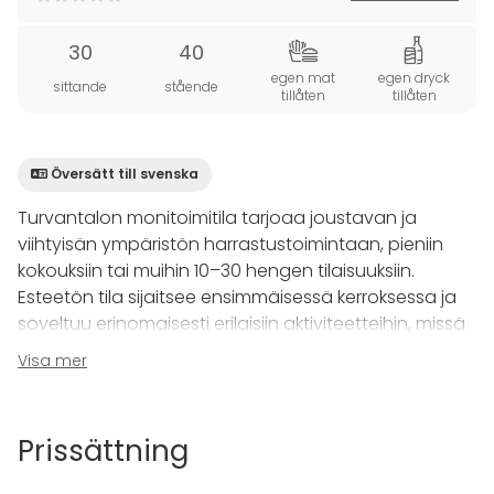
30
40
egen mat
egen dryck
sittande
stående
tillåten
tillåten
Översätt till svenska
Turvantalon monitoimitila tarjoaa joustavan ja
viihtyisän ympäristön harrastustoimintaan, pieniin
kokouksiin tai muihin 10–30 hengen tilaisuuksiin.
Esteetön tila sijaitsee ensimmäisessä kerroksessa ja
soveltuu erinomaisesti erilaisiin aktiviteetteihin, missä
muunneltavuus ja mukavuus ovat tärkeitä.
Visa mer
Tilassa on pieni keittiö, jossa on 40 henkilön
kahviastiasto, kaksi kahvinkeitintä, vedenkeitin, mikro
Prissättning
ja jääkaappi, joten tarjoilut onnistuvat vaivattomasti.
Varustukseen kuuluu myös videotykki, tietokone ja