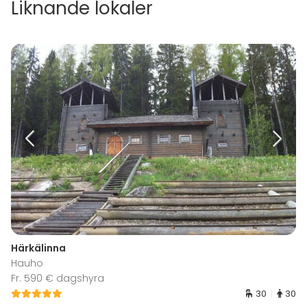
Liknande lokaler
Härkälinna
Hauho
Fr. 590 € dagshyra
30
30