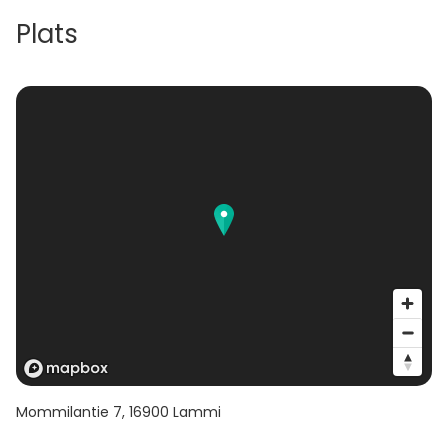
Plats
Mommilantie 7
,
16900
Lammi