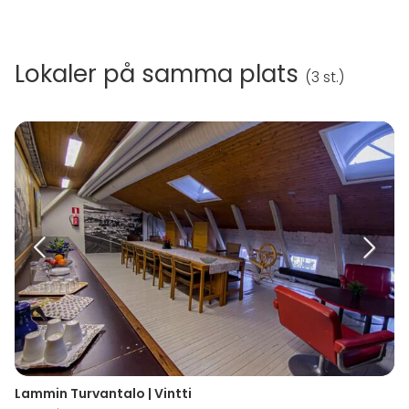
Lokaler på samma plats
(
3 st.
)
Lammin Turvantalo | Vintti