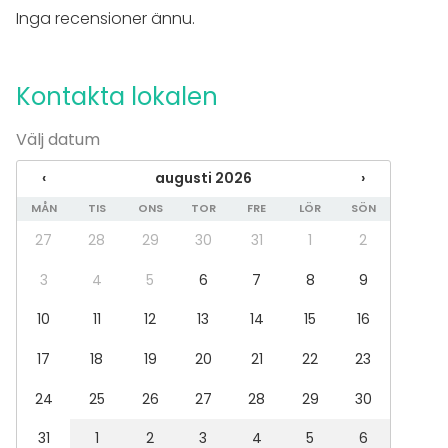
Kök i kundens bruk
Inga recensioner ännu.
Piano
Evenemang
Kontakta lokalen
Fest
Bröllop
Välj datum
Spa / relax / bastu
Middag / Lunch
‹
augusti 2026
›
Möte
MÅN
TIS
ONS
TOR
FRE
LÖR
SÖN
Konferens
Mässa / Utställning
27
28
29
30
31
1
2
Föreställning / show
Rekreation
3
4
5
6
7
8
9
Stuga / boende
10
11
12
13
14
15
16
Upplevelse / aktivitet
Julbord / Julfest
17
18
19
20
21
22
23
Lokal
24
25
26
27
28
29
30
Anpassningsbar lokal
Mötesrum
31
1
2
3
4
5
6