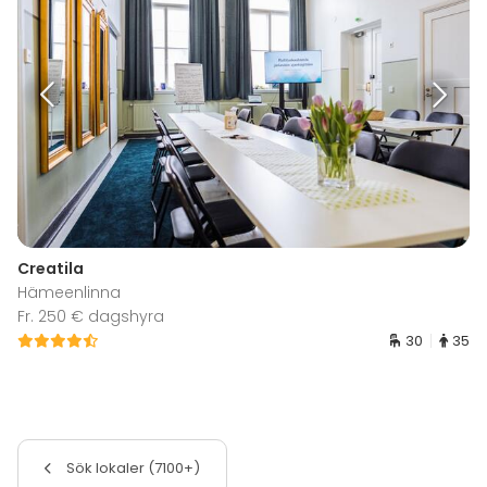
Creatila
Hämeenlinna
Fr. 250 € dagshyra
30
35
Sök lokaler (7100+)