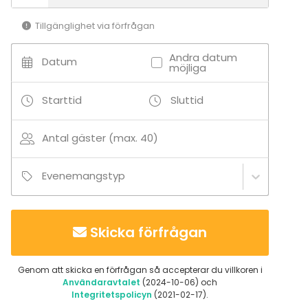
Coworking-lokal
Aktivitetslokal
Tillgänglighet via förfrågan
Andra datum
Datum
möjliga
Starttid
Sluttid
Antal gäster (max. 40)
Evenemangstyp
Skicka förfrågan
Genom att skicka en förfrågan så accepterar du villkoren i
Användaravtalet
(2024-10-06) och
Integritetspolicyn
(2021-02-17).