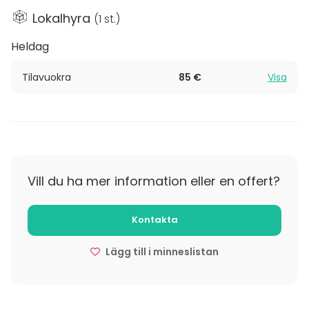
sähköpiano, mikä mahdollistaa esitykset, harjoitukset
Lokalhyra
(
1 st.
)
tai kokoukset sujuvasti.
Heldag
Monitoimitila voidaan kalustaa käyttäjän tarpeiden
mukaan, jolloin se mukautuu niin työpajoihin,
Tilavuokra
85 €
Visa
kursseihin kuin pieniin juhlatilaisuuksiinkin. Tämä tekee
siitä monipuolisen paikan, joka elää ja muuttuu
tilaisuuden mukaan.
Vill du ha mer information eller en offert?
Kontakta
Lägg till i minneslistan