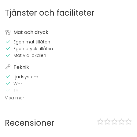
Tjänster och faciliteter
Mat och dryck
Egen mat tillåten
Egen dryck tillåten
Mat via lokalen
Teknik
Ljudsystem
Wi-Fi
TV
Visa mer
I lokalen
Tillgänglighetsanpassad
Högljudd musik OK
Recensioner
Utrustning