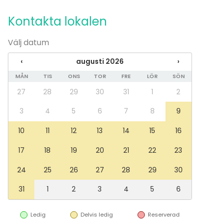
Evenemang
Kontakta lokalen
Fest
Bröllop
Välj datum
Spa / relax / bastu
Middag / Lunch
‹
augusti 2026
›
Möte
MÅN
TIS
ONS
TOR
FRE
LÖR
SÖN
Konferens
Mässa / Utställning
27
28
29
30
31
1
2
Föreställning / show
Rekreation
3
4
5
6
7
8
9
Stuga / boende
10
11
12
13
14
15
16
Upplevelse / aktivitet
Julbord / Julfest
17
18
19
20
21
22
23
Lokal
24
25
26
27
28
29
30
Anpassningsbar lokal
Mötesrum
31
1
2
3
4
5
6
Ledig
Delvis ledig
Reserverad