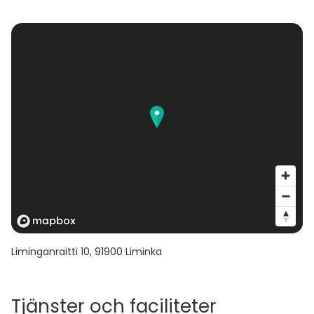
Liminganraitti 10
,
91900
Liminka
Tjänster och faciliteter