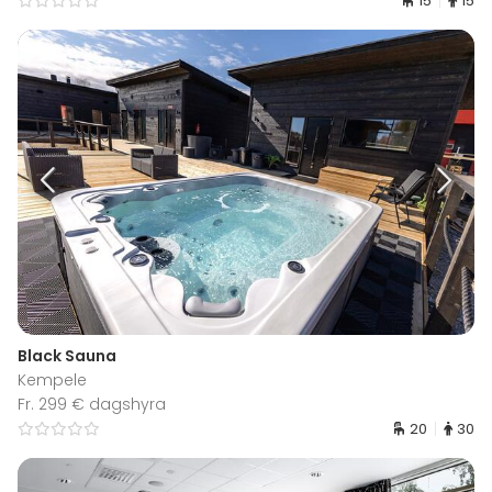
15
15
Black Sauna
Kempele
Fr. 299 € dagshyra
20
30