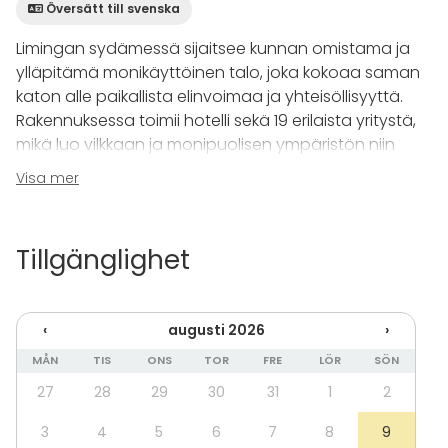
Översätt till svenska
Limingan sydämessä sijaitsee kunnan omistama ja
ylläpitämä monikäyttöinen talo, joka kokoaa saman
katon alle paikallista elinvoimaa ja yhteisöllisyyttä.
Rakennuksessa toimii hotelli sekä 19 erilaista yritystä,
mikä luo vilkkaan ja monipuolisen ympäristön niin
yrittäjille, matkailijoille kuin Limingan omille
Visa mer
asukkaillekin. Samassa talossa sijaitsevat myös
kunnan omat tilat, joita vuokrataan erilaiseen
lyhytaikaiseen käyttöön.
Tillgänglighet
Käytettävissä on neljä modernia neuvottelutilaa,
jotka voidaan joustavasti yhdistää tai erottaa
‹
augusti 2026
›
tarpeen mukaan yhdeksi, kahdeksi tai kolmeksi eri
kokoiseksi neukkariksi. Jokainen tila on varustettu 75-
MÅN
TIS
ONS
TOR
FRE
LÖR
SÖN
tuumaisella näytöllä ja nykyaikaisella
27
28
29
30
31
1
2
kokousvälineistöllä, ja ne soveltuvat hyvin 16 hengen
kokouksiin, valmennuksiin tai työpajoihin.
3
4
5
6
7
8
9