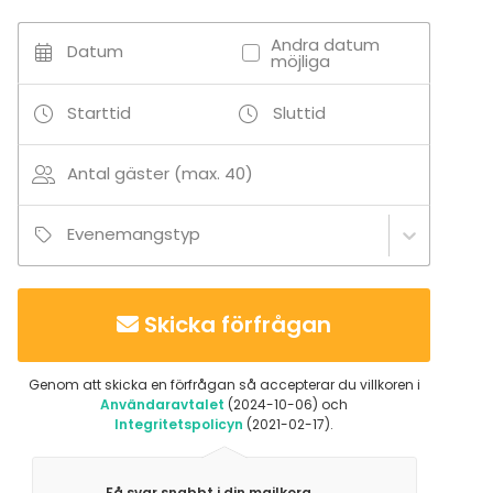
Andra datum
Datum
möjliga
Starttid
Sluttid
Antal gäster (max. 40)
Evenemangstyp
Skicka förfrågan
Genom att skicka en förfrågan så accepterar du villkoren i
Användaravtalet
(2024-10-06) och
Integritetspolicyn
(2021-02-17).
Få svar snabbt i din mailkorg