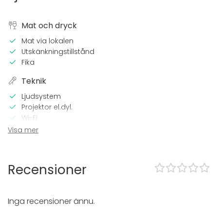
Mat och dryck
Mat via lokalen
Utskänkningstillstånd
Fika
Teknik
Ljudsystem
Projektor el.dyl.
Wi-Fi
TV
Visa mer
I lokalen
Tillgänglighetsanpassad
Recensioner
Utrustning
Anteckningsmaterial
Inga recensioner ännu.
Whiteboard / Blädderblock