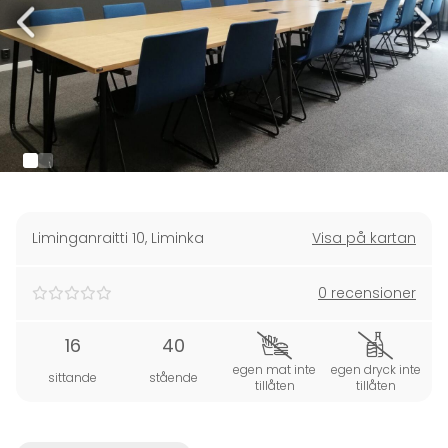
Liminganraitti 10
,
Liminka
Visa på kartan
0 recensioner
16
40
egen mat inte
egen dryck inte
sittande
stående
tillåten
tillåten