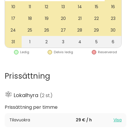
10
11
12
13
14
15
16
Tila toimii myös Limingan kunnanvaltuuston
virallisena valtuustosalina, mikä kertoo sen
17
18
19
20
21
22
23
monikäyttöisyydestä ja arvokkuudesta. Olipa
24
25
26
27
28
29
30
kyseessä yritystilaisuus, koulutus, juhla tai kunnan
virallinen kokous, rakennus tarjoaa inspiroivan,
31
1
2
3
4
5
6
modernin ja toimivan ympäristön kaikenlaisiin
kohtaamisiin Limingan keskustan ytimessä.
Ledig
Delvis ledig
Reserverad
Prissättning
Lokalhyra
(
2 st.
)
Prissättning per timme
Tilavuokra
29 € / h
Visa