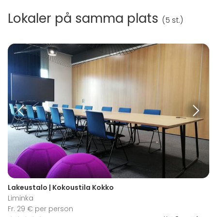
Lokaler på samma plats
(
5 st.
)
Lakeustalo | Kokoustila Kokko
Liminka
Fr. 29 € per person