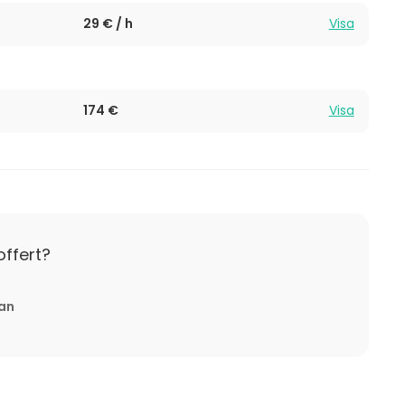
29 € / h
Visa
174 €
Visa
offert?
tan