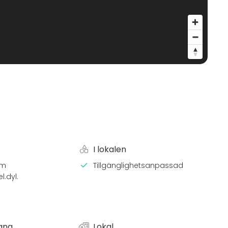
I lokalen
em
Tillgänglighetsanpassad
l.dyl.
ang
Lokal