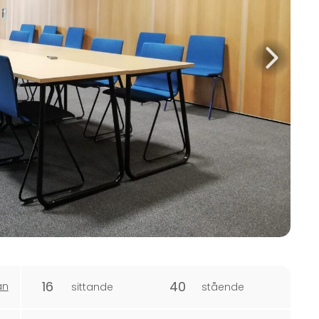
16
40
an
sittande
stående