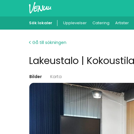
Sök lokaler
Upplevelser
Catering
Artister
Gå till sökningen
Lakeustalo | Kokousti
Bilder
Karta