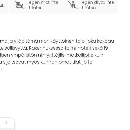
egen mat inte
egen dryck inte
er
tillåten
tillåten
ma ja ylläpitämä monikäyttöinen talo, joka kokoaa
isöllisyyttä. Rakennuksessa toimii hotelli sekä 19
sen ympäristön niin yrittäjille, matkailijoille kuin
 sijaitsevat myös kunnan omat tilat, joita
n.
laa, jotka voidaan joustavasti yhdistää tai erottaa
eri kokoiseksi neukkariksi. Jokainen tila on
isella kokousvälineistöllä, ja ne soveltuvat hyvin 16
hin.
rallisena valtuustosalina, mikä kertoo sen
›
yseessä yritystilaisuus, koulutus, juhla tai kunnan