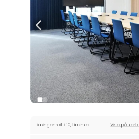
Liminganraitti 10
,
Liminka
Visa på kart