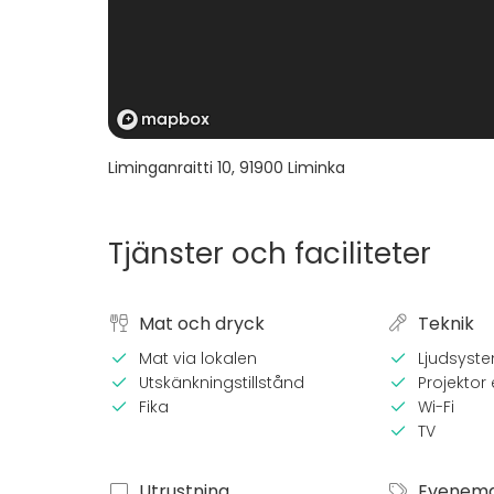
Liminganraitti 10
,
91900
Liminka
Tjänster och faciliteter
Mat och dryck
Teknik
Mat via lokalen
Ljudsyst
Utskänkningstillstånd
Projektor e
Fika
Wi-Fi
TV
Utrustning
Evenem