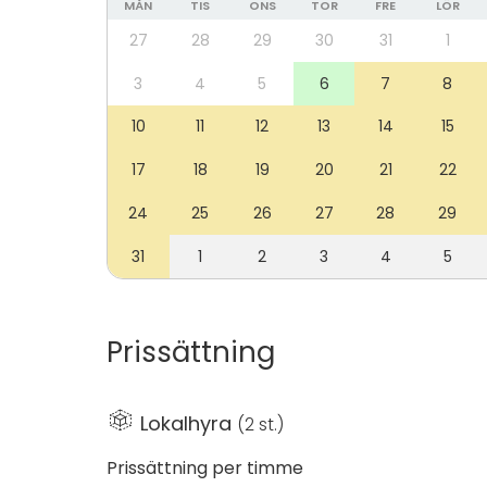
virallinen kokous, rakennus tarjoaa inspiroiva
MÅN
TIS
ONS
TOR
FRE
LÖR
kohtaamisiin Limingan keskustan ytimessä.
27
28
29
30
31
1
3
4
5
6
7
8
10
11
12
13
14
15
17
18
19
20
21
22
24
25
26
27
28
29
31
1
2
3
4
5
Prissättning
Lokalhyra
(
2 st.
)
Prissättning per timme