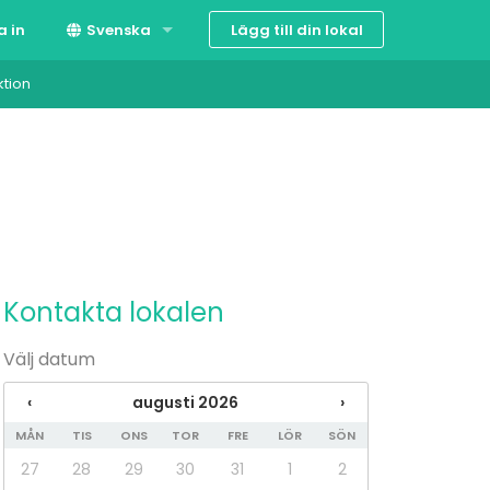
Lägg till din lokal
a in
Svenska
ktion
Suomi
English
Kontakta lokalen
Välj datum
‹
augusti 2026
›
MÅN
TIS
ONS
TOR
FRE
LÖR
SÖN
27
28
29
30
31
1
2