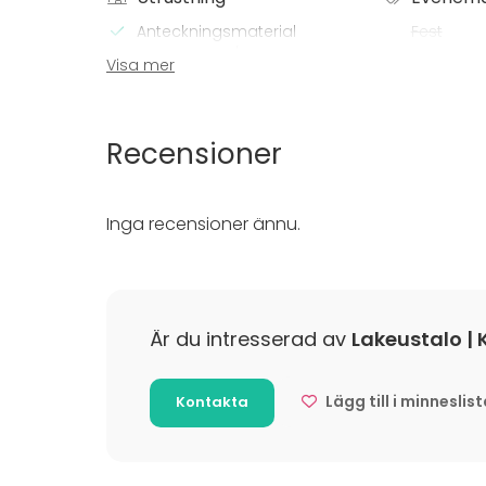
Anteckningsmaterial
Fest
Whiteboard / Blädderblock
Bröllop
Visa mer
Spa / rela
Middag /
Möte
Recensioner
Konferen
Mässa / U
Föreställ
Inga recensioner ännu.
Rekreatio
Stuga / 
Upplevelse
Julbord / 
Är du intresserad av
Lakeustalo |
Lägg till i minneslis
Kontakta