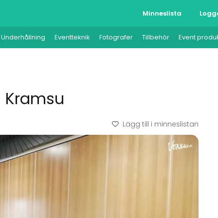
Minneslista
Logg
Underhållning
Eventteknik
Fotografer
Tillbehör
Event produ
la Kramsu
Lägg till i minneslistan