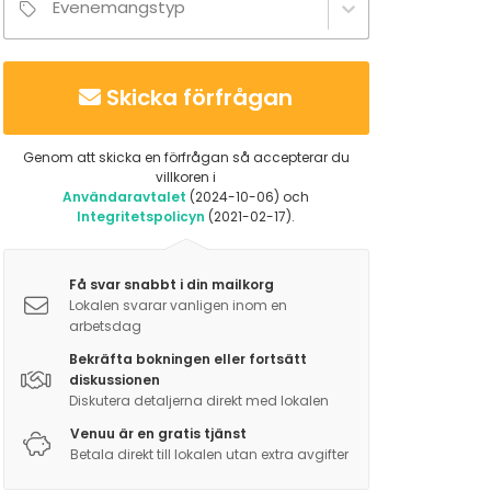
Evenemangstyp
Skicka förfrågan
Genom att skicka en förfrågan så accepterar du
villkoren i
Användaravtalet
(2024-10-06) och
Integritetspolicyn
(2021-02-17).
Få svar snabbt i din mailkorg
Lokalen svarar vanligen inom en
arbetsdag
Bekräfta bokningen eller fortsätt
diskussionen
Diskutera detaljerna direkt med lokalen
Venuu är en gratis tjänst
Betala direkt till lokalen utan extra avgifter