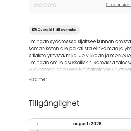
0 recension
Översätt till svenska
Limingan sydämessä sijaitsee kunnan omista
saman katon alle paikallista elinvoimaa ja yhte
erilaista yritystä, mikä luo vilkkaan ja monipuoli
Limingan omille asukkaillekin. Samassa talossa
vuokrataan erilaiseen lyhytaikaiseen käyttöö
Visa mer
Käytettävissä on neljä modernia neuvotteluti
tarpeen mukaan yhdeksi, kahdeksi tai kolmeksi 
varustettu 75-tuumaisella näytöllä ja nykyaika
Tillgänglighet
hengen kokouksiin, valmennuksiin tai työpajoi
Tila toimii myös Limingan kunnanvaltuuston vi
‹
augusti 2026
monikäyttöisyydestä ja arvokkuudesta. Olipa k