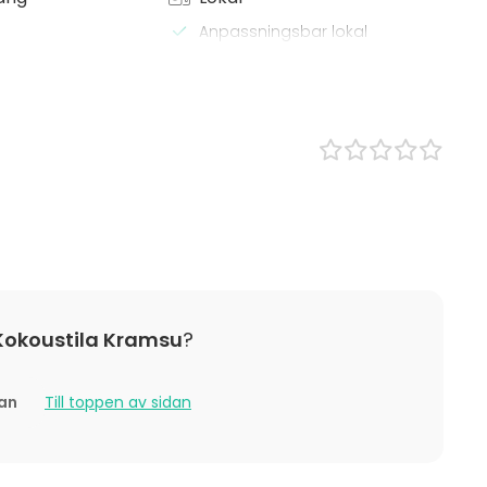
Anpassningsbar lokal
Mötesrum
x / bastu
 Lunch
s
tställning
ning / show
n
boende
 / aktivitet
Julfest
 Kokoustila Kramsu
?
tan
Till toppen av sidan