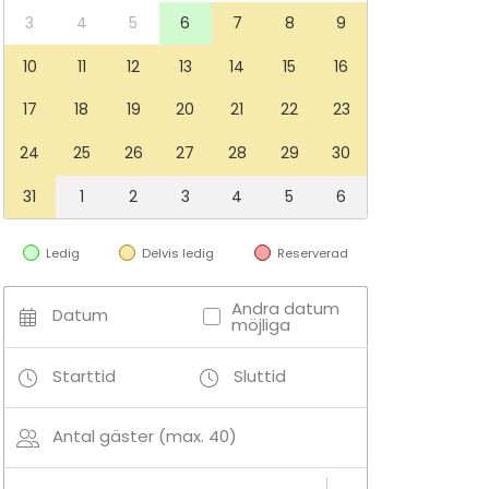
3
4
5
6
7
8
9
10
11
12
13
14
15
16
17
18
19
20
21
22
23
24
25
26
27
28
29
30
31
1
2
3
4
5
6
Ledig
Delvis ledig
Reserverad
Andra datum
Datum
möjliga
Starttid
Sluttid
Antal gäster (max. 40)