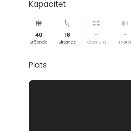
Kapacitet
40
16
-
-
Stående
Sittande
Klassrum
Teate
Plats