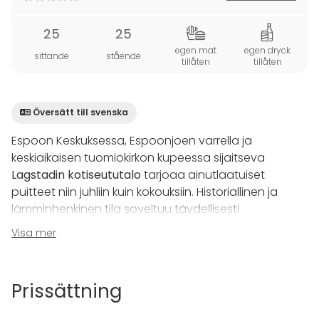
25
25
egen mat
egen dryck
sittande
stående
tillåten
tillåten
Översätt till svenska
Espoon Keskuksessa, Espoonjoen varrella ja
keskiaikaisen tuomiokirkon kupeessa sijaitseva
Lagstadin kotiseututalo
tarjoaa ainutlaatuiset
puitteet niin juhliin kuin kokouksiin. Historiallinen ja
lämminhenkinen tila soveltuu täydellisesti
yksityistilaisuuksiin – oli kyseessä sitten häät,
Visa mer
syntymäpäivät, perhejuhlat tai yritystilaisuudet.
Kokoushuone Kirsti
tarjoaa rauhalliset ja viihtyisät
Prissättning
puitteet 20-25 hengen tapaamisiin. Hyvin varusteltu
tila sisältää kaiken tarvittavan onnistuneen