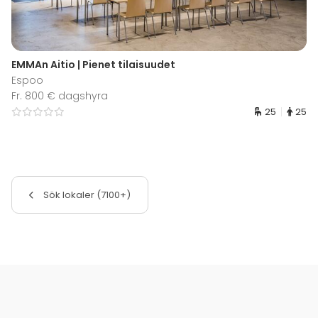
EMMAn Aitio | Pienet tilaisuudet
Espoo
Fr. 800 € dagshyra
25
25
Sök lokaler (7100+)