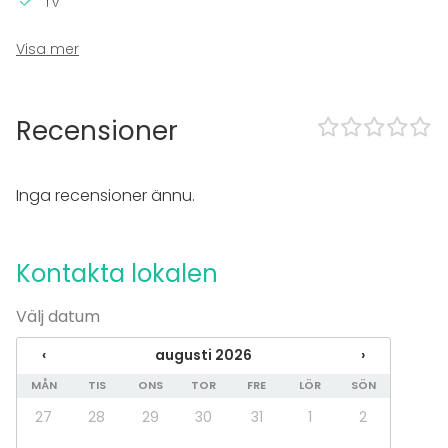
TV
I lokalen
Visa mer
Trädgård
Utrustning
Recensioner
Kök i kundens bruk
Evenemang
Inga recensioner ännu.
Fest
Bröllop
Spa / relax / bastu
Kontakta lokalen
Middag / Lunch
Möte
Välj datum
Konferens
Mässa / Utställning
‹
augusti 2026
›
Föreställning / show
MÅN
TIS
ONS
TOR
FRE
LÖR
SÖN
Rekreation
Stuga / boende
27
28
29
30
31
1
2
Upplevelse / aktivitet