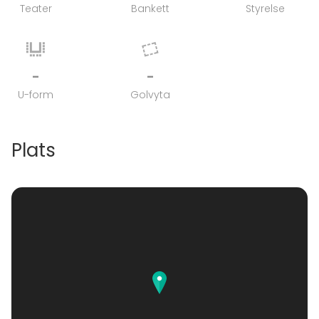
Teater
Bankett
Styrelse
-
-
U-form
Golvyta
Plats