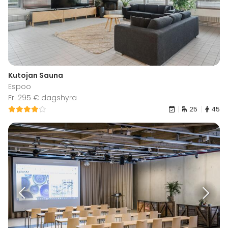
Kutojan Sauna
Espoo
Fr. 295 € dagshyra
25
45