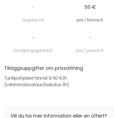
tilaisuuden järjestämiseen: esitysnäytön, mikrofonin ja
-
50 €
kaiuttimet sekä langattoman verkon. Kokoustilan
yhteydessä on myös käytettävissä pieni keittiö, jossa
dagshyra fr.
pris / timme fr.
voi valmistaa kahvia ja teetä kokouksen lomassa.
Lagstadin kotiseututalo yhdistää perinteikkään
-
-
miljöön ja kattavan varustelun, mikä tekee siitä
täydellisen valinnan monenlaisiin tilaisuuksiin, joissa
försäljningsgaranti fr.
pris / person fr.
arvostetaan sekä lämmintä tunnelmaa että
käytännöllisyyttä.
Tilläggsuppgifter om prissättning
Tuntipohjaiset hinnat á 50 €/h
(vähimmäisvaraus/laskutus 3h)
Vill du ha mer information eller en offert?