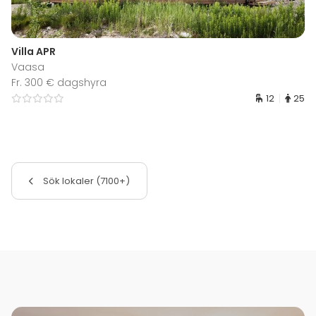
Villa APR
Vaasa
Fr. 300 € dagshyra
12
25
Sök lokaler (7100+)