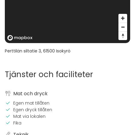
Mikäli kiinteistön kanssa ilmenee ongelmia, asiakkaan
on esitettävä kaikki valitukset Kyrön Vierailukeskuksen
yhteyshenkilölle heti ne havaittuaan, jotta
Vierailukeskuksella on riittävästi aikaa ja mahdollisuus
ratkaista ongelma.
Perttilän siltatie 3
,
61500
Isokyrö
Tjänster och faciliteter
Mat och dryck
Egen mat tillåten
Egen dryck tillåten
Mat via lokalen
Fika
Teknik