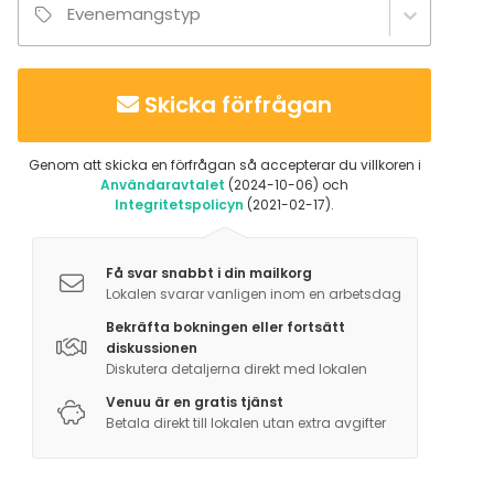
Evenemangstyp
Utomhusaktiviteter
Tilläggsuppgifter om aktiviteter
Skicka förfrågan
Tislaamokierros, tasting, illallinen
Genom att skicka en förfrågan så accepterar du villkoren i
Användaravtalet
(2024-10-06) och
Integritetspolicyn
(2021-02-17).
Få svar snabbt i din mailkorg
Lokalen svarar vanligen inom en arbetsdag
Bekräfta bokningen eller fortsätt
diskussionen
Diskutera detaljerna direkt med lokalen
Venuu är en gratis tjänst
Betala direkt till lokalen utan extra avgifter