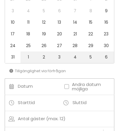
Fest
Bröllop
3
4
5
6
7
8
9
Spa / relax / bastu
10
11
12
13
14
15
16
Middag / Lunch
Möte
17
18
19
20
21
22
23
Konferens
Mässa / Utställning
24
25
26
27
28
29
30
Föreställning / show
Rekreation
31
1
2
3
4
5
6
Stuga / boende
Upplevelse / aktivitet
Tillgänglighet via förfrågan
Julbord / Julfest
Andra datum
Lokal
Datum
möjliga
Bastu
Herrgård / Villa
Starttid
Sluttid
Terrass / Gårdsplan
Antal gäster (max. 12)
Aktiviteter
Kock- / drinkskola