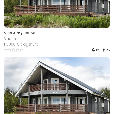
Villa APR / Sauna
Vaasa
Fr. 300 € dagshyra
12
25