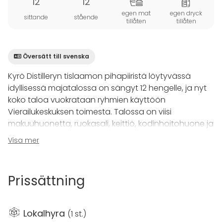
12
12
egen mat
egen dryck
sittande
stående
tillåten
tillåten
Översätt till svenska
Kyrö Distilleryn tislaamon pihapiiristä löytyvässä
idyllisessä majatalossa on sängyt 12 hengelle, ja nyt
koko taloa vuokrataan ryhmien käyttöön
Vierailukeskuksen toimesta. Talossa on viisi
makuuhuonetta, ruokasali, keittiö, kodinhoitohuone ja
kaksi vessaa. Vuokraus sisältää Kyrötalon ja
Visa mer
saunatilat, Lapuan Kankureiden valmistamat
petivaatteet ja pyyhkeet ja loppusiivouksen.
Lisämaksusta on mahdollista vuokrata esimerkiksi
Prissättning
palju.
Yöpymisen lisäksi vierailla on mahdollisuus illallistaa
Lokalhyra
(
1 st.
)
Kyrön Vierailukeskuksen tislaamoravintolassa, käydä