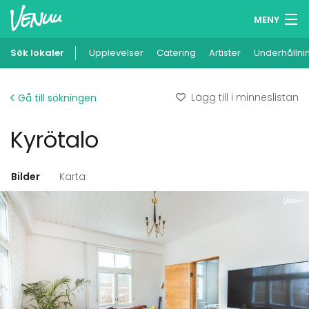
MENY
Sök lokaler
Upplevelser
Minneslista
Catering
Artister
Underhållni
Logga in
Lägg till i minneslistan
Gå till sökningen
Svenska
Kyrötalo
Lägg till din lokal
Bilder
Karta