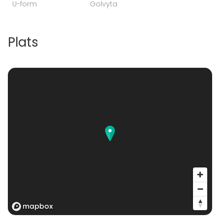
U-form
Golvyta
Plats