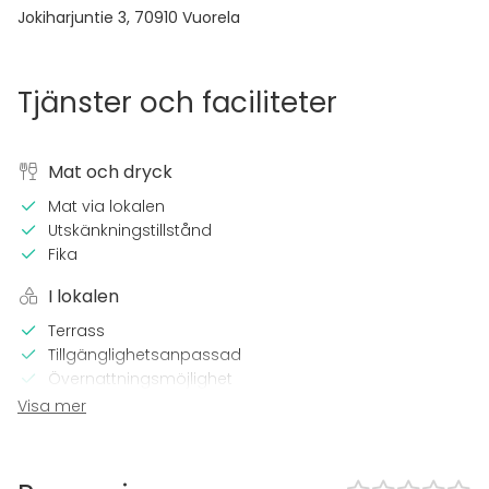
Jokiharjuntie 3
,
70910
Vuorela
Tjänster och faciliteter
Mat och dryck
Mat via lokalen
Utskänkningstillstånd
Fika
I lokalen
Terrass
Tillgänglighetsanpassad
Övernattningsmöjlighet
Högljudd musik OK
Visa mer
Trädgård
Utrustning