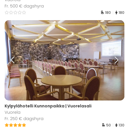
Fr. 500 € dagshyra
180
180
Kylpylähotelli Kunnonpaikka | Vuorelasali
Vuorela
Fr. 250 € dagshyra
50
130