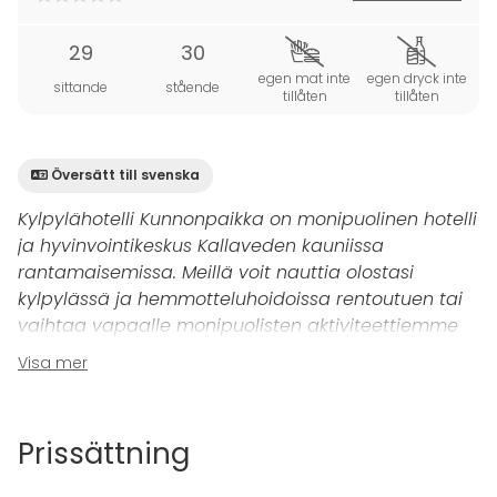
29
30
egen mat inte
egen dryck inte
sittande
stående
tillåten
tillåten
Översätt till svenska
Kylpylähotelli Kunnonpaikka on monipuolinen hotelli
ja hyvinvointikeskus Kallaveden kauniissa
rantamaisemissa. Meillä voit nauttia olostasi
kylpylässä ja hemmotteluhoidoissa rentoutuen tai
vaihtaa vapaalle monipuolisten aktiviteettiemme
parissa. Kunnonpaikkaan on vain 10 minuutin
Visa mer
ajomatka Kuopion torilta!
Kunnonpaikassa on yhdeksän erikokoista kokoustilaa
Prissättning
auditoriosta kabinetteihin. Kokoustilamme soveltuvat
kokousten, tapahtumien ja juhlatilaisuuksien