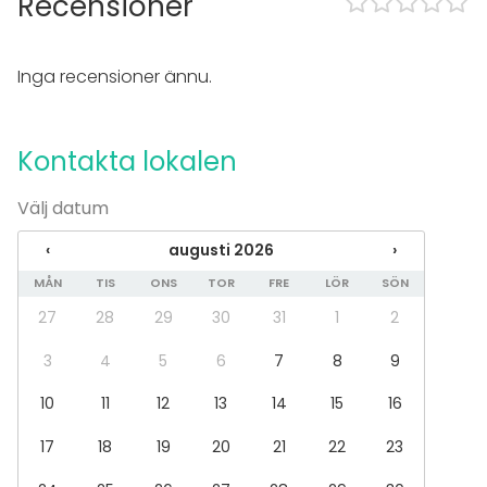
Recensioner
Whiteboard / Blädderblock
Servis
Inga recensioner ännu.
Evenemang
Fest
Bröllop
Kontakta lokalen
Spa / relax / bastu
Middag / Lunch
Välj datum
Möte
Konferens
‹
augusti 2026
›
Mässa / Utställning
Föreställning / show
MÅN
TIS
ONS
TOR
FRE
LÖR
SÖN
Rekreation
27
28
29
30
31
1
2
Stuga / boende
Upplevelse / aktivitet
3
4
5
6
7
8
9
Julbord / Julfest
10
11
12
13
14
15
16
Lokal
17
18
19
20
21
22
23
Restaurang
Hotell