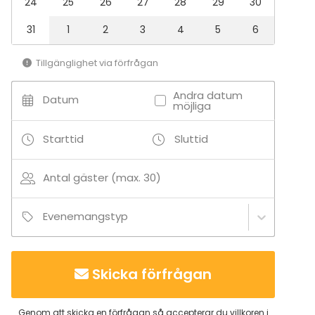
24
25
26
27
28
29
30
Terrass / Gårdsplan
Utomhus
31
1
2
3
4
5
6
Aktiviteter
Tillgänglighet via förfrågan
Paintball / laserspel
Utomhusaktiviteter
Andra datum
Datum
Simning
möjliga
Båtturer / segling
Starttid
Sluttid
Tilläggsuppgifter om tjänster och faciliteter
Antal gäster (max. 30)
Tarjoamme asiakkaillemme ilmaisen pysäköinnin
suurella parkkipaikallamme.
Evenemangstyp
Skicka förfrågan
Genom att skicka en förfrågan så accepterar du villkoren i