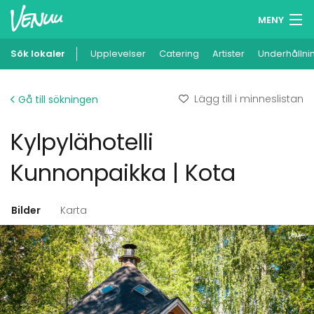
MENY
Sök lokaler
Upplevelser
Minneslista
Catering
Artister
Underhållni
Logga in
Lägg till i minneslistan
Gå till sökningen
Svenska
Kylpylähotelli
Lägg till din lokal
Kunnonpaikka | Kota
Bilder
Karta