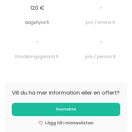
järjestämiseen. Jokaisesta muunneltavasta tilasta
120 €
-
löytyy nykyaikainen kokoustekniikka sekä ilmastointi.
Kokousten ja juhlatilaisuuksien tarjoiluista vastaavat
dagshyra fr.
pris / timme fr.
ravintolamme ammattilaiset, jotka loihtivat
tarjottavat niin pienille kuin suuremmillekin
tapahtumille.
-
-
Paksuista pyöröhirsistä valmistettuun
kotaan
mahtuu
försäljningsgaranti fr.
pris / person fr.
n. 30 henkilöä virkistäytymään, tiimipalaveriin tai
elämysruokailuun. Kodassa on myös
anniskeluoikeudet.
Vill du ha mer information eller en offert?
Kontakta
Lägg till i minneslistan