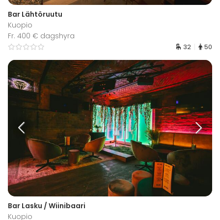
Bar Lähtöruutu
Kuopio
Fr. 400 € dagshyra
32
50
Bar Lasku / Wiinibaari
Kuopio