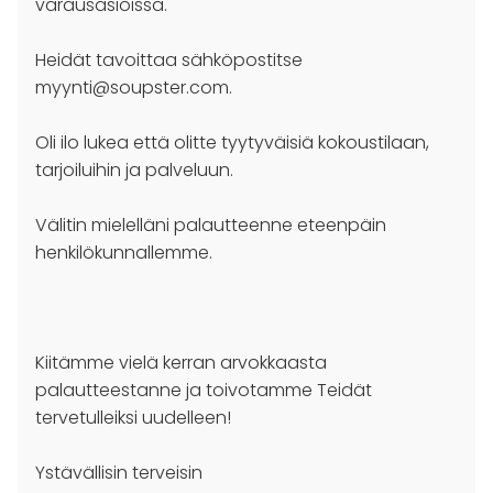
varausasioissa.
Heidät tavoittaa sähköpostitse
myynti@soupster.com
.
Oli ilo lukea että olitte tyytyväisiä kokoustilaan,
tarjoiluihin ja palveluun.
Välitin mielelläni palautteenne eteenpäin
henkilökunnallemme.
Kiitämme vielä kerran arvokkaasta
palautteestanne ja toivotamme Teidät
tervetulleiksi uudelleen!
Ystävällisin terveisin