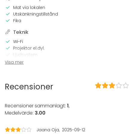
Mat via lokalen
Utskänkningstillstånd
Fika
Teknik
Wi-Fi
Projektor el.dyl.
Ljudsystem
Visa mer
I lokalen
Ramavtal med Statens inköpscentral
Recensioner
Utrustning
Whiteboard / Blädderblock
Recensioner sammanlagt:
1
,
Evenemang
Medelvärde:
3.00
Fest
Bröllop
Jaana Oja
2025-09-12
Spa / relax / bastu