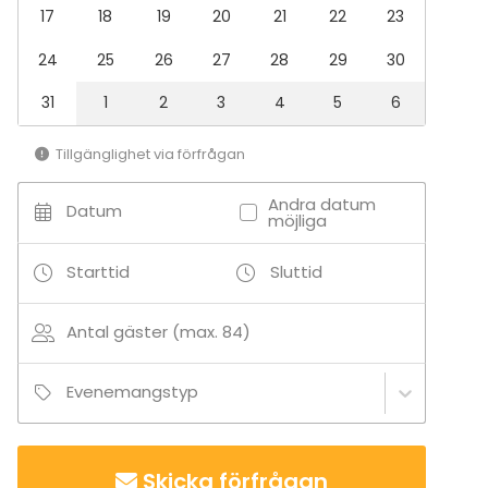
17
18
19
20
21
22
23
24
25
26
27
28
29
30
31
1
2
3
4
5
6
Tillgänglighet via förfrågan
Andra datum
Datum
möjliga
Starttid
Sluttid
Antal gäster (max. 84)
Evenemangstyp
Skicka förfrågan