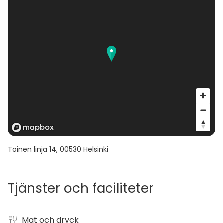
Toinen linja 14
,
00530
Helsinki
Tjänster och faciliteter
Mat och dryck