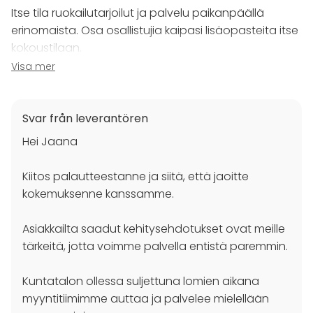
Middag / Lunch
Itse tila ruokailutarjoilut ja palvelu paikanpäällä
Möte
erinomaista. Osa osallistujia kaipasi lisäopasteita itse
Konferens
kokoustilaan.
Mässa / Utställning
Visa mer
Föreställning / show
Tilojen varaamisessa kehitettävää. Esim.
Rekreation
varauspalvelun jäädessä kesälomalle, jäi tilauksen
Stuga / boende
Upplevelse / aktivitet
varaustilanne epäselväksi koko loman ajaksi.
Svar från leverantören
Julbord / Julfest
Hei Jaana
Lokal
Kiitos palautteestanne ja siitä, että jaoitte
Anpassningsbar lokal
kokemuksenne kanssamme.
Mötesrum
Konferenscenter
Asiakkailta saadut kehitysehdotukset ovat meille
tärkeitä, jotta voimme palvella entistä paremmin.
Kuntatalon ollessa suljettuna lomien aikana
myyntitiimimme auttaa ja palvelee mielellään