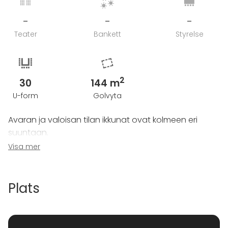
-
-
-
Teater
Bankett
Styrelse
2
30
144 m
U-form
Golvyta
Avaran ja valoisan tilan ikkunat ovat kolmeen eri
suuntaan.
Visa mer
Tilalla on oma aula jossa on näyttö. Aulaan saadaan
tarvittaessa heijastettua samat esitykset kuin
kokoustilassa.
Plats