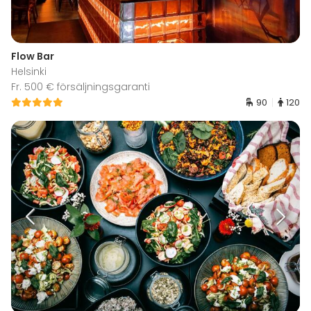
Flow Bar
Helsinki
Fr. 500 € försäljningsgaranti
90
120