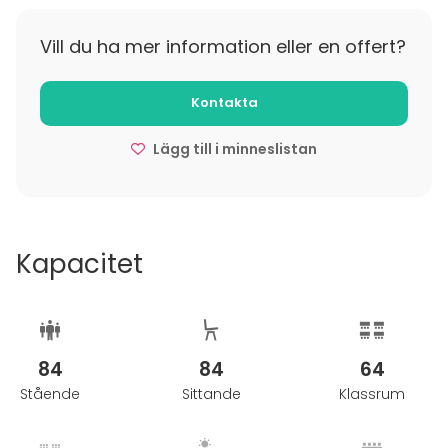
Kysy tarjousta juuri teidän tilaisuudelle!
Vill du ha mer information eller en offert?
Kontakta
Lägg till i minneslistan
Kapacitet
84
84
64
Stående
Sittande
Klassrum