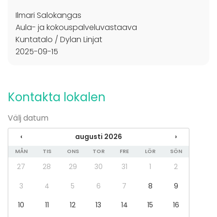
Ilmari Salokangas
Aula- ja kokouspalveluvastaava
Kuntatalo / Dylan Linjat
2025-09-15
Kontakta lokalen
Välj datum
‹
augusti 2026
›
MÅN
TIS
ONS
TOR
FRE
LÖR
SÖN
27
28
29
30
31
1
2
3
4
5
6
7
8
9
10
11
12
13
14
15
16