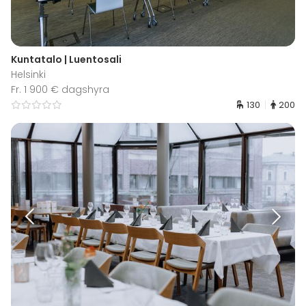
Kuntatalo | Luentosali
Helsinki
Fr. 1 900 € dagshyra
130
200