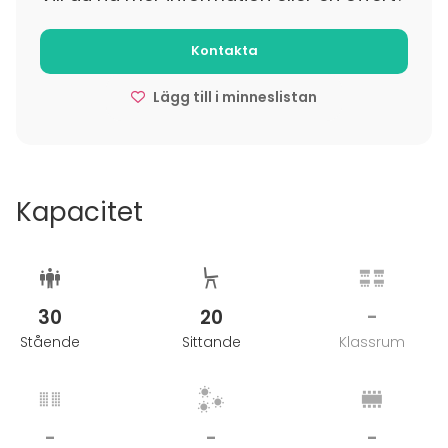
hetkiä ystävien ja perheen kesken. Tule viettämään
unohtumattomia hetkiä Kivipirttiin!
- Sesonkihinnat erikseen.
Kontakta
Lägg till i minneslistan
Kapacitet
30
20
-
Stående
Sittande
Klassrum
-
-
-