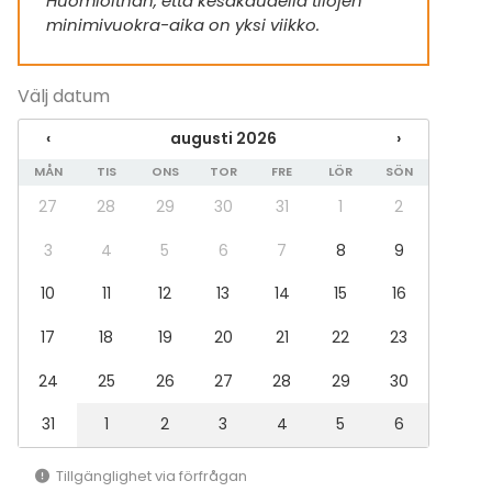
Huomioithan, että kesäkaudella tilojen
Whiteboard / Blädderblock
minimivuokra-aika on yksi viikko.
Handdukar
Servis
Välj datum
Evenemang
‹
augusti 2026
›
Fest
Bröllop
MÅN
TIS
ONS
TOR
FRE
LÖR
SÖN
Spa / relax / bastu
27
28
29
30
31
1
2
Middag / Lunch
Möte
3
4
5
6
7
8
9
Konferens
Mässa / Utställning
10
11
12
13
14
15
16
Föreställning / show
17
18
19
20
21
22
23
Rekreation
Stuga / boende
24
25
26
27
28
29
30
Upplevelse / aktivitet
Julbord / Julfest
31
1
2
3
4
5
6
Lokal
Tillgänglighet via förfrågan
Herrgård / Villa