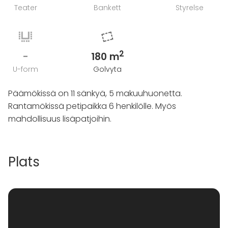
Teater
Bankett
Styrelse
2
-
180 m
U-form
Golvyta
Päämökissä on 11 sänkyä, 5 makuuhuonetta.
Rantamökissä petipaikka 6 henkilölle. Myös
mahdollisuus lisäpatjoihin.
Plats