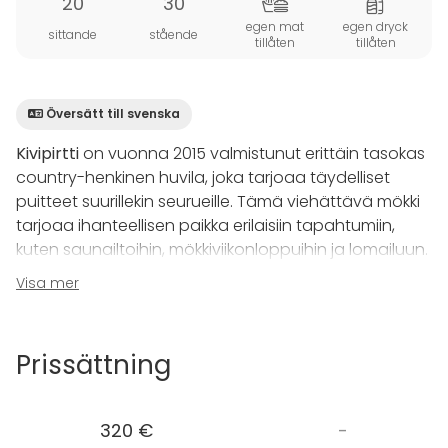
20
30
egen mat
egen dryck
sittande
stående
tillåten
tillåten
Översätt till svenska
Kivipirtti
on vuonna 2015 valmistunut erittäin tasokas
country-henkinen huvila, joka tarjoaa täydelliset
puitteet suurillekin seurueille. Tämä viehättävä mökki
tarjoaa ihanteellisen paikka erilaisiin tapahtumiin,
kuten saunailtoihin, mökkiviikonloppuihin ja lomailuun.
Visa mer
Kivipirtti hurmaa vieraansa tilavalla ja viihtyisällä
tupakeittiöllään, joka kutsuu ystävät ja perheen
viihtymään yhdessä. Huvilassa on viisi erillistä
Prissättning
makuuhuonetta, joten tilaa riittää suuremmallekin
porukalle, jopa 17 hengelle. Kattava 25 hengen
astiasto ja isot pöydät tekevät juhlien järjestämisestä
320 €
-
helppoa ja vaivatonta.