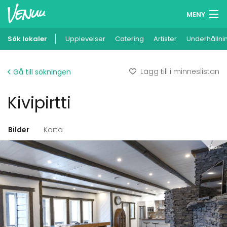
MENY
Sök lokaler
Upplevelser
Minneslista
Catering
Artister
Underhållni
Logga in
Lägg till i minneslistan
Gå till sökningen
Svenska
Kivipirtti
Lägg till din lokal
Bilder
Karta