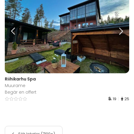
Riihikarhu Spa
Muurame
Begär en offert
19
25
Sök lokaler (7100+)