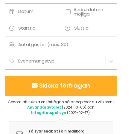
Terrass / Gårdsplan
Andra datum
Datum
Stuga
möjliga
Privatbostad
Utomhus
Starttid
Sluttid
Aktiviteter
Antal gäster (max. 30)
Utomhusaktiviteter
Simning
Båtturer / segling
Evenemangstyp
Tilläggsuppgifter om tjänster och faciliteter
Skicka förfrågan
Liinavaatteet ja kylpypyyhkeet tilattavissa erillistä
maksua vastaan.
Genom att skicka en förfrågan så accepterar du villkoren i
Användaravtalet
(2024-10-06) och
Tilläggsuppgifter om aktiviteter
Integritetspolicyn
(2021-02-17).
Soutuvene, pelastusliivit, mölkky, betague, tikkataulu,
freisbeegolfkori. Leikkipaikka lapsille. Lisämaksusta
Få svar snabbt i din mailkorg