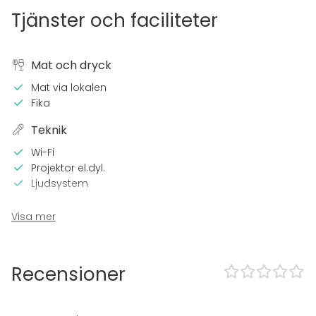
Tjänster och faciliteter
Mat och dryck
Mat via lokalen
Fika
Teknik
Wi-Fi
Projektor el.dyl.
Ljudsystem
Utrustning
Visa mer
Whiteboard / Blädderblock
Anteckningsmaterial
Recensioner
Evenemang
Fest
Bröllop