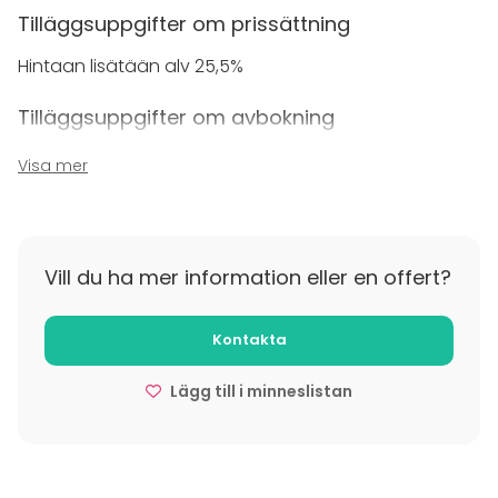
Tilläggsuppgifter om prissättning
Hintaan lisätään alv 25,5%
Tilläggsuppgifter om avbokning
48 tuntia
Visa mer
Vill du ha mer information eller en offert?
Kontakta
Lägg till i minneslistan