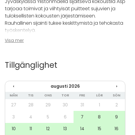
Jyväskylässä Ylistönmäellä sijaitseva kokoustila Asp
tarjoaa toimivat ja viihtyisät puitteet sujuvien ja
tuloksellisten kokousten järjestämiseen.
Rauhallinen sijainti tukee keskittymistä ja tehokasta
työskentelyä.
Visa mer
Aspissa voit kokoontua 12 hengen voimin, joten tila
soveltuu erinomaisesti esimerkiksi tiimin palavereihin,
projektikokouksiin tai johtoryhmän kokoontumisiin.
Tillgänglighet
Tilasta löydät kaiken tarvittavan nykyaikaiseen
kokoukseen.
‹
augusti 2026
›
Perusvarusteluun kuuluvat langaton WLAN-yhteys,
dataprojektori, muistiinpanovälineet sekä fläppitaulu,
MÅN
TIS
ONS
TOR
FRE
LÖR
SÖN
jotka tukevat sujuvaa esittämistä ja ideointia.
27
28
29
30
31
1
2
Kokouspäivääsi voit täydentää kokoustarjoiluilla sekä
3
4
5
6
7
8
9
hyödyntää tarvittaessa assistentti- ja
10
11
12
13
14
15
16
tulostuspalveluja.