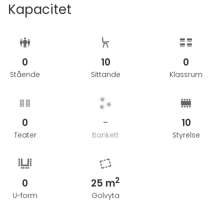
Kapacitet
0
10
0
Stående
Sittande
Klassrum
0
-
10
Teater
Bankett
Styrelse
2
0
25 m
U-form
Golvyta