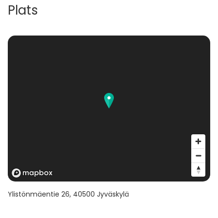
Plats
Ylistönmäentie 26
,
40500
Jyväskylä