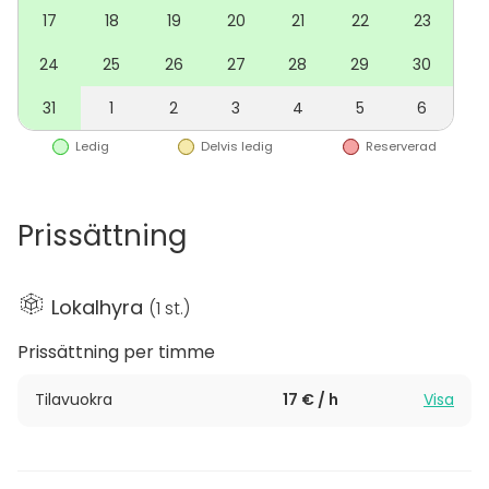
17
18
19
20
21
22
23
Kysy rohkeasti lisää Kielo Officen ystävälliseltä
24
25
26
27
28
29
30
henkilökunnalta – autamme mielellämme
onnistuneen kokonaisuuden suunnittelussa.
31
1
2
3
4
5
6
Ledig
Delvis ledig
Reserverad
Prissättning
Lokalhyra
(
1 st.
)
Prissättning per timme
Tilavuokra
17 € / h
Visa