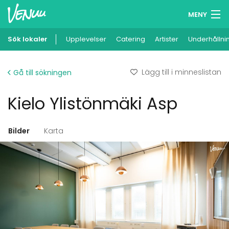
MENY
Sök lokaler
Upplevelser
Minneslista
Catering
Artister
Underhållni
Logga in
Lägg till i minneslistan
Gå till sökningen
Svenska
Kielo Ylistönmäki Asp
Lägg till din lokal
Bilder
Karta