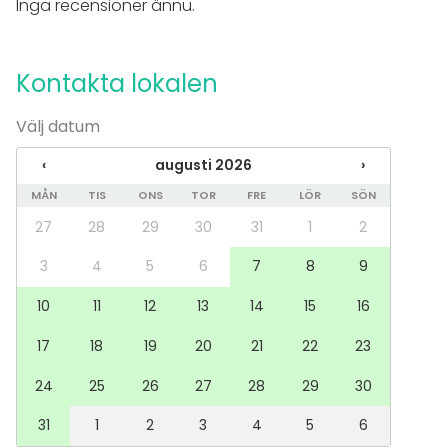
Inga recensioner ännu.
Spa / relax / bastu
Middag / Lunch
Möte
Kontakta lokalen
Konferens
Mässa / Utställning
Välj datum
Föreställning / show
Rekreation
‹
augusti 2026
›
Stuga / boende
Upplevelse / aktivitet
MÅN
TIS
ONS
TOR
FRE
LÖR
SÖN
Julbord / Julfest
27
28
29
30
31
1
2
Lokal
3
4
5
6
7
8
9
Mötesrum
10
11
12
13
14
15
16
17
18
19
20
21
22
23
Tilläggsuppgifter om tjänster och faciliteter
Tila toimii Compass Groupin ravintola Salvian
24
25
26
27
28
29
30
kabinettina.
31
1
2
3
4
5
6