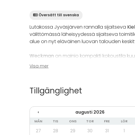
Översätt till svenska
Lutakossa Jyväsjärven rannalla sijaitseva
Kie
välittömässä läheisyydessä sijaitseva toimiti
alue on nyt eläväinen luovan talouden keski
Weckman
on mainio kompakti kokoustila kuud
esimerkiksi pienen tiimin palavereihin, neuvotte
Visa mer
hyvin tiimin kesken, ja saatte ryhmätyöt oma
Tilassa perusvarustuksena on langaton tietol
Tillgänglighet
Lisäksi tilaan on saatavissa myös kokoustarjoi
myös assistentti- ja tulostuspalveluja. Oletha
‹
augusti 2026
Innova-kiinteistöihin pääsee helposti sekä käv
MÅN
TIS
ONS
TOR
FRE
LÖR
vieraspaikkoja, ja lähellä myös kaksi Jyväs-Par
27
28
29
30
31
1