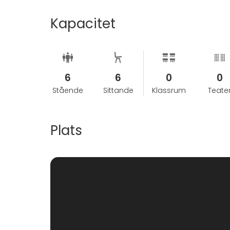
Kapacitet
6
6
0
0
Stående
Sittande
Klassrum
Teate
Plats