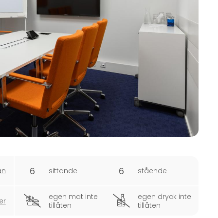
6
6
an
sittande
stående
egen mat inte
egen dryck inte
er
tillåten
tillåten