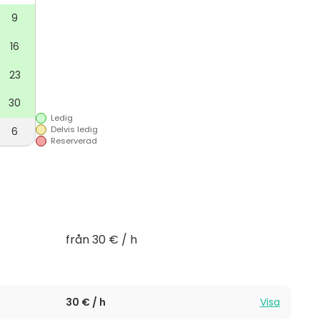
9
16
23
30
Ledig
Delvis ledig
6
Reserverad
från 30 € / h
30 € / h
Visa