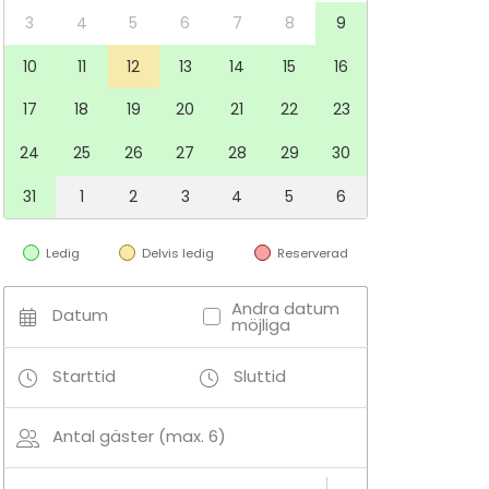
3
4
5
6
7
8
9
10
11
12
13
14
15
16
17
18
19
20
21
22
23
24
25
26
27
28
29
30
31
1
2
3
4
5
6
Ledig
Delvis ledig
Reserverad
Andra datum
Datum
möjliga
Starttid
Sluttid
Antal gäster (max. 6)