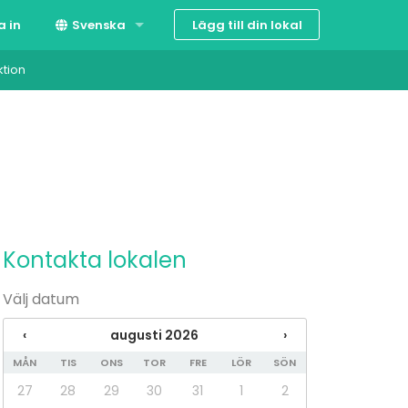
Lägg till din lokal
a in
Svenska
ktion
Suomi
English
Kontakta lokalen
Välj datum
‹
augusti 2026
›
MÅN
TIS
ONS
TOR
FRE
LÖR
SÖN
27
28
29
30
31
1
2