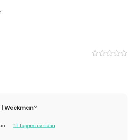
m
 1 | Weckman
?
tola Fiilu.
tan
Till toppen av sidan