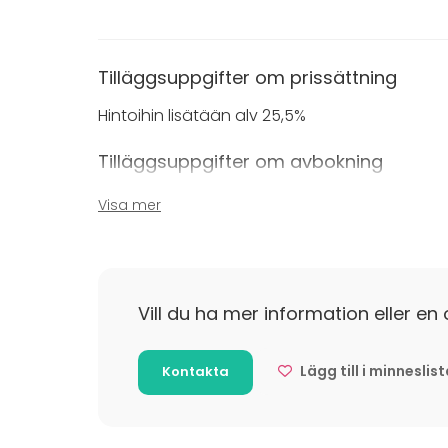
Tilläggsuppgifter om prissättning
Hintoihin lisätään alv 25,5%
Tilläggsuppgifter om avbokning
48 tuntia
Visa mer
Vill du ha mer information eller en 
Lägg till i minneslis
Kontakta