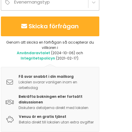
Evenemangstyp
Skicka förfrågan
Genom att skicka en förfrågan så accepterar du
villkoren i
Användaravtalet
(2024-10-06) och
Integritetspolicyn
(2021-02-17).
Få svar snabbt i din mailkorg
Lokalen svarar vanligen inom en
arbetsdag
Bekräfta bokningen eller fortsätt
diskussionen
Diskutera detaljerna direkt med lokalen
Venuu är en gratis tjänst
Betala direkt till lokalen utan extra avgifter