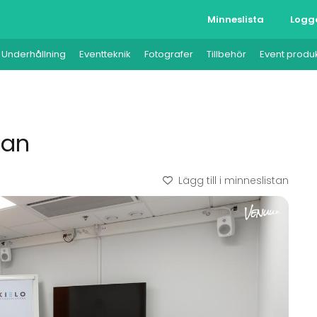
Minneslista
Logg
Underhållning
Eventteknik
Fotografer
Tillbehör
Event produ
man
Lägg till i minneslistan