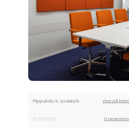
Piippukatu 11
,
Jyväskylä
Visa på kart
0 recension