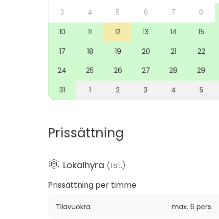
kadunvarsilla, kuin satama-alueella.
3
4
5
6
7
8
10
11
12
13
14
15
17
18
19
20
21
22
24
25
26
27
28
29
31
1
2
3
4
5
Prissättning
Lokalhyra
(
1 st.
)
Prissättning per timme
Tilavuokra
max. 6 pers.