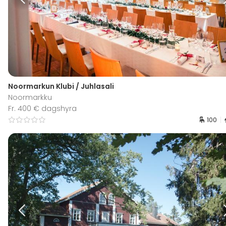
Noormarkun Klubi / Juhlasali
Noormarkku
Fr. 400 € dagshyra
100