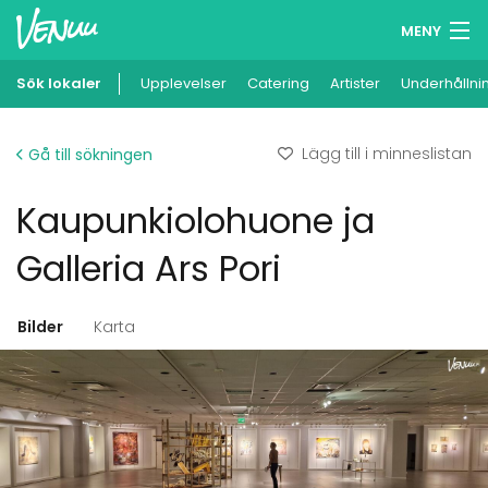
MENY
Sök lokaler
Upplevelser
Minneslista
Catering
Artister
Underhållni
Logga in
Lägg till i minneslistan
Gå till sökningen
Svenska
Kaupunkiolohuone ja
Lägg till din lokal
Galleria Ars Pori
Bilder
Karta