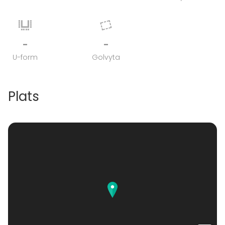
-
-
U-form
Golvyta
Plats