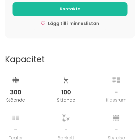
elävöittämässä Porin kaupunkikeskustaa ja
Kontakta
rakentamassa kaupunkilaisten hyvinvointia.
Lägg till i minneslistan
Kapacitet
300
100
-
Stående
Sittande
Klassrum
-
-
-
Teater
Bankett
Styrelse