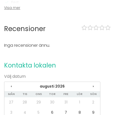
Fest
Visa mer
Bröllop
Spa / relax / bastu
Middag / Lunch
Möte
Recensioner
Konferens
Mässa / Utställning
Föreställning / show
Inga recensioner ännu.
Rekreation
Stuga / boende
Upplevelse / aktivitet
Kontakta lokalen
Julbord / Julfest
Lokal
Välj datum
Bankettsal
‹
augusti 2026
›
Anpassningsbar lokal
Galleri / Museum
MÅN
TIS
ONS
TOR
FRE
LÖR
SÖN
Aktivitetslokal
27
28
29
30
31
1
2
3
4
5
6
7
8
9