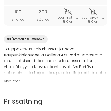
100
300
egen mat inte
egen dryck inte
sittande
stående
tillåten
tillåten
Översätt till svenska
Kauppakeskus Isokarhussa sijaitsevat
Kaupunkiolohuone ja Galleria Ars Pori
muodostavat
ainutlaatuisen tilakokonaisuuden, jossa kulttuuri,
yhteisöllisyys ja luovuus kohtaavat. Ars Pori Ry:n
hallinnoima tila tarjoaa kaupunkilaisille ja eri toimijoille
tilan avoimelle ja maksuttomalle toiminnalle, kun
Visa mer
toiminta on kaikille avointa, yleishyödyllistä ja voittoa
tavoittelematonta.
Prissättning
Monipuolisesti muunneltavassa tilassa on sohvia,
pöytiä, jääkaappeja, kahvinkeittimiä sekä